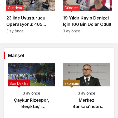
Gündem
Gündem
23 İlde Uyuşturucu
19 Yıldır Kayıp Denizci
Operasyonu: 405
İçin 100 Bin Dolar Ödül!
Gözaltı!
3 ay önce
3 ay önce
Manşet
Gündem
Son Dakika
3 ay önce
3 ay önce
Yunanistan’da
Çaykur Rizespor,
Zeybek Tartışması
Beşiktaş’ı
Alevlendi!
Ağırlıyor!