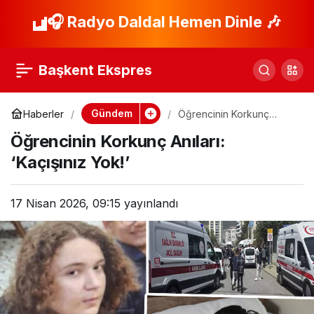
Kahramanmaraş’ta
🎧 Radyo Daldal Hemen Dinle 🎶
Paylaş
Okul Saldırısında 9
Başkent Ekspres
Kişi Hayatını Kaybetti
Gündem
Haberler
Öğrencinin Korkunç
Anıları: ‘Kaçışınız Yok!’
Öğrencinin Korkunç Anıları:
‘Kaçışınız Yok!’
17 Nisan 2026, 09:15
yayınlandı