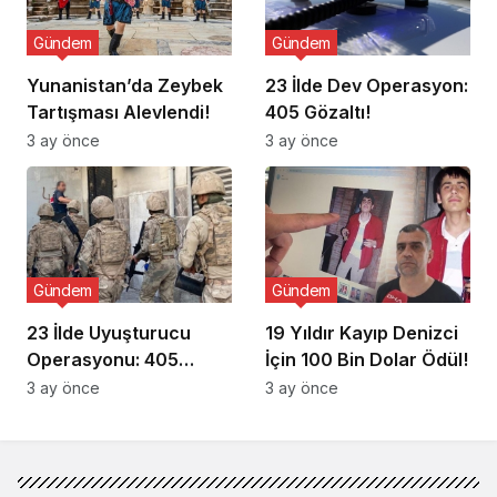
Gündem
Gündem
Yunanistan’da Zeybek
23 İlde Dev Operasyon:
Tartışması Alevlendi!
405 Gözaltı!
3 ay önce
3 ay önce
Gündem
Gündem
23 İlde Uyuşturucu
19 Yıldır Kayıp Denizci
Operasyonu: 405
İçin 100 Bin Dolar Ödül!
Gözaltı!
3 ay önce
3 ay önce