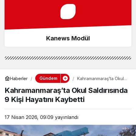
Kanews Modül
Gündem
Haberler
Kahramanmaraş’ta Okul
Saldırısında 9 Kişi
Kahramanmaraş’ta Okul Saldırısında
Hayatını Kaybetti
9 Kişi Hayatını Kaybetti
17 Nisan 2026, 09:09
yayınlandı