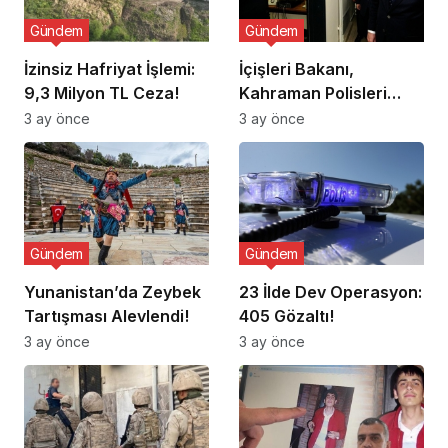
Gündem
Gündem
İzinsiz Hafriyat İşlemi:
İçişleri Bakanı,
9,3 Milyon TL Ceza!
Kahraman Polisleri
Ziyaret Etti
3 ay önce
3 ay önce
Gündem
Gündem
Yunanistan’da Zeybek
23 İlde Dev Operasyon:
Tartışması Alevlendi!
405 Gözaltı!
3 ay önce
3 ay önce