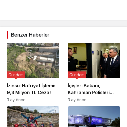
Benzer Haberler
Gündem
Gündem
İzinsiz Hafriyat İşlemi:
İçişleri Bakanı,
9,3 Milyon TL Ceza!
Kahraman Polisleri
Ziyaret Etti
3 ay önce
3 ay önce