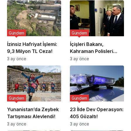
Gündem
Gündem
İzinsiz Hafriyat İşlemi:
İçişleri Bakanı,
9,3 Milyon TL Ceza!
Kahraman Polisleri
Ziyaret Etti
3 ay önce
3 ay önce
Gündem
Gündem
Yunanistan’da Zeybek
23 İlde Dev Operasyon:
Tartışması Alevlendi!
405 Gözaltı!
3 ay önce
3 ay önce