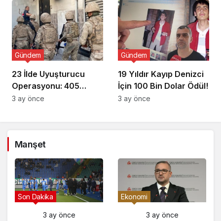
Gündem
Gündem
23 İlde Uyuşturucu
19 Yıldır Kayıp Denizci
Operasyonu: 405
İçin 100 Bin Dolar Ödül!
Gözaltı!
3 ay önce
3 ay önce
Manşet
Son Dakika
Ekonomi
e
3 ay önce
3 ay önce