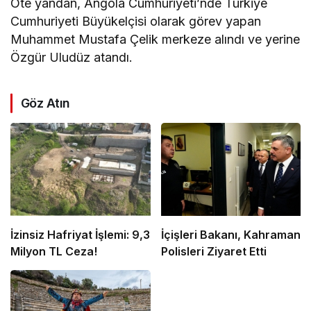
Öte yandan, Angola Cumhuriyeti’nde Türkiye
Cumhuriyeti Büyükelçisi olarak görev yapan
Muhammet Mustafa Çelik merkeze alındı ve yerine
Özgür Uludüz atandı.
Göz Atın
İzinsiz Hafriyat İşlemi: 9,3
İçişleri Bakanı, Kahraman
Milyon TL Ceza!
Polisleri Ziyaret Etti