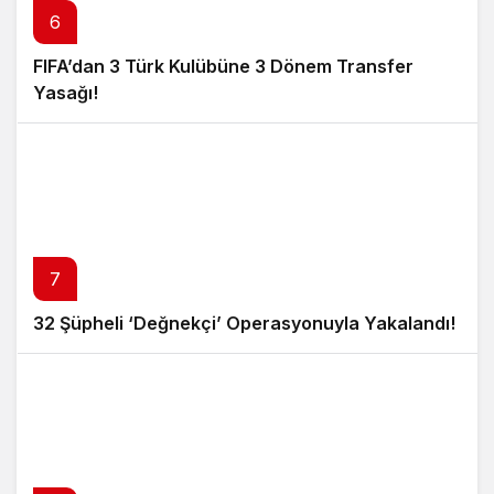
6
FIFA’dan 3 Türk Kulübüne 3 Dönem Transfer
Yasağı!
7
32 Şüpheli ‘Değnekçi’ Operasyonuyla Yakalandı!