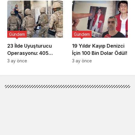
Gündem
Gündem
23 İlde Uyuşturucu
19 Yıldır Kayıp Denizci
Operasyonu: 405
İçin 100 Bin Dolar Ödül!
Gözaltı!
3 ay önce
3 ay önce