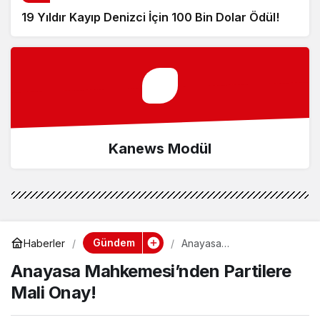
19 Yıldır Kayıp Denizci İçin 100 Bin Dolar Ödül!
Kanews Modül
Gündem
Haberler
Anayasa
Mahkemesi’nden
Anayasa Mahkemesi’nden Partilere
Partilere Mali Onay!
Mali Onay!