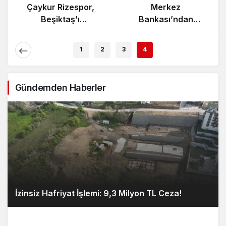
n’da
Çaykur Rizespor,
Merkez
ışması
Beşiktaş’ı
Bankası’ndan
i!
Ağırlıyor!
Enflasyon Rapo
Açıklaması
1
2
3
4
Gündemden Haberler
İzinsiz Hafriyat İşlemi: 9,3 Milyon TL Ceza!