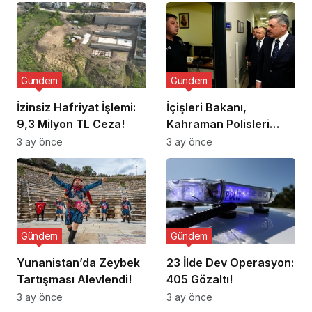
Gündem
Gündem
İzinsiz Hafriyat İşlemi:
İçişleri Bakanı,
9,3 Milyon TL Ceza!
Kahraman Polisleri
Ziyaret Etti
3 ay önce
3 ay önce
Gündem
Gündem
Yunanistan’da Zeybek
23 İlde Dev Operasyon:
Tartışması Alevlendi!
405 Gözaltı!
3 ay önce
3 ay önce