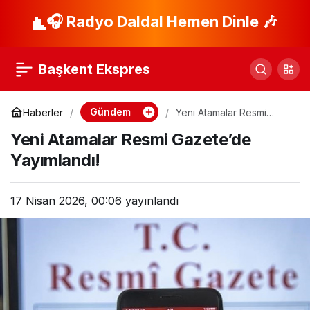
Anayasa
🎧 Radyo Daldal Hemen Dinle 🎶
Paylaş
Mahkemesi’nden
Başkent Ekspres
Partilere Mali Onay!
Gündem
Haberler
Yeni Atamalar Resmi
Gazete’de Yayımlandı!
Yeni Atamalar Resmi Gazete’de
Yayımlandı!
17 Nisan 2026, 00:06
yayınlandı