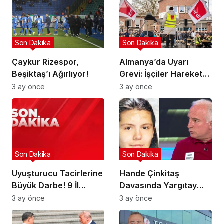
Son Dakika
Son Dakika
Çaykur Rizespor,
Almanya’da Uyarı
Beşiktaş’ı Ağırlıyor!
Grevi: İşçiler Harekete
Geçti!
3 ay önce
3 ay önce
Son Dakika
Son Dakika
Uyuşturucu Tacirlerine
Hande Çinkitaş
Büyük Darbe! 9 İl
Davasında Yargıtay
Hedefte!
Kararı!
3 ay önce
3 ay önce