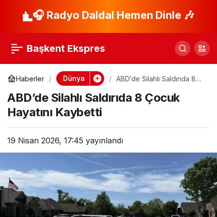
İsrail’den Lübnan’a
🎧 Radyo Daldal Hemen Dinle 🎶
Paylaş
“Tüm Gücü Kullanın”
Başkent Ekspres
Talimatı!
Dünya
Haberler
ABD’de Silahlı Saldırıda 8
Çocuk Hayatını Kaybetti
ABD’de Silahlı Saldırıda 8 Çocuk
Hayatını Kaybetti
19 Nisan 2026, 17:45
yayınlandı