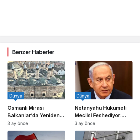
Benzer Haberler
Dünya
Dünya
Osmanlı Mirası
Netanyahu Hükümeti
Balkanlar’da Yeniden
Meclisi Feshediyor:
Canlanıyor
Erken Seçim!
3 ay önce
3 ay önce