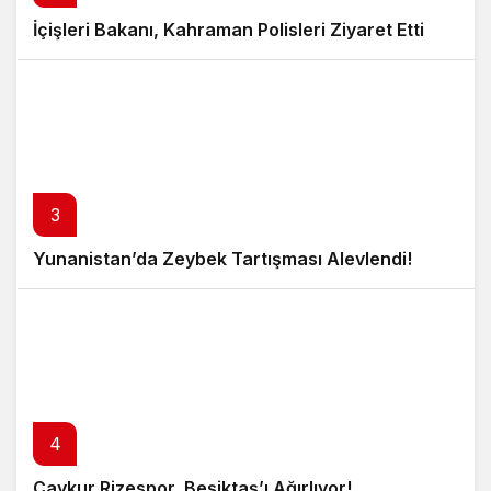
İçişleri Bakanı, Kahraman Polisleri Ziyaret Etti
3
Yunanistan’da Zeybek Tartışması Alevlendi!
4
Çaykur Rizespor, Beşiktaş’ı Ağırlıyor!