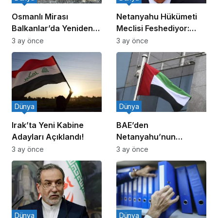
Osmanlı Mirası
Netanyahu Hükümeti
Balkanlar’da Yeniden
Meclisi Feshediyor:
Canlanıyor
Erken Seçim!
3 ay önce
3 ay önce
Dünya
Dünya
Irak’ta Yeni Kabine
BAE’den
Adayları Açıklandı!
Netanyahu’nun
Ziyareti İddiasına
3 ay önce
3 ay önce
Yalanlama
Dünya
Dünya