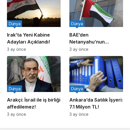
Dünya
Dünya
Irak’ta Yeni Kabine
BAE’den
Adayları Açıklandı!
Netanyahu’nun
Ziyareti İddiasına
3 ay önce
3 ay önce
Yalanlama
Dünya
Dünya
Arakçi: İsrail ile iş birliği
Ankara’da Satılık İşyeri:
affedilemez!
7.1 Milyon TL!
3 ay önce
3 ay önce