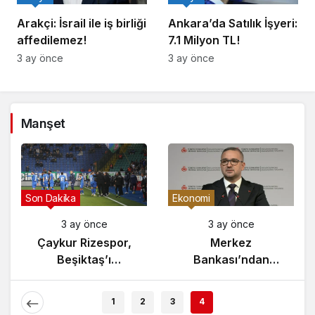
Arakçi: İsrail ile iş birliği
Ankara’da Satılık İşyeri:
affedilemez!
7.1 Milyon TL!
3 ay önce
3 ay önce
Manşet
Gündem
Son Dakika
3 ay önce
3 ay önce
Yunanistan’da
Çaykur Rizespor,
Zeybek Tartışması
Beşiktaş’ı
Alevlendi!
Ağırlıyor!
1
2
3
4