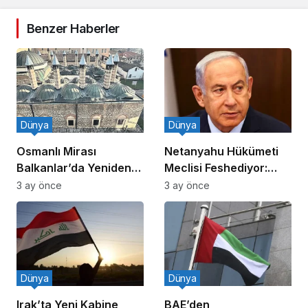
Benzer Haberler
Dünya
Dünya
Osmanlı Mirası
Netanyahu Hükümeti
Balkanlar’da Yeniden
Meclisi Feshediyor:
Canlanıyor
Erken Seçim!
3 ay önce
3 ay önce
Dünya
Dünya
Irak’ta Yeni Kabine
BAE’den