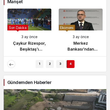
Manşet
Gündem
Son Dakika
3 ay önce
3 ay önce
Yunanistan’da
Çaykur Rizespor,
Zeybek Tartışması
Beşiktaş’ı
Alevlendi!
Ağırlıyor!
1
2
3
4
Gündemden Haberler