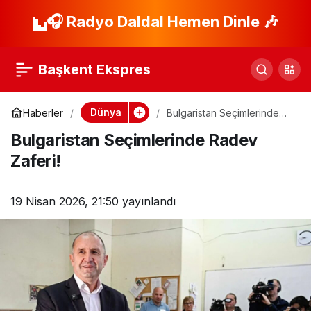
ABD, İran Gemisini
Paylaş
🎧 Radyo Daldal Hemen Dinle 🎶
Vurarak Kontrolü Ele
Geçirdi
Başkent Ekspres
Dünya
Haberler
Bulgaristan Seçimlerinde
Radev Zaferi!
Bulgaristan Seçimlerinde Radev
Zaferi!
19 Nisan 2026, 21:50
yayınlandı