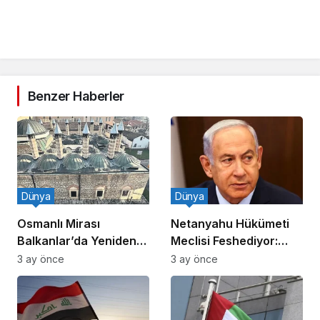
Benzer Haberler
Dünya
Dünya
Osmanlı Mirası
Netanyahu Hükümeti
Balkanlar’da Yeniden
Meclisi Feshediyor:
Canlanıyor
Erken Seçim!
3 ay önce
3 ay önce