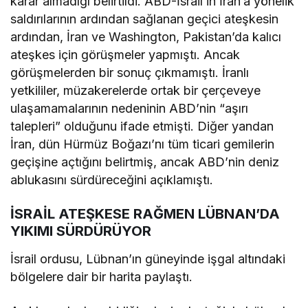
karar almadığı belirtildi. ABD-İsrail’in İran’a yönelik
saldırılarının ardından sağlanan geçici ateşkesin
ardından, İran ve Washington, Pakistan’da kalıcı
ateşkes için görüşmeler yapmıştı. Ancak
görüşmelerden bir sonuç çıkmamıştı. İranlı
yetkililer, müzakerelerde ortak bir çerçeveye
ulaşamamalarının nedeninin ABD’nin “aşırı
talepleri” olduğunu ifade etmişti. Diğer yandan
İran, dün Hürmüz Boğazı’nı tüm ticari gemilerin
geçişine açtığını belirtmiş, ancak ABD’nin deniz
ablukasını sürdüreceğini açıklamıştı.
İSRAİL ATEŞKESE RAĞMEN LÜBNAN’DA
YIKIMI SÜRDÜRÜYOR
İsrail ordusu, Lübnan’ın güneyinde işgal altındaki
bölgelere dair bir harita paylaştı.