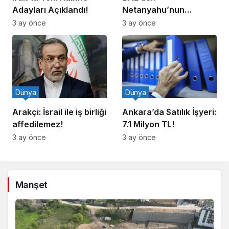
Adayları Açıklandı!
Netanyahu’nun
Ziyareti İddiasına
3 ay önce
3 ay önce
Yalanlama
Dünya
Dünya
Arakçi: İsrail ile iş birliği
Ankara’da Satılık İşyeri:
affedilemez!
7.1 Milyon TL!
3 ay önce
3 ay önce
Manşet