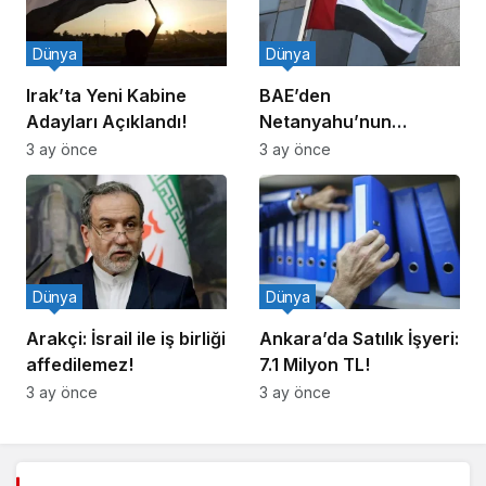
Dünya
Dünya
Irak’ta Yeni Kabine
BAE’den
Adayları Açıklandı!
Netanyahu’nun
Ziyareti İddiasına
3 ay önce
3 ay önce
Yalanlama
Dünya
Dünya
Arakçi: İsrail ile iş birliği
Ankara’da Satılık İşyeri:
affedilemez!
7.1 Milyon TL!
3 ay önce
3 ay önce