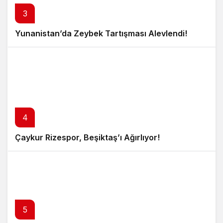
3
Yunanistan’da Zeybek Tartışması Alevlendi!
4
Çaykur Rizespor, Beşiktaş’ı Ağırlıyor!
5