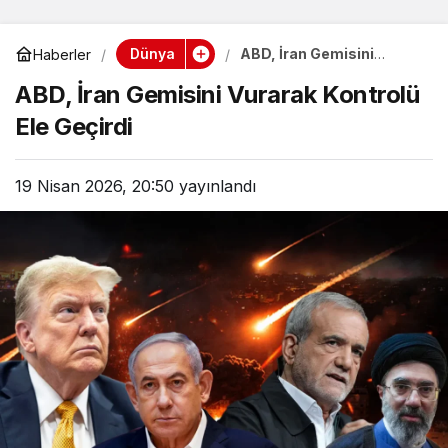
Dünya
ABD, İran Gemisini
Haberler
Vurarak Kontrolü Ele
ABD, İran Gemisini Vurarak Kontrolü
Geçirdi
Ele Geçirdi
19 Nisan 2026, 20:50
yayınlandı