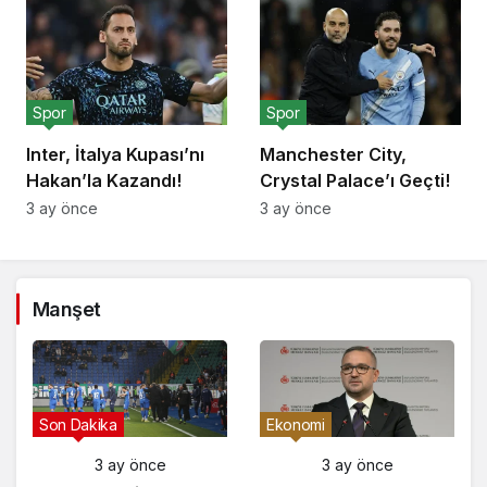
Spor
Spor
Inter, İtalya Kupası’nı
Manchester City,
Hakan’la Kazandı!
Crystal Palace’ı Geçti!
3 ay önce
3 ay önce
Manşet
Son Dakika
Ekonomi
3 ay önce
3 ay önce