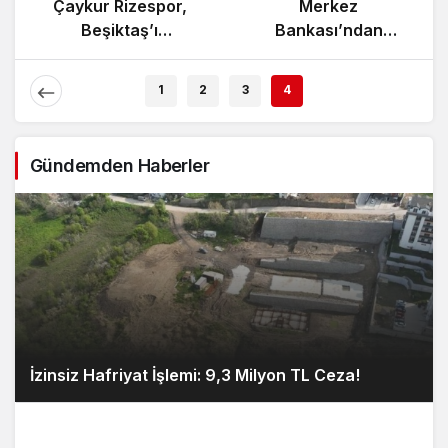
Çaykur Rizespor,
Merkez
Beşiktaş’ı
Bankası’ndan
Ağırlıyor!
Enflasyon Raporu
Açıklaması
1
2
3
4
Gündemden Haberler
İzinsiz Hafriyat İşlemi: 9,3 Milyon TL Ceza!