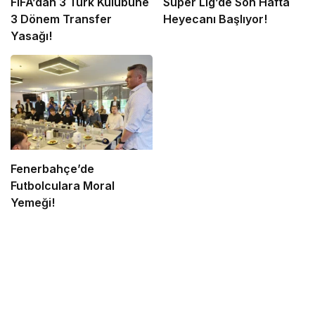
FIFA’dan 3 Türk Kulübüne
Süper Lig’de Son Hafta
3 Dönem Transfer
Heyecanı Başlıyor!
Yasağı!
Fenerbahçe’de
Futbolculara Moral
Yemeği!