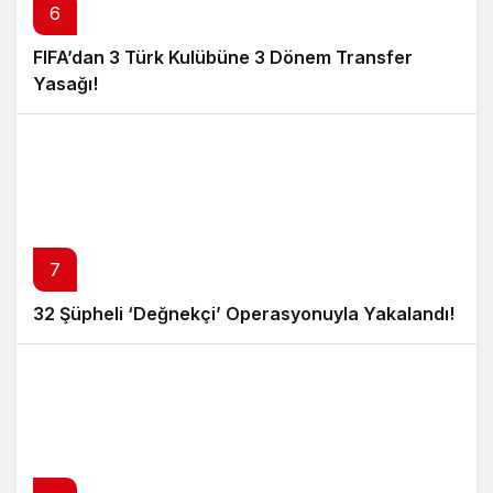
6
FIFA’dan 3 Türk Kulübüne 3 Dönem Transfer
Yasağı!
7
32 Şüpheli ‘Değnekçi’ Operasyonuyla Yakalandı!