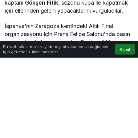
kaptanı
Gökşen Fitik
, sezonu kupa ile kapatmak
için ellerinden geleni yapacaklarını vurguladılar.
İspanya’nın Zaragoza kentindeki Altılı Final
organizasyonu için Prens Felipe Salonu’nda basın
mensuplarıyla bir araya gelen Okul ve Fitik, maça
Bu web sitesinde en iyi deneyimi yaşamanızı sağlamak
hazır olduklarını ifade ettiler.
Kabul
için çerezler kullanılmaktadır.