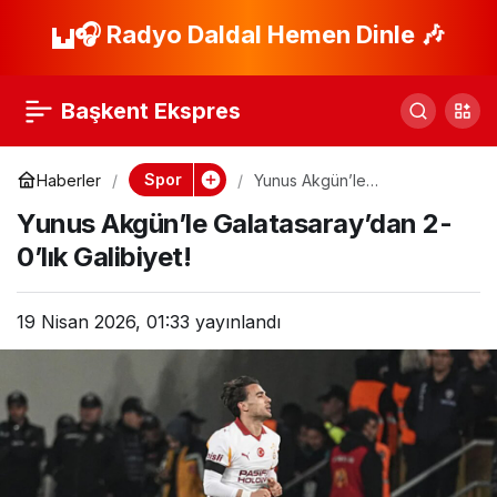
Galatasaray-
🎧 Radyo Daldal Hemen Dinle 🎶
Paylaş
Fenerbahçe Finali:
Başkent Ekspres
Kupa İçin Hazırız!
Spor
Haberler
Yunus Akgün’le
Galatasaray’dan 2-0’lık
Yunus Akgün’le Galatasaray’dan 2-
Galibiyet!
0’lık Galibiyet!
19 Nisan 2026, 01:33
yayınlandı