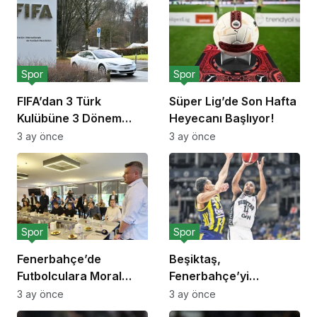
Spor
Spor
FIFA’dan 3 Türk
Süper Lig’de Son Hafta
Kulübüne 3 Dönem
Heyecanı Başlıyor!
Transfer Yasağı!
3 ay önce
3 ay önce
Spor
Spor
Fenerbahçe’de
Beşiktaş,
Futbolculara Moral
Fenerbahçe’yi
Yemeği!
Deplasmanda Yendi!
3 ay önce
3 ay önce