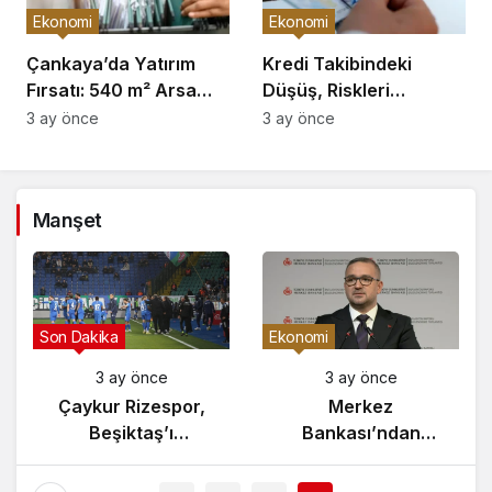
Ekonomi
Ekonomi
Çankaya’da Yatırım
Kredi Takibindeki
Fırsatı: 540 m² Arsa
Düşüş, Riskleri
Satışı
Artırıyor!
3 ay önce
3 ay önce
Manşet
Son Dakika
Ekonomi
3 ay önce
3 ay önce
da
Çaykur Rizespor,
Merkez
ması
Beşiktaş’ı
Bankası’ndan
Ağırlıyor!
Enflasyon Raporu
Açıklaması