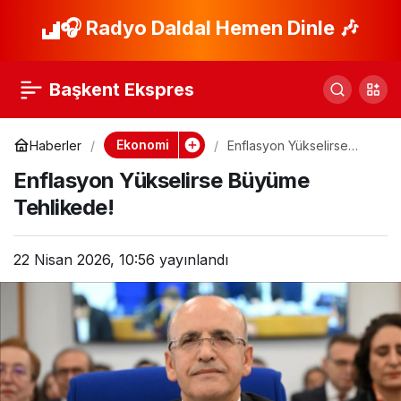
Yaşlı Dostu Türkiye
🎧 Radyo Daldal Hemen Dinle 🎶
Paylaş
Modeli: Yeni Dönem
Başkent Ekspres
Başlıyor
Ekonomi
Haberler
Enflasyon Yükselirse
Büyüme Tehlikede!
Enflasyon Yükselirse Büyüme
Tehlikede!
22 Nisan 2026, 10:56
yayınlandı