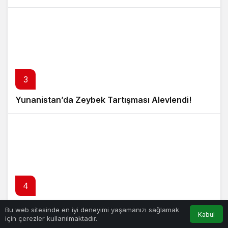
3
Yunanistan’da Zeybek Tartışması Alevlendi!
4
Çaykur Rizespor, Beşiktaş’ı Ağırlıyor!
Bu web sitesinde en iyi deneyimi yaşamanızı sağlamak
Kabul
için çerezler kullanılmaktadır.