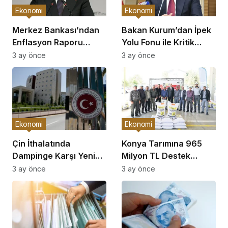
Ekonomi
Ekonomi
Merkez Bankası’ndan
Bakan Kurum’dan İpek
Enflasyon Raporu
Yolu Fonu ile Kritik
Açıklaması
Görüşme
3 ay önce
3 ay önce
Ekonomi
Ekonomi
Çin İthalatında
Konya Tarımına 965
Dampinge Karşı Yeni
Milyon TL Destek
Önlemler!
Açıklaması
3 ay önce
3 ay önce