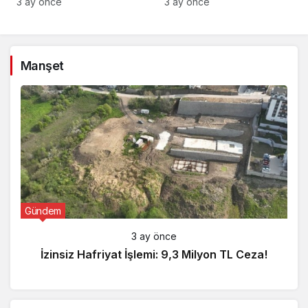
Satışı
Artırıyor!
3 ay önce
3 ay önce
Manşet
Gündem
3 ay önce
İzinsiz Hafriyat İşlemi: 9,3 Milyon TL Ceza!