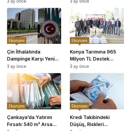
Açıklaması
Görüşme
3 ay önce
3 ay önce
Ekonomi
Ekonomi
Çin İthalatında
Konya Tarımına 965
Dampinge Karşı Yeni
Milyon TL Destek
Önlemler!
Açıklaması
3 ay önce
3 ay önce
Ekonomi
Ekonomi
Çankaya’da Yatırım
Kredi Takibindeki
Fırsatı: 540 m² Arsa
Düşüş, Riskleri