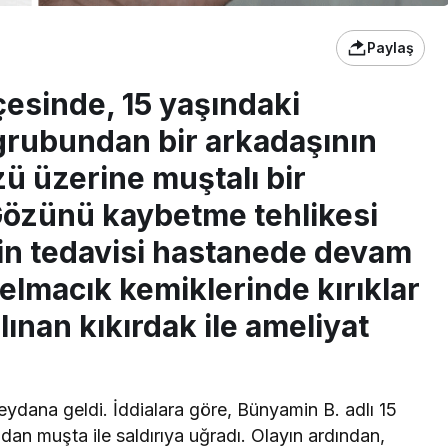
Paylaş
çesinde, 15 yaşındaki
grubundan bir arkadaşının
 üzerine muştalı bir
 Gözünü kaybetme tehlikesi
in tedavisi hastanede devam
 elmacık kemiklerinde kırıklar
ınan kıkırdak ile ameliyat
eydana geldi. İddialara göre, Bünyamin B. adlı 15
ndan muşta ile saldırıya uğradı. Olayın ardından,