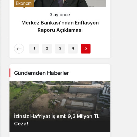
Gece Modu
Ekonomi
Gece modunu seçin.
3 ay önce
Merkez Bankası’ndan Enflasyon
Sistem Modu
Raporu Açıklaması
Sistem modunu seçin.
1
2
3
4
5
Gündemden Haberler
İzinsiz Hafriyat İşlemi: 9,3 Milyon TL
Ceza!