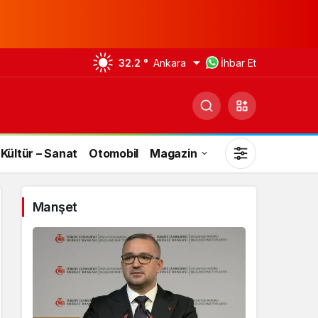
32.2 °
Ankara
İhbar Et
Kültür – Sanat
Otomobil
Magazin
Manşet
Gündüz Modu
Gündüz modunu seçin.