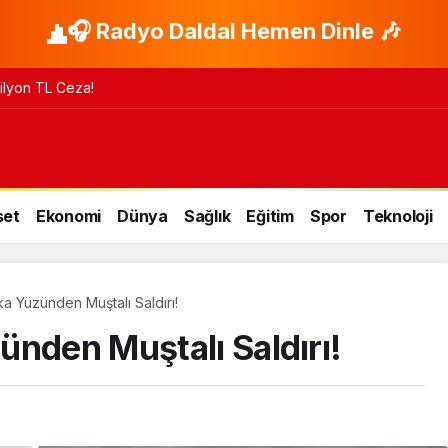
🎧 Radyo Daldal Hemen Dinle 🎶
 Milyon TL Ceza!
set
Ekonomi
Dünya
Sağlık
Eğitim
Spor
Teknoloji
ka Yüzünden Muştalı Saldırı!
ünden Muştalı Saldırı!