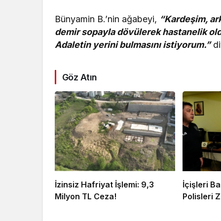
Bünyamin B.’nin ağabeyi,
“Kardeşim, ar
demir sopayla dövülerek hastanelik ol
Adaletin yerini bulmasını istiyorum.”
di
Göz Atın
İzinsiz Hafriyat İşlemi: 9,3
İçişleri 
Milyon TL Ceza!
Polisleri Z