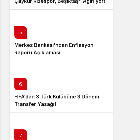
Çaykur Rizespor, Beşiktaş’ı Ağırlıyor!
5
Merkez Bankası’ndan Enflasyon
Raporu Açıklaması
6
FIFA’dan 3 Türk Kulübüne 3 Dönem
Transfer Yasağı!
7