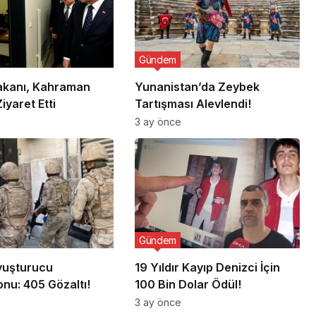
Gündem
Bakanı, Kahraman
Yunanistan’da Zeybek
Ziyaret Etti
Tartışması Alevlendi!
3 ay önce
Gündem
Uyuşturucu
19 Yıldır Kayıp Denizci İçin
nu: 405 Gözaltı!
100 Bin Dolar Ödül!
3 ay önce