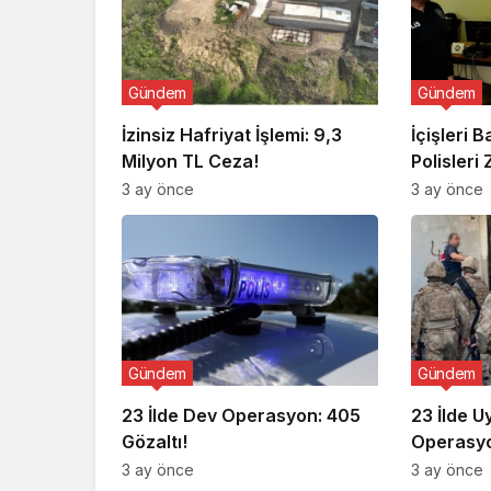
Gündem
Gündem
İzinsiz Hafriyat İşlemi: 9,3
İçişleri 
Milyon TL Ceza!
Polisleri 
3 ay önce
3 ay önce
Gündem
Gündem
23 İlde Dev Operasyon: 405
23 İlde 
Gözaltı!
Operasyo
3 ay önce
3 ay önce