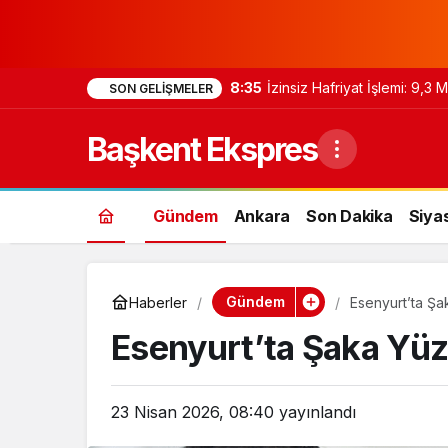
8:35
İzinsiz Hafriyat İşlemi: 9,3
SON GELIŞMELER
Başkent Ekspres
Gündem
Ankara
Son Dakika
Siya
Gündem
Haberler
Esenyurt’ta Şa
Esenyurt’ta Şaka Yüz
23 Nisan 2026, 08:40
yayınlandı