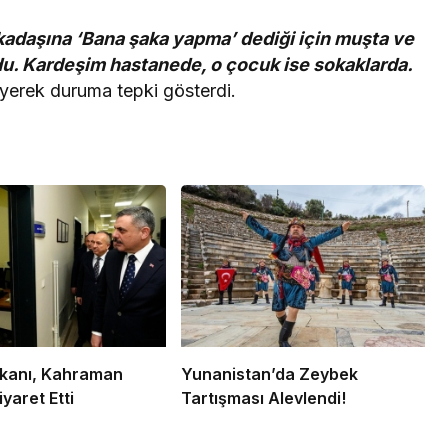
kadaşına ‘Bana şaka yapma’ dediği için muşta ve
du. Kardeşim hastanede, o çocuk ise sokaklarda.
yerek duruma tepki gösterdi.
Bakanı, Kahraman
Yunanistan’da Zeybek
iyaret Etti
Tartışması Alevlendi!