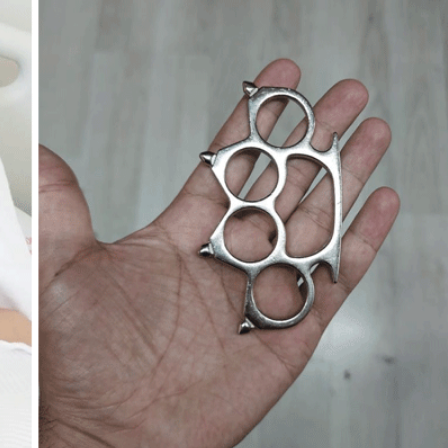
Son Dakika
nce
3 ay önce
bek Tartışması
Çaykur Rizespor, Beşiktaş’ı
di!
Ağırlıyor!