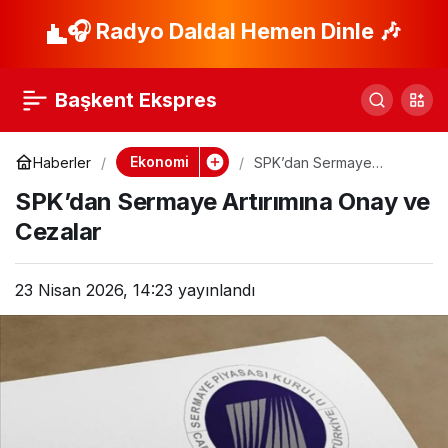
Hürmüz Boğazı’ndan
🎧 Radyo Daldal Hemen Dinle 🎶
Paylaş
Geçiş Ücretleri
Başkent Ekspres
Tartışılıyor
Ekonomi
Haberler
SPK’dan Sermaye
Artırımına Onay ve
SPK’dan Sermaye Artırımına Onay ve
Cezalar
Cezalar
23 Nisan 2026, 14:23
yayınlandı