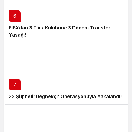
6
FIFA’dan 3 Türk Kulübüne 3 Dönem Transfer
Yasağı!
7
32 Şüpheli ‘Değnekçi’ Operasyonuyla Yakalandı!