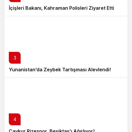
İçişleri Bakanı, Kahraman Polisleri Ziyaret Etti
3
Yunanistan’da Zeybek Tartışması Alevlendi!
4
Çaykur Rizespor, Beşiktaş’ı Ağırlıyor!