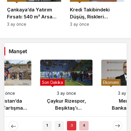
Çankaya’da Yatırım
Kredi Takibindeki
Fırsatı: 540 m² Arsa
Düşüş, Riskleri
Satışı
Artırıyor!
3 ay önce
3 ay önce
Manşet
Gündem
Son Dakika
3 ay önce
3 ay önce
Yunanistan’da
Çaykur Rizespor,
Zeybek Tartışması
Beşiktaş’ı
Alevlendi!
Ağırlıyor!
1
2
3
4