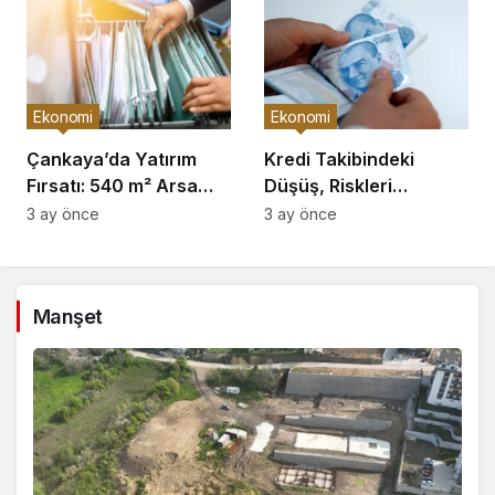
Ekonomi
Ekonomi
Çankaya’da Yatırım
Kredi Takibindeki
Fırsatı: 540 m² Arsa
Düşüş, Riskleri
Satışı
Artırıyor!
3 ay önce
3 ay önce
Manşet