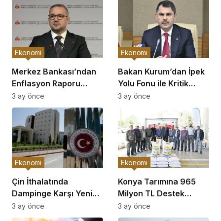
Ekonomi
Ekonomi
Merkez Bankası’ndan
Bakan Kurum’dan İpek
Enflasyon Raporu
Yolu Fonu ile Kritik
Açıklaması
Görüşme
3 ay önce
3 ay önce
Ekonomi
Ekonomi
Çin İthalatında
Konya Tarımına 965
Dampinge Karşı Yeni
Milyon TL Destek
Önlemler!
Açıklaması
3 ay önce
3 ay önce