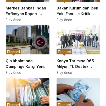
Merkez Bankası’ndan
Bakan Kurum’dan İpek
Enflasyon Raporu
Yolu Fonu ile Kritik
Açıklaması
Görüşme
3 ay önce
3 ay önce
Ekonomi
Ekonomi
Çin İthalatında
Konya Tarımına 965
Dampinge Karşı Yeni
Milyon TL Destek
Önlemler!
Açıklaması
3 ay önce
3 ay önce
Ekonomi
Ekonomi