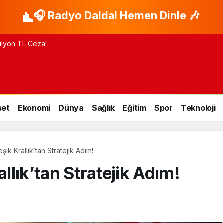
🎧 Radyo Daldal Hemen Dinle 🎶
 Milyon TL Ceza!
set
Ekonomi
Dünya
Sağlık
Eğitim
Spor
Teknoloji
şik Krallık’tan Stratejik Adım!
allık’tan Stratejik Adım!