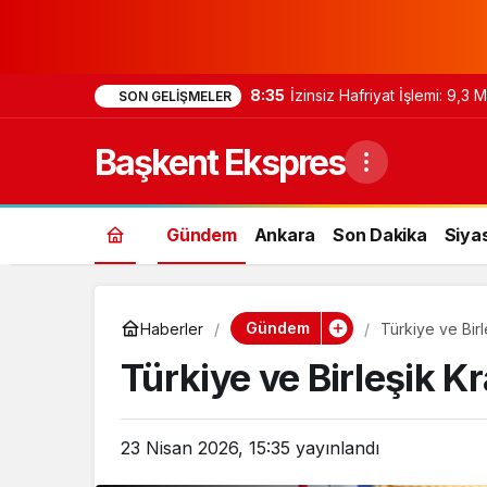
8:35
İzinsiz Hafriyat İşlemi: 9,3
SON GELIŞMELER
Başkent Ekspres
Gündem
Ankara
Son Dakika
Siya
Gündem
Haberler
Türkiye ve Birle
Türkiye ve Birleşik Kr
23 Nisan 2026, 15:35
yayınlandı