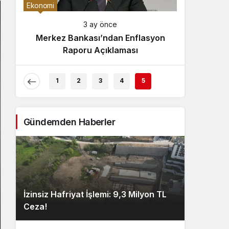
Gece Modu
Ekonomi
Gece modunu seçin.
3 ay önce
Merkez Bankası’ndan Enflasyon
Sistem Modu
Raporu Açıklaması
Sistem modunu seçin.
1
2
3
4
5
Gündemden Haberler
İzinsiz Hafriyat İşlemi: 9,3 Milyon TL
Ceza!