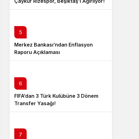
Çaykur Rizespor, Beşiktaş’ı Ağırlıyor!
5
Merkez Bankası’ndan Enflasyon
Raporu Açıklaması
6
FIFA’dan 3 Türk Kulübüne 3 Dönem
Transfer Yasağı!
7