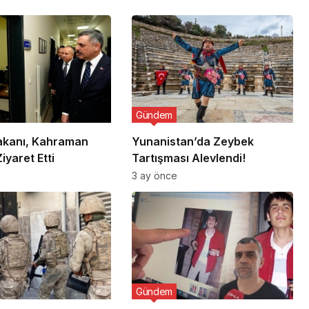
Gündem
Bakanı, Kahraman
Yunanistan’da Zeybek
Ziyaret Etti
Tartışması Alevlendi!
3 ay önce
Gündem