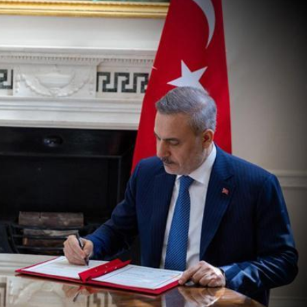
Son Dakika
nce
3 ay önce
bek Tartışması
Çaykur Rizespor, Beşiktaş’ı
di!
Ağırlıyor!