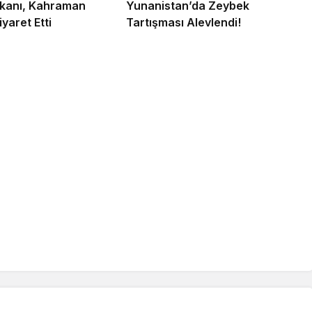
Bakanı, Kahraman
Yunanistan’da Zeybek
iyaret Etti
Tartışması Alevlendi!