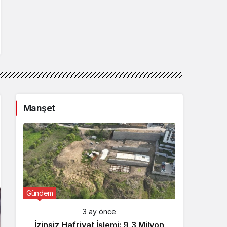
Manşet
Gündem
Günde
3 ay önce
İzinsiz Hafriyat İşlemi: 9,3 Milyon
İçişl