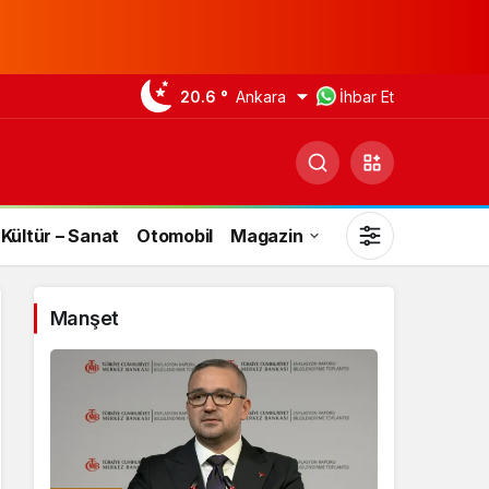
20.6 °
Ankara
İhbar Et
Kültür – Sanat
Otomobil
Magazin
Manşet
Gündüz Modu
Gündüz modunu seçin.