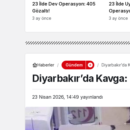
23 İlde Dev Operasyon: 405
23 İlde 
Gözaltı!
Operasyo
3 ay önce
3 ay önce
Gündem
Haberler
Diyarbakır’da 
Diyarbakır’da Kavga:
23 Nisan 2026, 14:49
yayınlandı