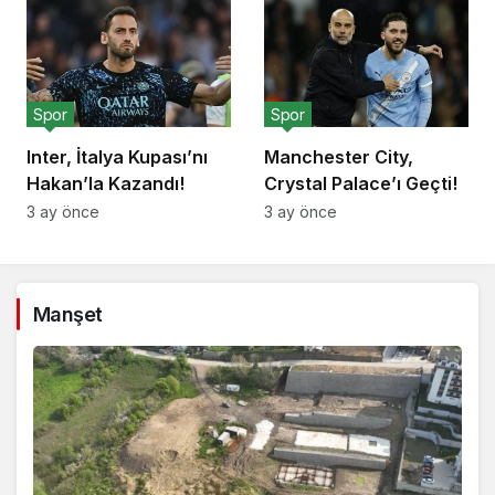
Spor
Spor
Inter, İtalya Kupası’nı
Manchester City,
Hakan’la Kazandı!
Crystal Palace’ı Geçti!
3 ay önce
3 ay önce
Manşet