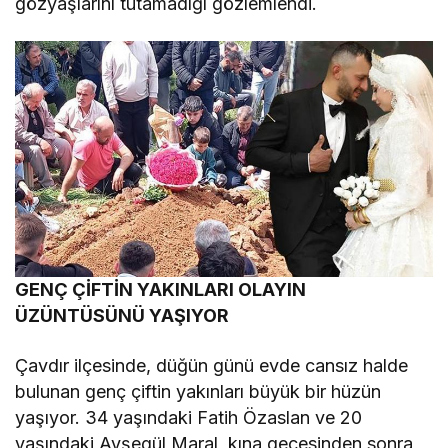
gözyaşlarını tutamadığı gözlemlendi.
GENÇ ÇİFTİN YAKINLARI OLAYIN
ÜZÜNTÜSÜNÜ YAŞIYOR
Çavdır ilçesinde, düğün günü evde cansız halde
bulunan genç çiftin yakınları büyük bir hüzün
yaşıyor. 34 yaşındaki Fatih Özaslan ve 20
yaşındaki Ayşegül Maral, kına gecesinden sonra