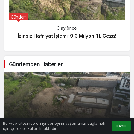
Gündem
3 ay önce
İzinsiz Hafriyat İşlemi: 9,3 Milyon TL Ceza!
Gündemden Haberler
Bu web sitesinde en iyi deneyimi yaşamanızı sağlamak
İzinsiz Hafriyat İşlemi: 9,3 Milyon TL Ceza!
Kabul
için çerezler kullanılmaktadır.