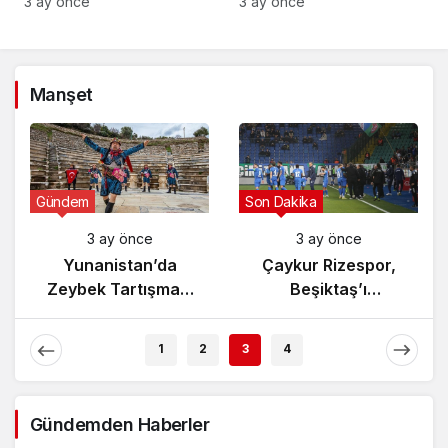
Gözaltı!
3 ay önce
3 ay önce
Manşet
Gündem
Son Dakika
3 ay önce
3 ay önce
Yunanistan’da
Çaykur Rizespor,
Zeybek Tartışması
Beşiktaş’ı
Alevlendi!
Ağırlıyor!
1
2
3
4
Gündemden Haberler