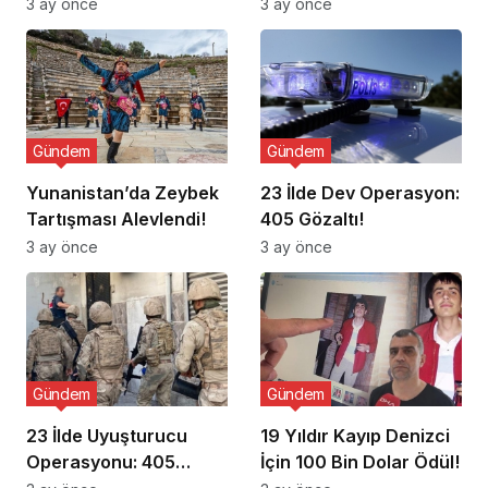
Ziyaret Etti
3 ay önce
3 ay önce
Gündem
Gündem
Yunanistan’da Zeybek
23 İlde Dev Operasyon:
Tartışması Alevlendi!
405 Gözaltı!
3 ay önce
3 ay önce
Gündem
Gündem
23 İlde Uyuşturucu
19 Yıldır Kayıp Denizci
Operasyonu: 405
İçin 100 Bin Dolar Ödül!