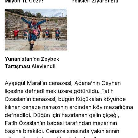
Milyon TL Ceza!
Polisleri Ziyaret Etti
Yunanistan’da Zeybek
Tartışması Alevlendi!
Ayşegül Maral’ın cenazesi, Adana’nın Ceyhan
ilçesine defnedilmek üzere götürüldü. Fatih
Özaslan’ın cenazesi, bugün Küçükalan köyünde
kılınan cenaze namazının ardından köy mezarlığına
defnedildi. Düğün için hazırlanan gelin çiçeği,
Fatih Özaslan’ın babası tarafından mezarının
başına bırakıldı. Cenaze sırasında yakınlarının