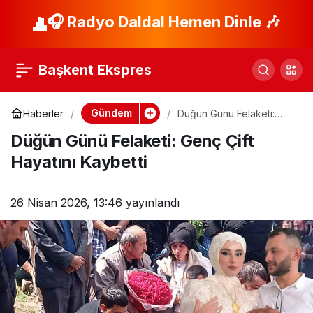
Konser Anında
🎧 Radyo Daldal Hemen Dinle 🎶
Paylaş
Denize Düşen Genç
Başkent Ekspres
Kurtarılamadı!
Gündem
Haberler
Düğün Günü Felaketi:
Genç Çift Hayatını
Düğün Günü Felaketi: Genç Çift
Kaybetti
Hayatını Kaybetti
26 Nisan 2026, 13:46
yayınlandı