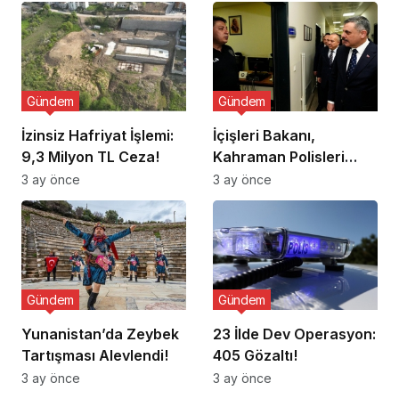
Gündem
Gündem
İzinsiz Hafriyat İşlemi:
İçişleri Bakanı,
9,3 Milyon TL Ceza!
Kahraman Polisleri
Ziyaret Etti
3 ay önce
3 ay önce
Gündem
Gündem
Yunanistan’da Zeybek
23 İlde Dev Operasyon:
Tartışması Alevlendi!
405 Gözaltı!
3 ay önce
3 ay önce