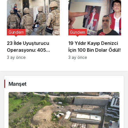
Gündem
Gündem
23 İlde Uyuşturucu
19 Yıldır Kayıp Denizci
Operasyonu: 405
İçin 100 Bin Dolar Ödül!
Gözaltı!
3 ay önce
3 ay önce
Manşet