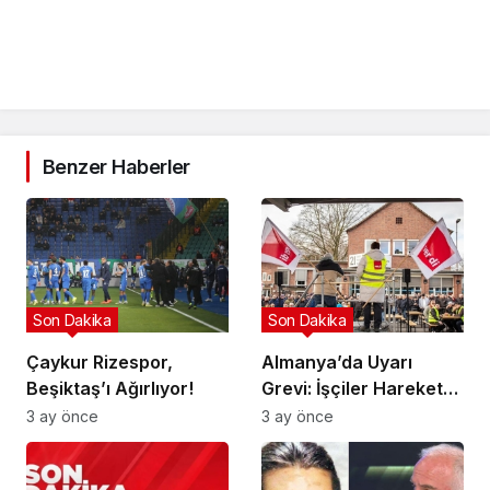
Benzer Haberler
Son Dakika
Son Dakika
Çaykur Rizespor,
Almanya’da Uyarı
Beşiktaş’ı Ağırlıyor!
Grevi: İşçiler Harekete
Geçti!
3 ay önce
3 ay önce