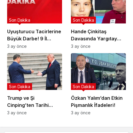
Son Dakika
Son Dakika
Uyuşturucu Tacirlerine
Hande Çinkitaş
Büyük Darbe! 9 İl
Davasında Yargıtay
Hedefte!
Kararı!
3 ay önce
3 ay önce
Son Dakika
Son Dakika
Trump ve Şi
Özkan Yalım’dan Etkin
Cinping’ten Tarihi
Pişmanlık İfadeleri!
Ortaklık Mesajı
3 ay önce
3 ay önce