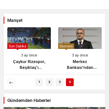
Manşet
Son Dakika
Ekonomi
3 ay önce
3 ay önce
Çaykur Rizespor,
Merkez
Beşiktaş’ı
Bankası’ndan
Ağırlıyor!
Enflasyon Raporu
Açıklaması
1
2
3
4
Gündemden Haberler