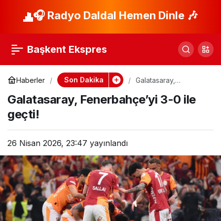
Ederson’dan Derbi
🎧 Radyo Daldal Hemen Dinle 🎶
Paylaş
İçin Özür ve Haksızlık
Başkent Ekspres
İtirazı
Son Dakika
Haberler
Galatasaray,
Fenerbahçe’yi 3-0 ile
Galatasaray, Fenerbahçe’yi 3-0 ile
geçti!
geçti!
26 Nisan 2026, 23:47
yayınlandı