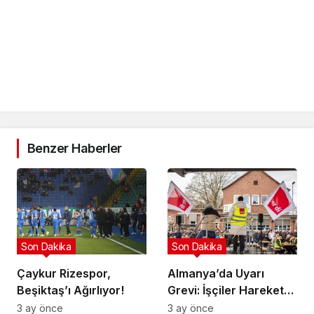
Benzer Haberler
Son Dakika
Son Dakika
Çaykur Rizespor,
Almanya’da Uyarı
Beşiktaş’ı Ağırlıyor!
Grevi: İşçiler Harekete
Geçti!
3 ay önce
3 ay önce