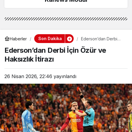
Son Dakika
Haberler
Ederson’dan Derbi
İçin Özür ve Haksızlık
Ederson’dan Derbi İçin Özür ve
İtirazı
Haksızlık İtirazı
26 Nisan 2026, 22:46
yayınlandı