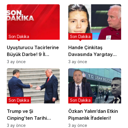
Son Dakika
Son Dakika
Uyuşturucu Tacirlerine
Hande Çinkitaş
Büyük Darbe! 9 İl
Davasında Yargıtay
Hedefte!
Kararı!
3 ay önce
3 ay önce
Son Dakika
Son Dakika
Trump ve Şi
Özkan Yalım’dan Etkin
Cinping’ten Tarihi
Pişmanlık İfadeleri!
Ortaklık Mesajı
3 ay önce
3 ay önce