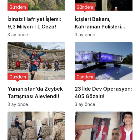
Gündem
Gündem
İzinsiz Hafriyat İşlemi:
İçişleri Bakanı,
9,3 Milyon TL Ceza!
Kahraman Polisleri
Ziyaret Etti
3 ay önce
3 ay önce
Gündem
Gündem
Yunanistan’da Zeybek
23 İlde Dev Operasyon:
Tartışması Alevlendi!
405 Gözaltı!
3 ay önce
3 ay önce