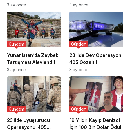
Ziyaret Etti
3 ay önce
3 ay önce
Gündem
Gündem
Yunanistan’da Zeybek
23 İlde Dev Operasyon:
Tartışması Alevlendi!
405 Gözaltı!
3 ay önce
3 ay önce
Gündem
Gündem
23 İlde Uyuşturucu
19 Yıldır Kayıp Denizci
Operasyonu: 405
İçin 100 Bin Dolar Ödül!