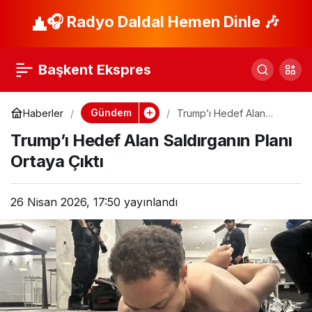
Bakan Çiftçi’den
🎧 Radyo Daldal Hemen Dinle 🎶
Paylaş
Pilotlara Anlamlı
Başkent Ekspres
Kutlama
Gündem
Haberler
Trump’ı Hedef Alan
Saldırganın Planı Ortaya
Trump’ı Hedef Alan Saldırganın Planı
Çıktı
Ortaya Çıktı
26 Nisan 2026, 17:50
yayınlandı