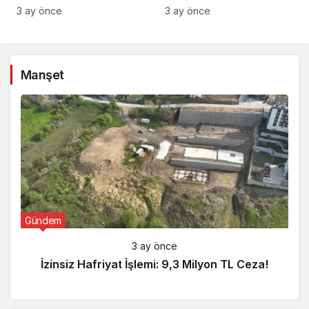
Gözaltı!
3 ay önce
3 ay önce
Manşet
Gündem
3 ay önce
İzinsiz Hafriyat İşlemi: 9,3 Milyon TL Ceza!