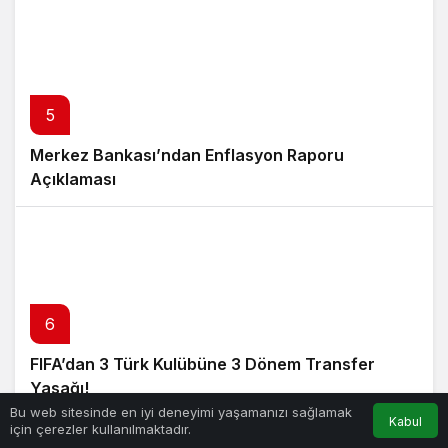
5
Merkez Bankası’ndan Enflasyon Raporu
Açıklaması
6
FIFA’dan 3 Türk Kulübüne 3 Dönem Transfer
Yasağı!
Bu web sitesinde en iyi deneyimi yaşamanızı sağlamak
Kabul
için çerezler kullanılmaktadır.