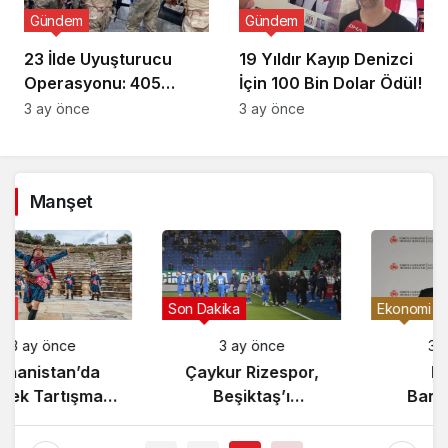
Gündem
Gündem
23 İlde Uyuşturucu
19 Yıldır Kayıp Denizci
Operasyonu: 405
İçin 100 Bin Dolar Ödül!
Gözaltı!
3 ay önce
3 ay önce
Manşet
Gündem
Son Dakika
3 ay önce
3 ay önce
Yunanistan’da
Çaykur Rizespor,
Zeybek Tartışması
Beşiktaş’ı
Alevlendi!
Ağırlıyor!