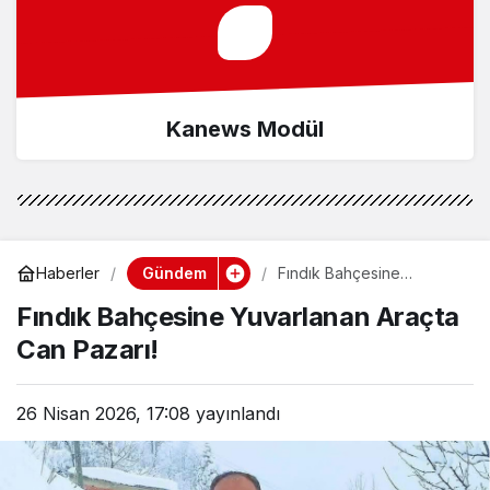
Kanews Modül
Gündem
Haberler
Fındık Bahçesine
Yuvarlanan Araçta Can
Fındık Bahçesine Yuvarlanan Araçta
Pazarı!
Can Pazarı!
26 Nisan 2026, 17:08
yayınlandı