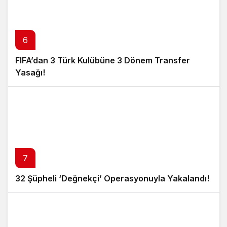
6
FIFA’dan 3 Türk Kulübüne 3 Dönem Transfer
Yasağı!
7
32 Şüpheli ‘Değnekçi’ Operasyonuyla Yakalandı!