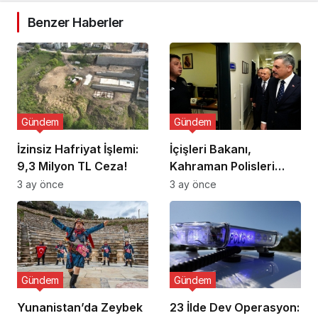
Benzer Haberler
Gündem
Gündem
İzinsiz Hafriyat İşlemi:
İçişleri Bakanı,
9,3 Milyon TL Ceza!
Kahraman Polisleri
Ziyaret Etti
3 ay önce
3 ay önce
Gündem
Gündem
Yunanistan’da Zeybek
23 İlde Dev Operasyon: