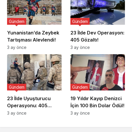
Gündem
Gündem
Yunanistan’da Zeybek
23 İlde Dev Operasyon:
Tartışması Alevlendi!
405 Gözaltı!
3 ay önce
3 ay önce
Gündem
Gündem
23 İlde Uyuşturucu
19 Yıldır Kayıp Denizci
Operasyonu: 405
İçin 100 Bin Dolar Ödül!
Gözaltı!
3 ay önce
3 ay önce