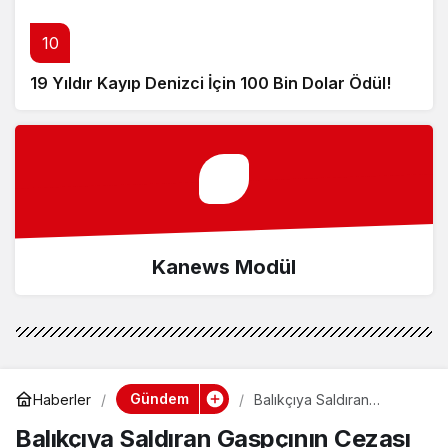
10
19 Yıldır Kayıp Denizci İçin 100 Bin Dolar Ödül!
Kanews Modül
Gündem
Haberler
Balıkçıya Saldıran
Gaspçının Cezası
Balıkçıya Saldıran Gaspçının Cezası
Açıklandı!