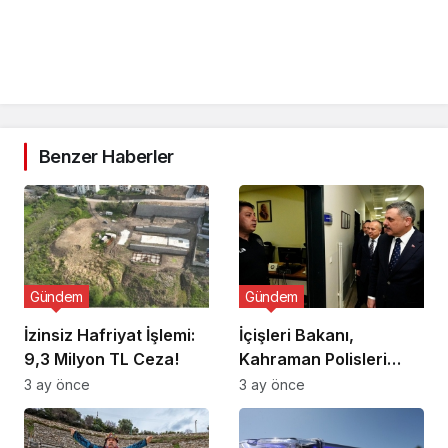
Benzer Haberler
Gündem
Gündem
İzinsiz Hafriyat İşlemi:
İçişleri Bakanı,
9,3 Milyon TL Ceza!
Kahraman Polisleri
Ziyaret Etti
3 ay önce
3 ay önce