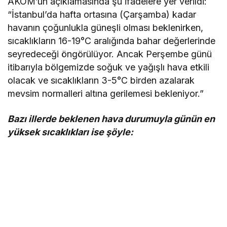
AKOM’un açıklamasında şu ifadelere yer verildi:
“İstanbul’da hafta ortasına (Çarşamba) kadar
havanın çoğunlukla güneşli olması beklenirken,
sıcaklıkların 16-19°C aralığında bahar değerlerinde
seyredeceği öngörülüyor. Ancak Perşembe günü
itibarıyla bölgemizde soğuk ve yağışlı hava etkili
olacak ve sıcaklıkların 3-5°C birden azalarak
mevsim normalleri altına gerilemesi bekleniyor.”
Bazı illerde beklenen hava durumuyla günün en
yüksek sıcaklıkları ise şöyle: