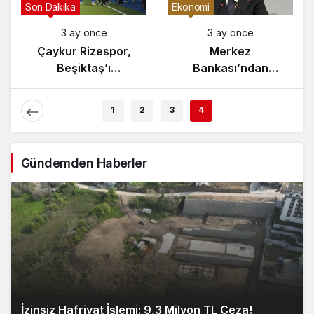
Son Dakika
Ekonomi
ay önce
3 ay önce
3 ay ö
nistan’da
Çaykur Rizespor,
Merk
 Tartışması
Beşiktaş’ı
Bankası
evlendi!
Ağırlıyor!
Enflasyon
Açıkla
1
2
3
4
Gündemden Haberler
İzinsiz Hafriyat İşlemi: 9,3 Milyon TL Ceza!