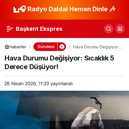
Balıkçıya Saldıran
🎧 Radyo Daldal Hemen Dinle 🎶
Paylaş
Gaspçının Cezası
Başkent Ekspres
Açıklandı!
Gündem
Haberler
Hava Durumu Değişiyor:
Sıcaklık 5 Derece
Hava Durumu Değişiyor: Sıcaklık 5
Düşüyor!
Derece Düşüyor!
28 Nisan 2026, 11:33
yayınlandı