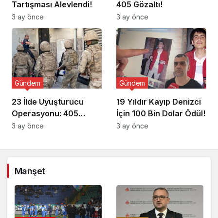
Tartışması Alevlendi!
405 Gözaltı!
3 ay önce
3 ay önce
Gündem
Gündem
23 İlde Uyuşturucu
19 Yıldır Kayıp Denizci
Operasyonu: 405
İçin 100 Bin Dolar Ödül!
Gözaltı!
3 ay önce
3 ay önce
Manşet