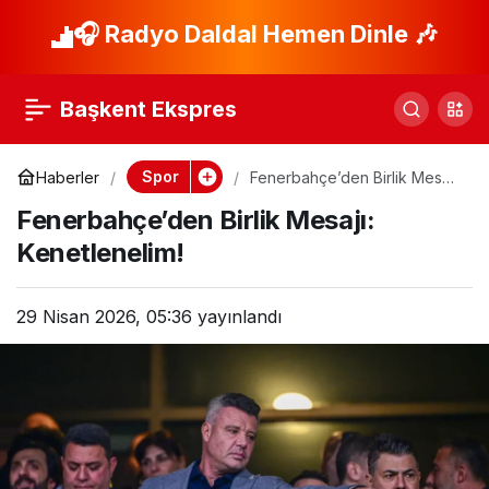
Beşiktaş, Grimaldo ile
🎧 Radyo Daldal Hemen Dinle 🎶
Paylaş
Sol Bek İçin
Başkent Ekspres
Pazarlıkta!
Spor
Haberler
Fenerbahçe’den Birlik Mesajı:
Kenetlenelim!
Fenerbahçe’den Birlik Mesajı:
Kenetlenelim!
29 Nisan 2026, 05:36
yayınlandı