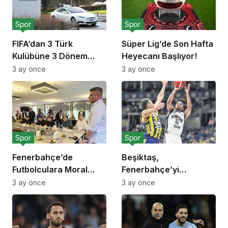
Spor
Spor
FIFA’dan 3 Türk
Süper Lig’de Son Hafta
Kulübüne 3 Dönem
Heyecanı Başlıyor!
Transfer Yasağı!
3 ay önce
3 ay önce
Spor
Spor
Fenerbahçe’de
Beşiktaş,
Futbolculara Moral
Fenerbahçe’yi
Yemeği!
Deplasmanda Yendi!
3 ay önce
3 ay önce