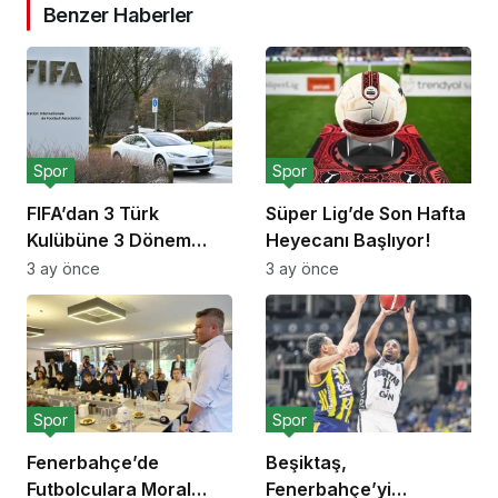
Benzer Haberler
Spor
Spor
FIFA’dan 3 Türk
Süper Lig’de Son Hafta
Kulübüne 3 Dönem
Heyecanı Başlıyor!
Transfer Yasağı!
3 ay önce
3 ay önce
Spor
Spor
Fenerbahçe’de
Beşiktaş,
Futbolculara Moral
Fenerbahçe’yi