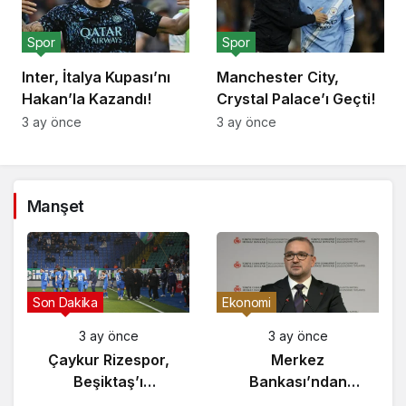
Spor
Spor
Inter, İtalya Kupası’nı
Manchester City,
Hakan’la Kazandı!
Crystal Palace’ı Geçti!
3 ay önce
3 ay önce
Manşet
Son Dakika
Ekonomi
3 ay önce
3 ay önce
Çaykur Rizespor,
Merkez
Beşiktaş’ı
Bankası’ndan
Ağırlıyor!
Enflasyon Raporu