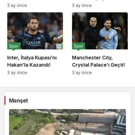
Yemeği!
Deplasmanda Yendi!
3 ay önce
3 ay önce
Spor
Spor
Inter, İtalya Kupası’nı
Manchester City,
Hakan’la Kazandı!
Crystal Palace’ı Geçti!
3 ay önce
3 ay önce
Manşet