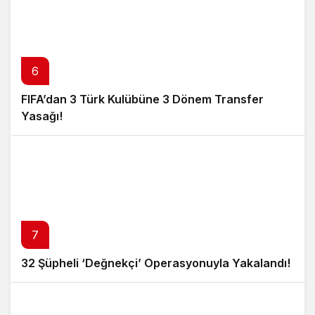
6
FIFA’dan 3 Türk Kulübüne 3 Dönem Transfer
Yasağı!
7
32 Şüpheli ‘Değnekçi’ Operasyonuyla Yakalandı!