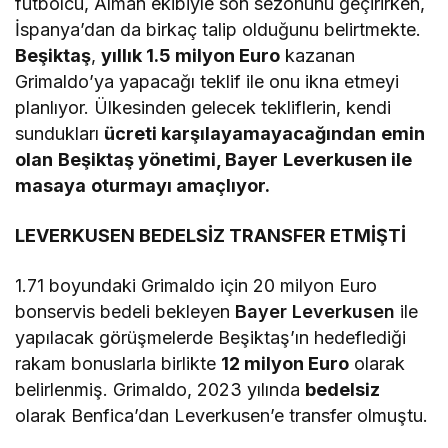
futbolcu, Alman ekibiyle son sezonunu geçirirken,
İspanya’dan da birkaç talip olduğunu belirtmekte.
Beşiktaş
,
yıllık 1.5 milyon Euro
kazanan
Grimaldo’ya yapacağı teklif ile onu ikna etmeyi
planlıyor. Ülkesinden gelecek tekliflerin, kendi
sundukları
ücreti karşılayamayacağından
emin
olan
Beşiktaş yönetimi, Bayer
Leverkusen ile
masaya
oturmayı amaçlıyor.
LEVERKUSEN BEDELSİZ TRANSFER ETMİŞTİ
1.71 boyundaki Grimaldo için 20 milyon Euro
bonservis bedeli bekleyen
Bayer Leverkusen
ile
yapılacak görüşmelerde Beşiktaş’ın hedeflediği
rakam bonuslarla birlikte
12 milyon Euro
olarak
belirlenmiş. Grimaldo, 2023 yılında
bedelsiz
olarak Benfica’dan Leverkusen’e transfer olmuştu.