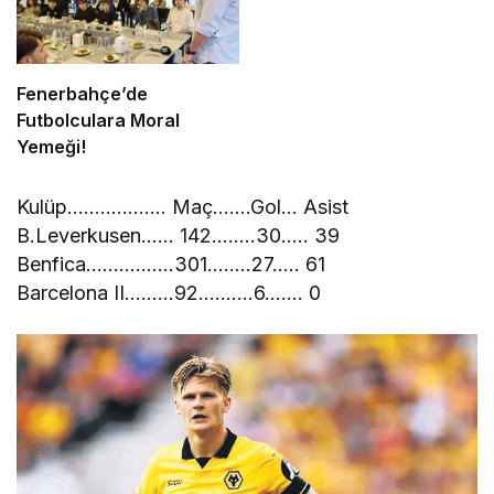
Fenerbahçe’de
Futbolculara Moral
Yemeği!
Kulüp……………… Maç…….Gol… Asist
B.Leverkusen…… 142……..30….. 39
Benfica…………….301……..27….. 61
Barcelona II………92……….6……. 0