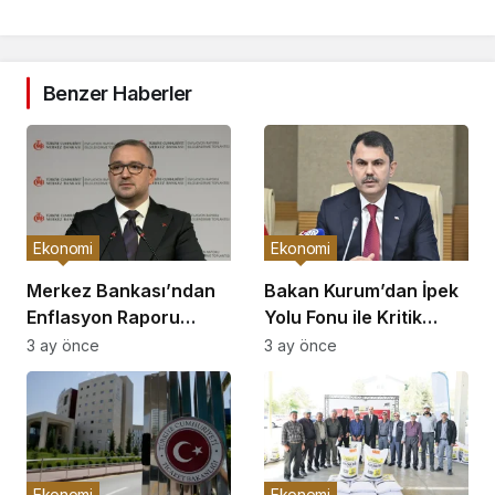
Benzer Haberler
Ekonomi
Ekonomi
Merkez Bankası’ndan
Bakan Kurum’dan İpek
Enflasyon Raporu
Yolu Fonu ile Kritik
Açıklaması
Görüşme
3 ay önce
3 ay önce
Ekonomi
Ekonomi