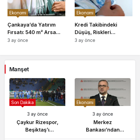
Ekonomi
Ekonomi
Çankaya’da Yatırım
Kredi Takibindeki
Fırsatı: 540 m² Arsa
Düşüş, Riskleri
Satışı
Artırıyor!
3 ay önce
3 ay önce
Manşet
Son Dakika
Ekonomi
3 ay önce
3 ay önce
Çaykur Rizespor,
Merkez
ı
Beşiktaş’ı
Bankası’ndan
Ağırlıyor!
Enflasyon Raporu