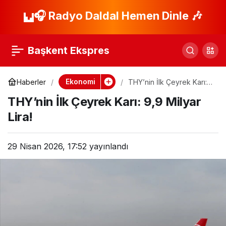
İstanbul Sıfır Atık ve
🎧 Radyo Daldal Hemen Dinle 🎶
Paylaş
Enerji Verimliliği
Başkent Ekspres
Merkezi Olacak!
Ekonomi
Haberler
THY’nin İlk Çeyrek Karı:
9,9 Milyar Lira!
THY’nin İlk Çeyrek Karı: 9,9 Milyar
Lira!
29 Nisan 2026, 17:52
yayınlandı