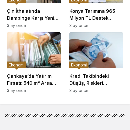
Çin İthalatında
Konya Tarımına 965
Dampinge Karşı Yeni
Milyon TL Destek
Önlemler!
Açıklaması
3 ay önce
3 ay önce
Ekonomi
Ekonomi
Çankaya’da Yatırım
Kredi Takibindeki
Fırsatı: 540 m² Arsa
Düşüş, Riskleri
Satışı
Artırıyor!
3 ay önce
3 ay önce