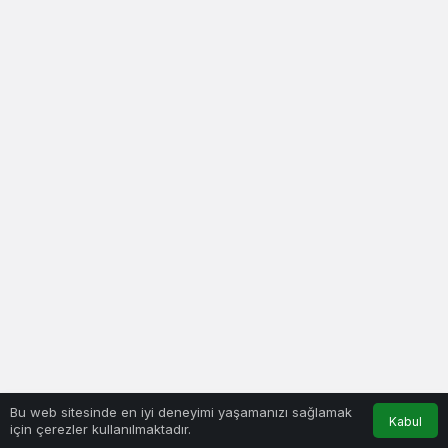
Bu web sitesinde en iyi deneyimi yaşamanızı sağlamak
Kabul
için çerezler kullanılmaktadır.