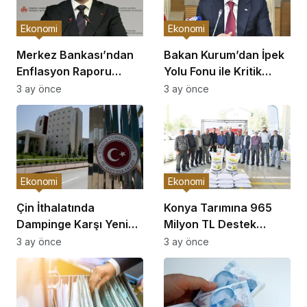
Ekonomi
Ekonomi
Merkez Bankası’ndan
Bakan Kurum’dan İpek
Enflasyon Raporu
Yolu Fonu ile Kritik
Açıklaması
Görüşme
3 ay önce
3 ay önce
Ekonomi
Ekonomi
Çin İthalatında
Konya Tarımına 965
Dampinge Karşı Yeni
Milyon TL Destek
Önlemler!
Açıklaması
3 ay önce
3 ay önce