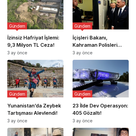
Gündem
Gündem
İzinsiz Hafriyat İşlemi:
İçişleri Bakanı,
9,3 Milyon TL Ceza!
Kahraman Polisleri
Ziyaret Etti
3 ay önce
3 ay önce
Gündem
Gündem
Yunanistan’da Zeybek
23 İlde Dev Operasyon:
Tartışması Alevlendi!
405 Gözaltı!
3 ay önce
3 ay önce