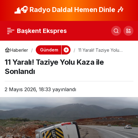
Bakan Fidan,
🎧 Radyo Daldal Hemen Dinle 🎶
Paylaş
Bursa’da AK Parti
Başkent Ekspres
Toplantısında
Gündem
Haberler
11 Yaralı! Taziye Yolu
Kaza ile Sonlandı
11 Yaralı! Taziye Yolu Kaza ile
Sonlandı
2 Mayıs 2026, 18:33
yayınlandı