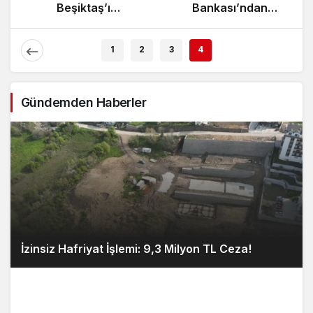
Beşiktaş’ı
Bankası’ndan
Ağırlıyor!
Enflasyon Raporu
Açıklaması
1
2
3
4
Gündemden Haberler
İzinsiz Hafriyat İşlemi: 9,3 Milyon TL Ceza!