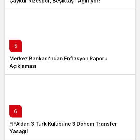
Çaykur Rizespor, Beşiktaş’ı Ağırlıyor!
5
Merkez Bankası’ndan Enflasyon Raporu
Açıklaması
6
FIFA’dan 3 Türk Kulübüne 3 Dönem Transfer
Yasağı!