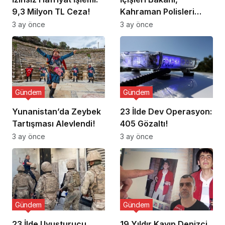
9,3 Milyon TL Ceza!
Kahraman Polisleri
Ziyaret Etti
3 ay önce
3 ay önce
Gündem
Gündem
Yunanistan’da Zeybek
23 İlde Dev Operasyon:
Tartışması Alevlendi!
405 Gözaltı!
3 ay önce
3 ay önce
Gündem
Gündem
23 İlde Uyuşturucu
19 Yıldır Kayıp Denizci