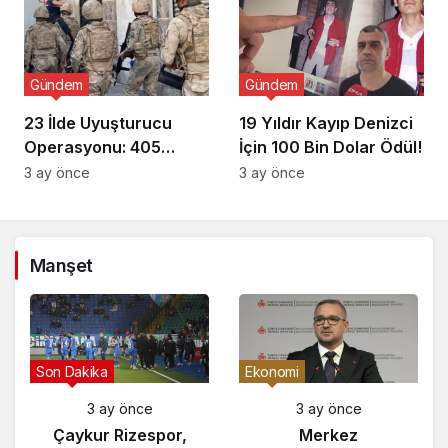
Gündem
Gündem
23 İlde Uyuşturucu
19 Yıldır Kayıp Denizci
Operasyonu: 405
İçin 100 Bin Dolar Ödül!
Gözaltı!
3 ay önce
3 ay önce
Manşet
Son Dakika
Ekonomi
3 ay önce
3 ay önce
Çaykur Rizespor,
Merkez