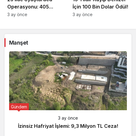
Operasyonu: 405
İçin 100 Bin Dolar Ödül!
Gözaltı!
3 ay önce
3 ay önce
Manşet
Gündem
3 ay önce
İzinsiz Hafriyat İşlemi: 9,3 Milyon TL Ceza!