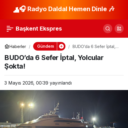
Baba-Oğul Arasındaki
🎧 Radyo Daldal Hemen Dinle 🎶
Paylaş
Tartışma Kanlı Bitti!
Başkent Ekspres
Gündem
Haberler
BUDO’da 6 Sefer İptal,
Yolcular Şokta!
BUDO’da 6 Sefer İptal, Yolcular
Şokta!
3 Mayıs 2026, 00:39
yayınlandı