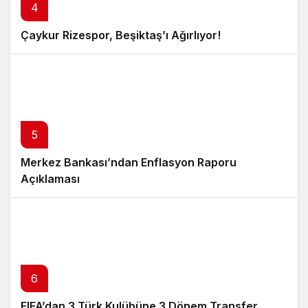
4
Çaykur Rizespor, Beşiktaş’ı Ağırlıyor!
5
Merkez Bankası’ndan Enflasyon Raporu
Açıklaması
6
FIFA’dan 3 Türk Kulübüne 3 Dönem Transfer