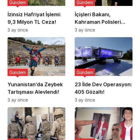
Gündem
Gündem
İzinsiz Hafriyat İşlemi:
İçişleri Bakanı,
9,3 Milyon TL Ceza!
Kahraman Polisleri
Ziyaret Etti
3 ay önce
3 ay önce
Gündem
Gündem
Yunanistan’da Zeybek
23 İlde Dev Operasyon:
Tartışması Alevlendi!
405 Gözaltı!
3 ay önce
3 ay önce