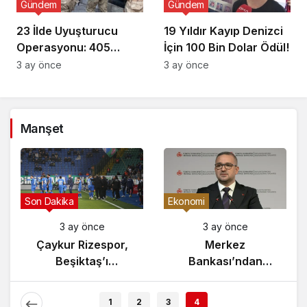
Gündem
Gündem
23 İlde Uyuşturucu
19 Yıldır Kayıp Denizci
Operasyonu: 405
İçin 100 Bin Dolar Ödül!
Gözaltı!
3 ay önce
3 ay önce
Manşet
Son Dakika
Ekonomi
3 ay önce
3 ay önce
Çaykur Rizespor,
Merkez
Beşiktaş’ı
Bankası’ndan
Ağırlıyor!
Enflasyon Raporu
Açıklaması
1
2
3
4