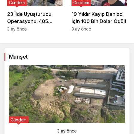
Gündem
Gündem
23 İlde Uyuşturucu
19 Yıldır Kayıp Denizci
Operasyonu: 405
İçin 100 Bin Dolar Ödül!
Gözaltı!
3 ay önce
3 ay önce
Manşet
Gündem
3 ay önce