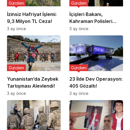
Gündem
Gündem
İzinsiz Hafriyat İşlemi:
İçişleri Bakanı,
9,3 Milyon TL Ceza!
Kahraman Polisleri
Ziyaret Etti
3 ay önce
3 ay önce
Gündem
Gündem
Yunanistan’da Zeybek
23 İlde Dev Operasyon:
Tartışması Alevlendi!
405 Gözaltı!
3 ay önce
3 ay önce