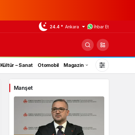
24.4 °
Ankara
İhbar Et
Kültür – Sanat
Otomobil
Magazin
Manşet
Gündüz Modu
Gündüz modunu seçin.