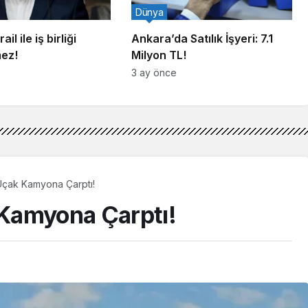
Dünya
ail ile iş birliği
Ankara’da Satılık İşyeri: 7.1
mez!
Milyon TL!
3 ay önce
çak Kamyona Çarptı!
Kamyona Çarptı!