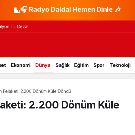
🎧 Radyo Daldal Hemen Dinle 🎶
 Milyon TL Ceza!
set
Ekonomi
Dünya
Sağlık
Eğitim
Spor
Teknoloji
n Felaketi: 2.200 Dönüm Küle Döndü
laketi: 2.200 Dönüm Küle