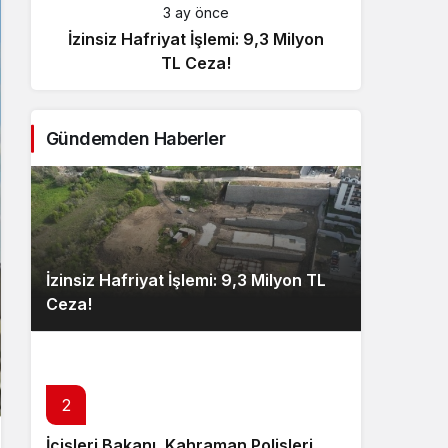
3 ay önce
İzinsiz Hafriyat İşlemi: 9,3 Milyon
İçişl
TL Ceza!
Gündemden Haberler
İzinsiz Hafriyat İşlemi: 9,3 Milyon TL
Ceza!
2
İçişleri Bakanı, Kahraman Polisleri