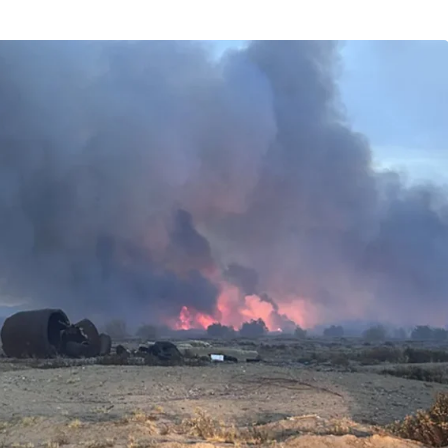
Son Dakika
nce
3 ay önce
bek Tartışması
Çaykur Rizespor, Beşiktaş’ı
di!
Ağırlıyor!