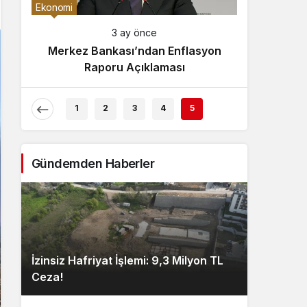
Gece Modu
Ekonomi
Gece modunu seçin.
3 ay önce
Merkez Bankası’ndan Enflasyon
Sistem Modu
Raporu Açıklaması
Sistem modunu seçin.
1
2
3
4
5
Gündemden Haberler
İzinsiz Hafriyat İşlemi: 9,3 Milyon TL
Ceza!