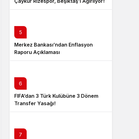
Çaykur Rizespor, Beşiktaş’ı Ağırlıyor!
5
Merkez Bankası’ndan Enflasyon
Raporu Açıklaması
6
FIFA’dan 3 Türk Kulübüne 3 Dönem
Transfer Yasağı!
7