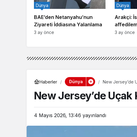
Dünya
Dünya
BAE’den Netanyahu’nun
Arakçi: İsr
Ziyareti İddiasına Yalanlama
affedile
3 ay önce
3 ay önce
Dünya
Haberler
New Jersey’de U
New Jersey’de Uçak 
4 Mayıs 2026, 13:46
yayınlandı