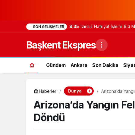
8:35
İzinsiz Hafriyat İşlemi: 9,3
SON GELIŞMELER
Başkent Ekspres
Gündem
Ankara
Son Dakika
Siya
Dünya
Haberler
Arizona’da Yangı
Arizona’da Yangın Fe
Döndü