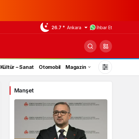
26.7 °
Ankara
İhbar Et
Kültür – Sanat
Otomobil
Magazin
Manşet
Gündüz Modu
Gündüz modunu seçin.