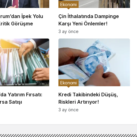
Ekonomi
rum’dan İpek Yolu
Çin İthalatında Dampinge
Kritik Görüşme
Karşı Yeni Önlemler!
3 ay önce
Ekonomi
a Yatırım Fırsatı:
Kredi Takibindeki Düşüş,
sa Satışı
Riskleri Artırıyor!
3 ay önce