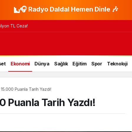
🎧 Radyo Daldal Hemen Dinle 🎶
 Milyon TL Ceza!
set
Ekonomi
Dünya
Sağlık
Eğitim
Spor
Teknoloji
 15.000 Puanla Tarih Yazdı!
0 Puanla Tarih Yazdı!