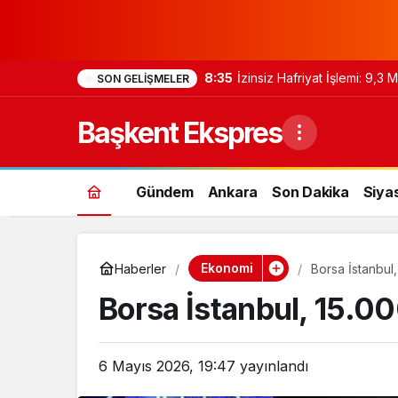
8:35
İzinsiz Hafriyat İşlemi: 9,3
SON GELIŞMELER
Başkent Ekspres
Gündem
Ankara
Son Dakika
Siya
Ekonomi
Haberler
Borsa İstanbul,
Borsa İstanbul, 15.00
6 Mayıs 2026, 19:47
yayınlandı