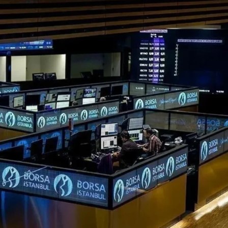
Son Dakika
nce
3 ay önce
bek Tartışması
Çaykur Rizespor, Beşiktaş’ı
di!
Ağırlıyor!