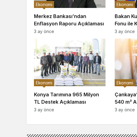
Ekonomi
Ekonomi
Merkez Bankası’ndan
Bakan Ku
Enflasyon Raporu Açıklaması
Fonu ile 
3 ay önce
3 ay önce
Ekonomi
Ekonomi
Konya Tarımına 965 Milyon
Çankaya’d
TL Destek Açıklaması
540 m² Ar
3 ay önce
3 ay önce