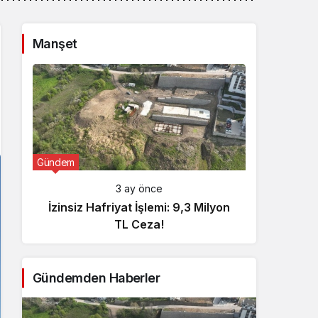
Manşet
Gündem
Günde
3 ay önce
İzinsiz Hafriyat İşlemi: 9,3 Milyon
İçişl
TL Ceza!
Gündemden Haberler