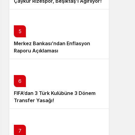
Çaykur Rizespor, Beşiktaş’ı Ağırlıyor!
5
Merkez Bankası’ndan Enflasyon
Raporu Açıklaması
6
FIFA’dan 3 Türk Kulübüne 3 Dönem
Transfer Yasağı!
7