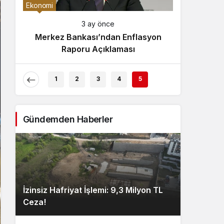
Gece Modu
Ekonomi
Gece modunu seçin.
3 ay önce
Merkez Bankası’ndan Enflasyon
Sistem Modu
Raporu Açıklaması
Sistem modunu seçin.
1
2
3
4
5
Gündemden Haberler
İzinsiz Hafriyat İşlemi: 9,3 Milyon TL
Ceza!