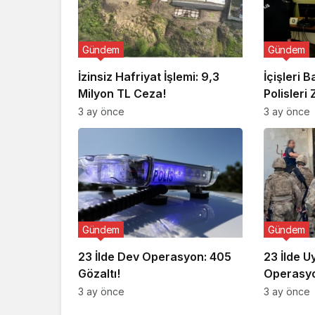
Gündem
Gündem
İzinsiz Hafriyat İşlemi: 9,3
İçişleri 
Milyon TL Ceza!
Polisleri 
3 ay önce
3 ay önce
Gündem
Gündem
23 İlde Dev Operasyon: 405
23 İlde 
Gözaltı!
Operasyo
3 ay önce
3 ay önce