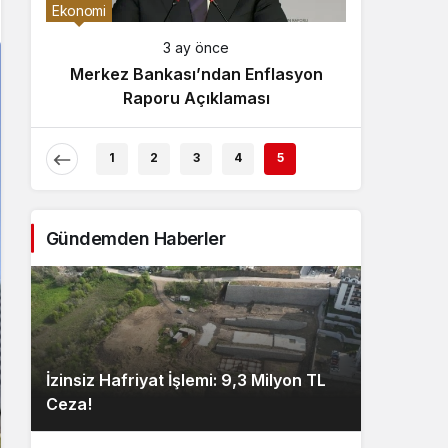
Gece Modu
Ekonomi
Gece modunu seçin.
3 ay önce
Merkez Bankası’ndan Enflasyon
Sistem Modu
Raporu Açıklaması
Sistem modunu seçin.
1
2
3
4
5
Gündemden Haberler
İzinsiz Hafriyat İşlemi: 9,3 Milyon TL
Ceza!