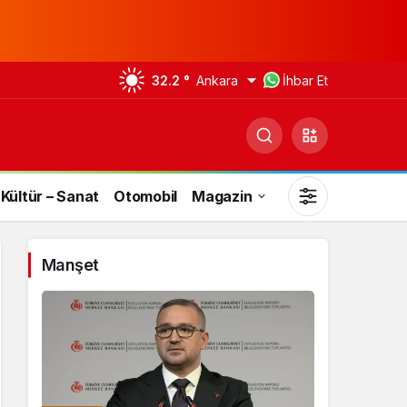
32.2 °
Ankara
İhbar Et
Kültür – Sanat
Otomobil
Magazin
Manşet
Gündüz Modu
Gündüz modunu seçin.