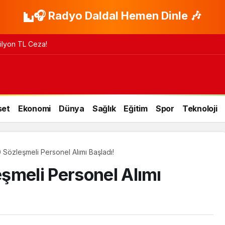
🎧 Radyo Daldal Hemen Dinle 🎶
 Milyon TL Ceza!
set
Ekonomi
Dünya
Sağlık
Eğitim
Spor
Teknoloji
 Sözleşmeli Personel Alımı Başladı!
şmeli Personel Alımı