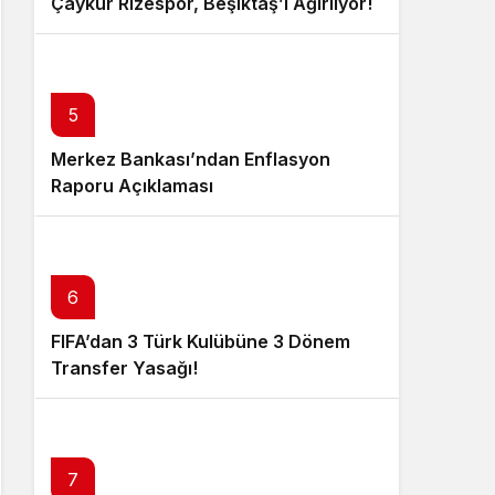
Çaykur Rizespor, Beşiktaş’ı Ağırlıyor!
5
Merkez Bankası’ndan Enflasyon
Raporu Açıklaması
6
FIFA’dan 3 Türk Kulübüne 3 Dönem
Transfer Yasağı!
7