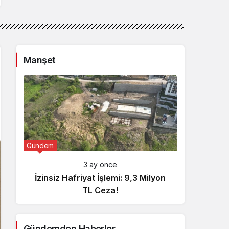
Manşet
Gündem
Günde
3 ay önce
İzinsiz Hafriyat İşlemi: 9,3 Milyon
İçişl
TL Ceza!
Gündemden Haberler