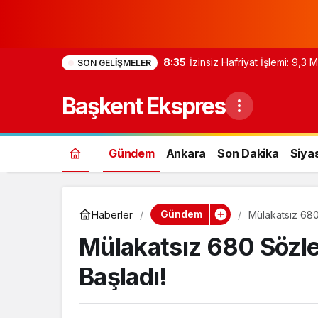
8:35
İzinsiz Hafriyat İşlemi: 9,3
SON GELIŞMELER
Başkent Ekspres
Gündem
Ankara
Son Dakika
Siya
Gündem
Haberler
Mülakatsız 680
Mülakatsız 680 Sözle
Başladı!