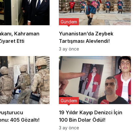
Gündem
Bakanı, Kahraman
Yunanistan’da Zeybek
Ziyaret Etti
Tartışması Alevlendi!
3 ay önce
Gündem
Uyuşturucu
19 Yıldır Kayıp Denizci İçin
nu: 405 Gözaltı!
100 Bin Dolar Ödül!
3 ay önce