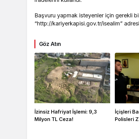
Başvuru yapmak isteyenler için gerekli bil
“http://kariyerkapisi.gov.tr/isealim” adres
Göz Atın
İzinsiz Hafriyat İşlemi: 9,3
İçişleri 
Milyon TL Ceza!
Polisleri Z