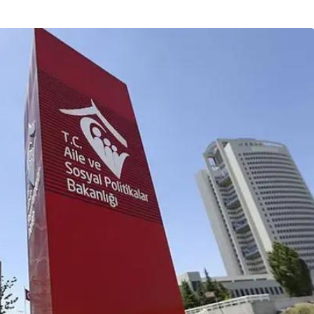
Son Dakika
nce
3 ay önce
bek Tartışması
Çaykur Rizespor, Beşiktaş’ı
di!
Ağırlıyor!