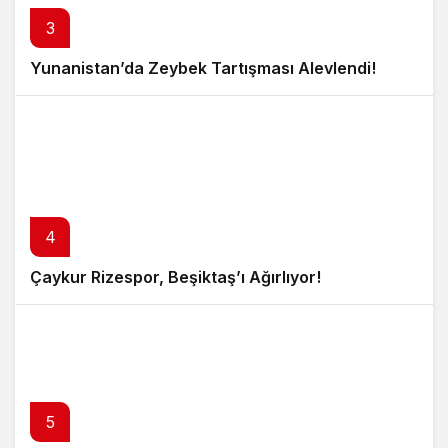
3
Yunanistan’da Zeybek Tartışması Alevlendi!
4
Çaykur Rizespor, Beşiktaş’ı Ağırlıyor!
5