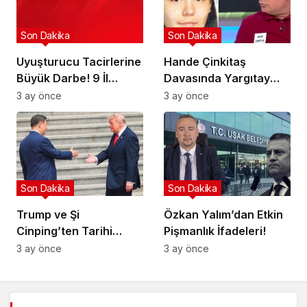
Son Dakika
Son Dakika
Uyuşturucu Tacirlerine
Hande Çinkitaş
Büyük Darbe! 9 İl
Davasında Yargıtay
Hedefte!
Kararı!
3 ay önce
3 ay önce
Son Dakika
Son Dakika
Trump ve Şi
Özkan Yalım’dan Etkin
Cinping’ten Tarihi
Pişmanlık İfadeleri!
Ortaklık Mesajı
3 ay önce
3 ay önce