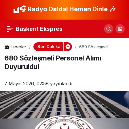
Hürmüz Boğazı’nda
🎧 Radyo Daldal Hemen Dinle 🎶
Paylaş
Yeni Gelişmeler:
Başkent Ekspres
İran’dan Çağrı!
Son Dakika
Haberler
680 Sözleşmeli
Personel Alımı
680 Sözleşmeli Personel Alımı
Duyuruldu!
Duyuruldu!
7 Mayıs 2026, 02:58
yayınlandı