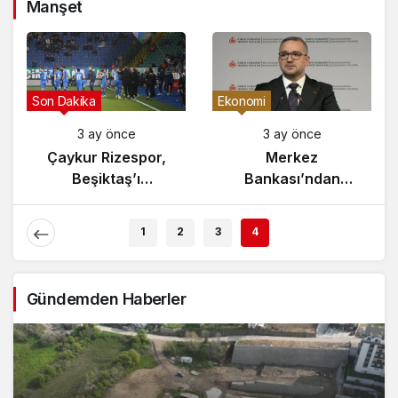
Manşet
Son Dakika
Ekonomi
3 ay önce
3 ay önce
Çaykur Rizespor,
Merkez
Beşiktaş’ı
Bankası’ndan
Ağırlıyor!
Enflasyon Raporu
Açıklaması
1
2
3
4
Gündemden Haberler