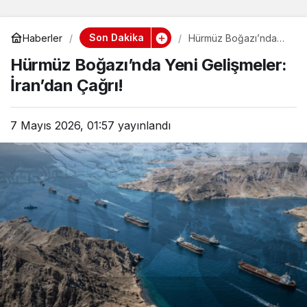
Son Dakika
Haberler
Hürmüz Boğazı’nda
Yeni Gelişmeler:
Hürmüz Boğazı’nda Yeni Gelişmeler:
İran’dan Çağrı!
İran’dan Çağrı!
7 Mayıs 2026, 01:57
yayınlandı