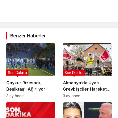
Benzer Haberler
Son Dakika
Son Dakika
Çaykur Rizespor,
Almanya’da Uyarı
Beşiktaş’ı Ağırlıyor!
Grevi: İşçiler Harekete
Geçti!
3 ay önce
3 ay önce