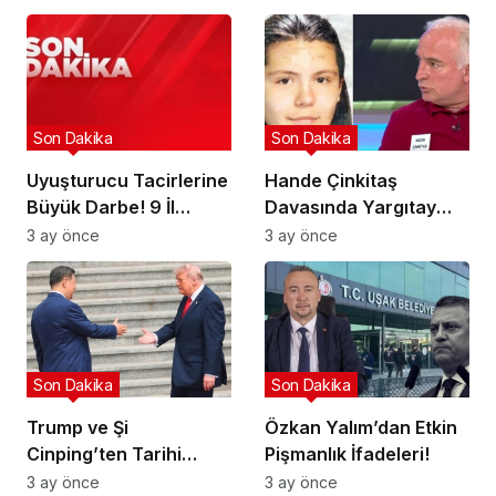
Son Dakika
Son Dakika
Uyuşturucu Tacirlerine
Hande Çinkitaş
Büyük Darbe! 9 İl
Davasında Yargıtay
Hedefte!
Kararı!
3 ay önce
3 ay önce
Son Dakika
Son Dakika
Trump ve Şi
Özkan Yalım’dan Etkin
Cinping’ten Tarihi
Pişmanlık İfadeleri!
Ortaklık Mesajı
3 ay önce
3 ay önce