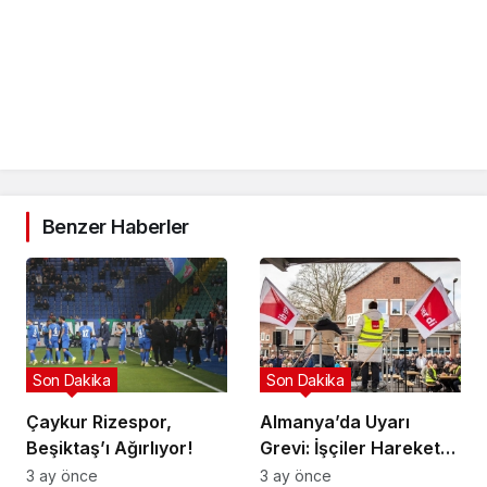
Benzer Haberler
Son Dakika
Son Dakika
Çaykur Rizespor,
Almanya’da Uyarı
Beşiktaş’ı Ağırlıyor!
Grevi: İşçiler Harekete
Geçti!
3 ay önce
3 ay önce