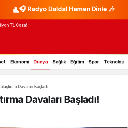
🎧 Radyo Daldal Hemen Dinle 🎶
 Milyon TL Ceza!
set
Ekonomi
Dünya
Sağlık
Eğitim
Spor
Teknoloji
laştırma Davaları Başladı!
ırma Davaları Başladı!