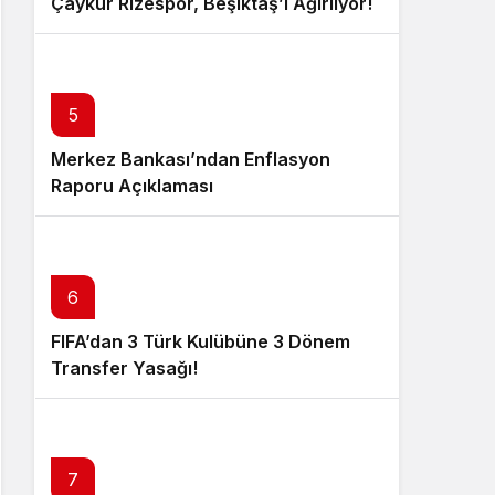
Çaykur Rizespor, Beşiktaş’ı Ağırlıyor!
5
Merkez Bankası’ndan Enflasyon
Raporu Açıklaması
6
FIFA’dan 3 Türk Kulübüne 3 Dönem
Transfer Yasağı!
7