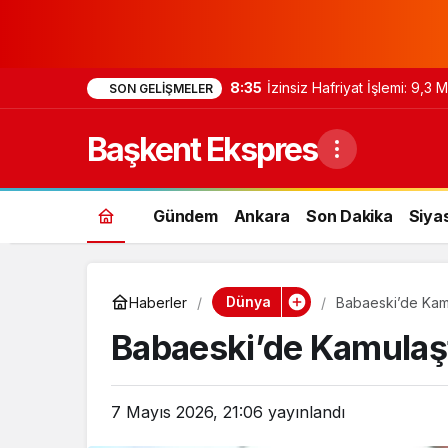
8:35
İzinsiz Hafriyat İşlemi: 9,3
SON GELIŞMELER
Başkent Ekspres
Gündem
Ankara
Son Dakika
Siya
Dünya
Haberler
Babaeski’de Kamu
Babaeski’de Kamulaşt
7 Mayıs 2026, 21:06
yayınlandı