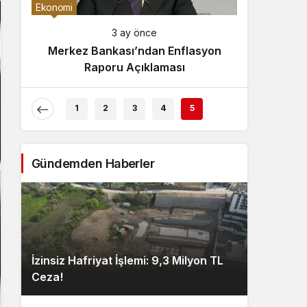
Gece Modu
Ekonomi
Gece modunu seçin.
3 ay önce
Merkez Bankası’ndan Enflasyon
Sistem Modu
Raporu Açıklaması
Sistem modunu seçin.
1
2
3
4
5
Gündemden Haberler
İzinsiz Hafriyat İşlemi: 9,3 Milyon TL
Ceza!