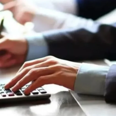
Son Dakika
nce
3 ay önce
bek Tartışması
Çaykur Rizespor, Beşiktaş’ı
di!
Ağırlıyor!