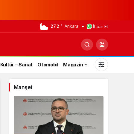
27.2 °
Ankara
İhbar Et
Kültür – Sanat
Otomobil
Magazin
Manşet
Gündüz Modu
Gündüz modunu seçin.