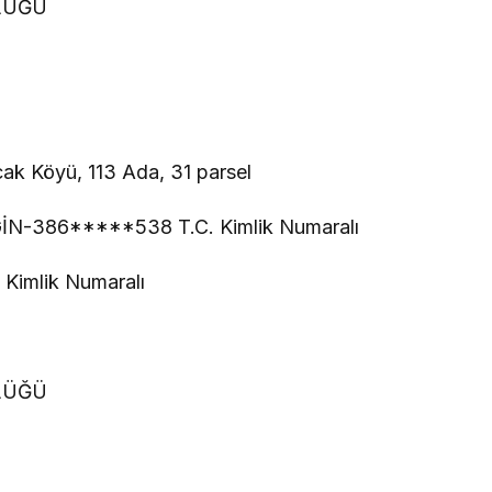
LÜĞÜ
Nacak Köyü, 113 Ada, 31 parsel
GİN-386*****538 T.C. Kimlik Numaralı
imlik Numaralı
LÜĞÜ