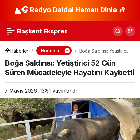
Özgür Özel: Savunma
🎧 Radyo Daldal Hemen Dinle 🎶
Paylaş
Projeleri 20 Yıldır
Başkent Ekspres
Gecikiyor
Gündem
Haberler
Boğa Saldırısı: Yetiştirici
52 Gün Süren
Boğa Saldırısı: Yetiştirici 52 Gün
Mücadeleyle Hayatını
Kaybetti
Süren Mücadeleyle Hayatını Kaybetti
7 Mayıs 2026, 13:51
yayınlandı