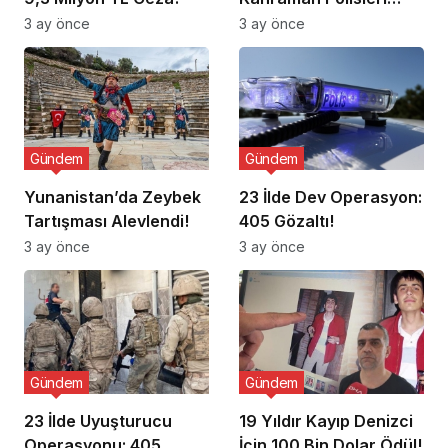
Ziyaret Etti
3 ay önce
3 ay önce
Gündem
Gündem
Yunanistan’da Zeybek
23 İlde Dev Operasyon:
Tartışması Alevlendi!
405 Gözaltı!
3 ay önce
3 ay önce
Gündem
Gündem
23 İlde Uyuşturucu
19 Yıldır Kayıp Denizci
Operasyonu: 405
İçin 100 Bin Dolar Ödül!