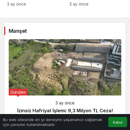
Gözaltı!
3 ay önce
3 ay önce
Manşet
Gündem
3 ay önce
İzinsiz Hafriyat İşlemi: 9,3 Milyon TL Ceza!
Bu web sitesinde en iyi deneyimi yaşamanızı sağlamak
Kabul
için çerezler kullanılmaktadır.