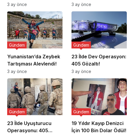
Ziyaret Etti
3 ay önce
3 ay önce
Gündem
Gündem
Yunanistan’da Zeybek
23 İlde Dev Operasyon:
Tartışması Alevlendi!
405 Gözaltı!
3 ay önce
3 ay önce
Gündem
Gündem
23 İlde Uyuşturucu
19 Yıldır Kayıp Denizci
Operasyonu: 405
İçin 100 Bin Dolar Ödül!