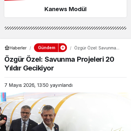
Kanews Modül
Gündem
Haberler
Özgür Özel: Savunma
Projeleri 20 Yıldır
Özgür Özel: Savunma Projeleri 20
Gecikiyor
Yıldır Gecikiyor
7 Mayıs 2026, 13:50
yayınlandı