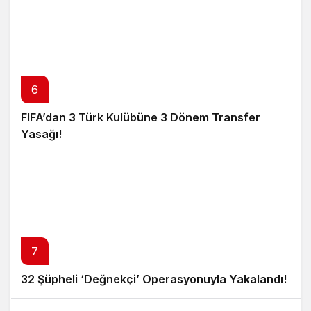
6
FIFA’dan 3 Türk Kulübüne 3 Dönem Transfer
Yasağı!
7
32 Şüpheli ‘Değnekçi’ Operasyonuyla Yakalandı!