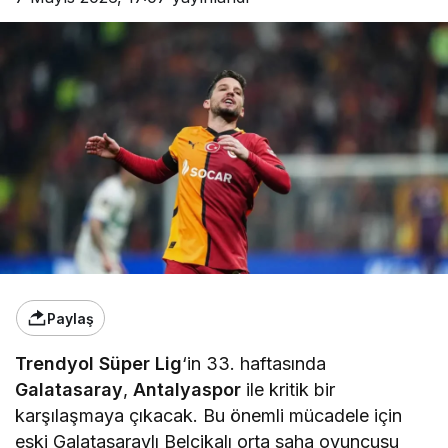
Paylaş
Trendyol Süper Lig
‘in 33. haftasında
Galatasaray
,
Antalyaspor
ile kritik bir
karşılaşmaya çıkacak. Bu önemli mücadele için
eski Galatasaraylı Belçikalı orta saha oyuncusu