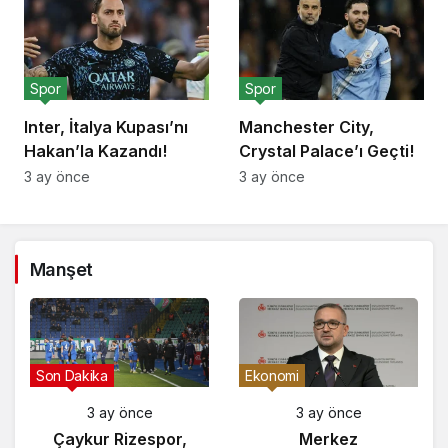
Spor
Spor
Inter, İtalya Kupası’nı
Manchester City,
Hakan’la Kazandı!
Crystal Palace’ı Geçti!
3 ay önce
3 ay önce
Manşet
Gündem
Son Dakika
3 ay önce
3 ay önce
Yunanistan’da
Çaykur Rizespor,