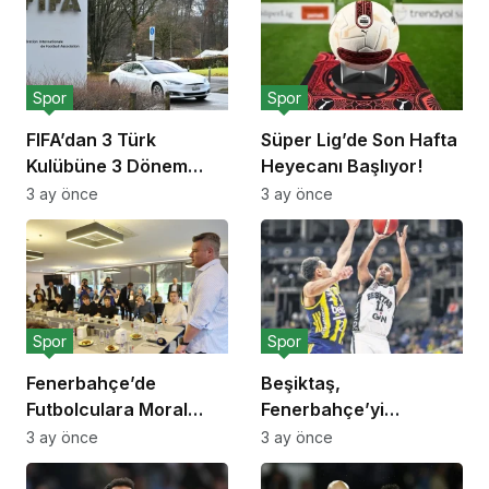
Spor
Spor
FIFA’dan 3 Türk
Süper Lig’de Son Hafta
Kulübüne 3 Dönem
Heyecanı Başlıyor!
Transfer Yasağı!
3 ay önce
3 ay önce
Spor
Spor
Fenerbahçe’de
Beşiktaş,
Futbolculara Moral
Fenerbahçe’yi
Yemeği!
Deplasmanda Yendi!
3 ay önce
3 ay önce