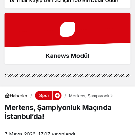
19 Yıldır Kayıp Denizci İçin 100 Bin Dolar Ödül!
Kanews Modül
Spor
Haberler
Mertens, Şampiyonluk
Maçında İstanbul’da!
Mertens, Şampiyonluk Maçında
İstanbul’da!
7 Mayıs 2026, 17:07
yayınlandı