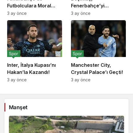
Futbolculara Moral
Fenerbahçe’yi
Yemeği!
Deplasmanda Yendi!
3 ay önce
3 ay önce
Spor
Spor
Inter, İtalya Kupası’nı
Manchester City,
Hakan’la Kazandı!
Crystal Palace’ı Geçti!
3 ay önce
3 ay önce
Manşet