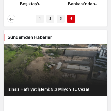
Zeybek Tartışması
Beşiktaş’ı
Alevlendi!
Ağırlıyor!
1
2
3
4
Gündemden Haberler
İzinsiz Hafriyat İşlemi: 9,3 Milyon TL Ceza!