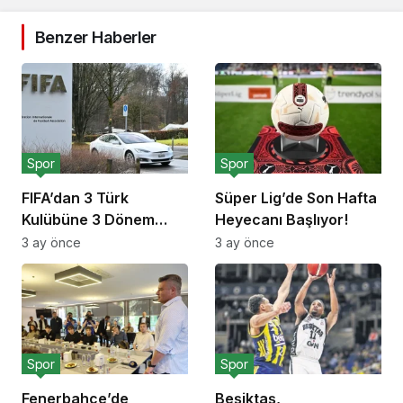
Benzer Haberler
Spor
Spor
FIFA’dan 3 Türk
Süper Lig’de Son Hafta
Kulübüne 3 Dönem
Heyecanı Başlıyor!
Transfer Yasağı!
3 ay önce
3 ay önce
Spor
Spor
Fenerbahçe’de
Beşiktaş,