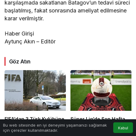
karşılaşmada sakatlanan Batagov’un tedavi süreci
başlatılmış, fakat sonrasında ameliyat edilmesine
karar verilmiştir.
Haber Girişi
Aytunç Akın – Editör
Göz Atın
FIFA’dan 3 Türk Kulübüne
Süper Lig’de Son Hafta
Bu web sitesinde en iyi deneyimi yaşamanızı sağlamak
3 Dönem Transfer
Heyecanı Başlıyor!
Kabul
için çerezler kullanılmaktadır.
Yasağı!