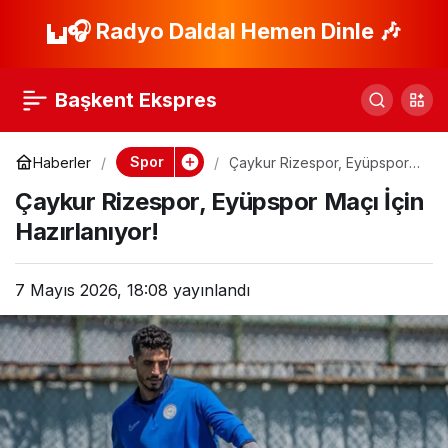
Batagov Ameliyat
🎧 Radyo Daldal Hemen Dinle 🎶
Paylaş
Oldu, Rehabilitasyon
Başkent Ekspres
Başlıyor!
Spor
Haberler
Çaykur Rizespor, Eyüpspor
Maçı İçin Hazırlanıyor!
Çaykur Rizespor, Eyüpspor Maçı İçin
Hazırlanıyor!
7 Mayıs 2026, 18:08
yayınlandı