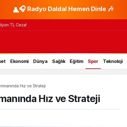
🎧 Radyo Daldal Hemen Dinle 🎶
 Milyon TL Ceza!
set
Ekonomi
Dünya
Sağlık
Eğitim
Spor
Teknoloji
enmanında Hız ve Strateji
manında Hız ve Strateji