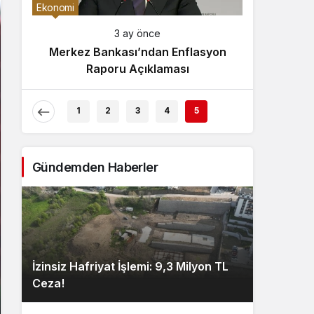
Gece Modu
Ekonomi
Gece modunu seçin.
3 ay önce
Merkez Bankası’ndan Enflasyon
Sistem Modu
Raporu Açıklaması
Sistem modunu seçin.
1
2
3
4
5
Gündemden Haberler
İzinsiz Hafriyat İşlemi: 9,3 Milyon TL
Ceza!