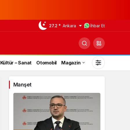
27.2 °
Ankara
İhbar Et
Kültür – Sanat
Otomobil
Magazin
Manşet
Gündüz Modu
Gündüz modunu seçin.