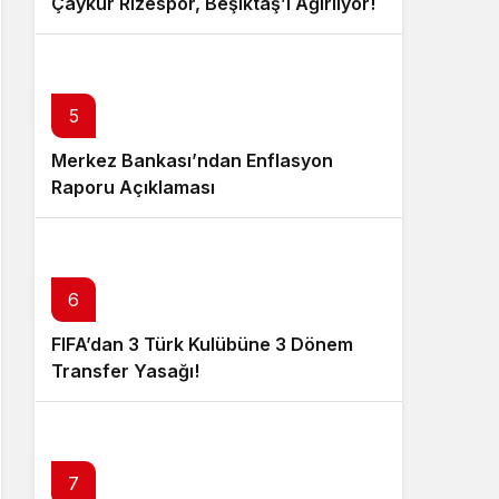
Çaykur Rizespor, Beşiktaş’ı Ağırlıyor!
5
Merkez Bankası’ndan Enflasyon
Raporu Açıklaması
6
FIFA’dan 3 Türk Kulübüne 3 Dönem
Transfer Yasağı!
7