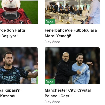
Spor
g’de Son Hafta
Fenerbahçe’de Futbolculara
 Başlıyor!
Moral Yemeği!
3 ay önce
Spor
lya Kupası’nı
Manchester City, Crystal
 Kazandı!
Palace’ı Geçti!
3 ay önce