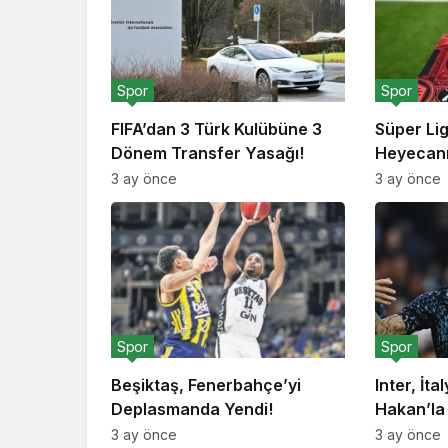
Spor
Spor
FIFA’dan 3 Türk Kulübüne 3
Süper Li
Dönem Transfer Yasağı!
Heyecanı
3 ay önce
3 ay önce
Spor
Spor
Beşiktaş, Fenerbahçe’yi
Inter, İta
Deplasmanda Yendi!
Hakan’la
3 ay önce
3 ay önce