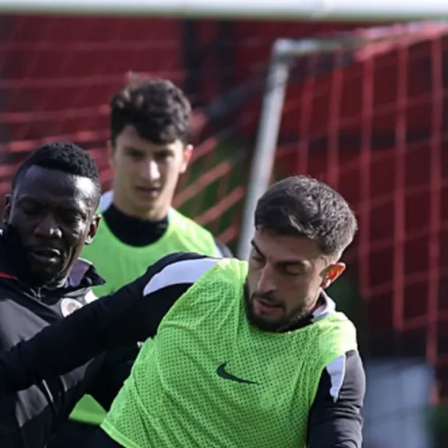
Son Dakika
nce
3 ay önce
bek Tartışması
Çaykur Rizespor, Beşiktaş’ı
di!
Ağırlıyor!