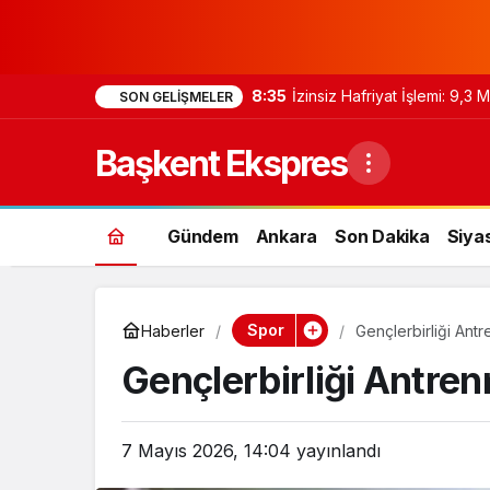
8:35
İzinsiz Hafriyat İşlemi: 9,3
SON GELIŞMELER
Başkent Ekspres
Gündem
Ankara
Son Dakika
Siya
Spor
Haberler
Gençlerbirliği Antr
Gençlerbirliği Antren
7 Mayıs 2026, 14:04
yayınlandı