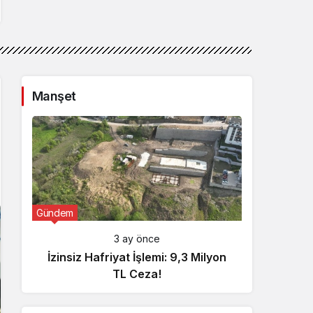
Manşet
Gündem
Günde
3 ay önce
İzinsiz Hafriyat İşlemi: 9,3 Milyon
İçişl
TL Ceza!