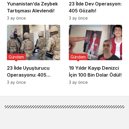
Yunanistan’da Zeybek
23 İlde Dev Operasyon:
Tartışması Alevlendi!
405 Gözaltı!
3 ay önce
3 ay önce
Gündem
Gündem
23 İlde Uyuşturucu
19 Yıldır Kayıp Denizci
Operasyonu: 405
İçin 100 Bin Dolar Ödül!
Gözaltı!
3 ay önce
3 ay önce