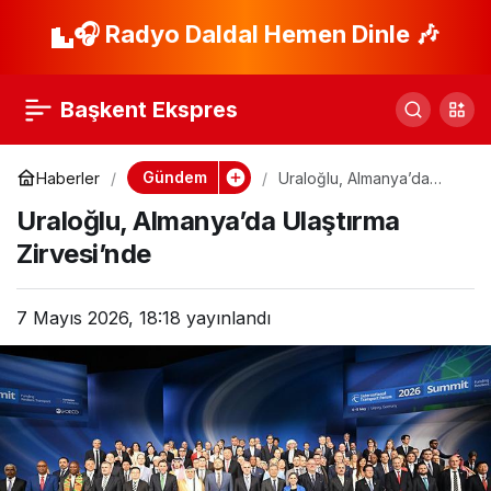
Kızının Avukatlık
🎧 Radyo Daldal Hemen Dinle 🎶
Paylaş
Töreni Duygulandırdı!
Başkent Ekspres
Gündem
Haberler
Uraloğlu, Almanya’da
Ulaştırma Zirvesi’nde
Uraloğlu, Almanya’da Ulaştırma
Zirvesi’nde
7 Mayıs 2026, 18:18
yayınlandı