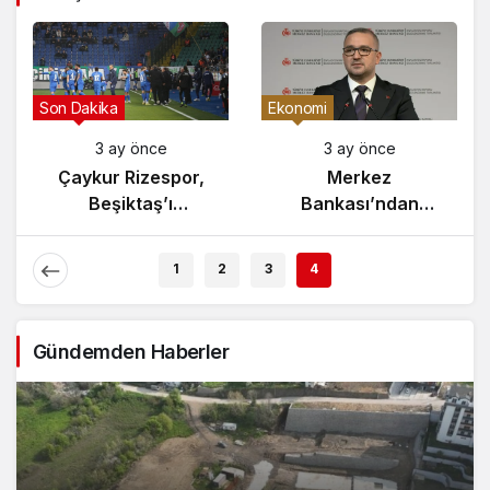
Son Dakika
Ekonomi
3 ay önce
3 ay önce
Çaykur Rizespor,
Merkez
Beşiktaş’ı
Bankası’ndan
Ağırlıyor!
Enflasyon Raporu
Açıklaması
1
2
3
4
Gündemden Haberler