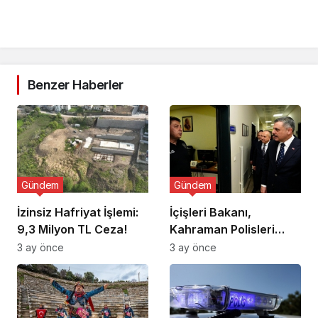
Benzer Haberler
Gündem
Gündem
İzinsiz Hafriyat İşlemi:
İçişleri Bakanı,
9,3 Milyon TL Ceza!
Kahraman Polisleri
Ziyaret Etti
3 ay önce
3 ay önce