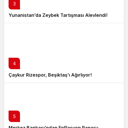
3
Yunanistan’da Zeybek Tartışması Alevlendi!
4
Çaykur Rizespor, Beşiktaş’ı Ağırlıyor!
5
Merkez Bankası’ndan Enflasyon Raporu