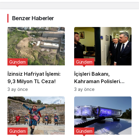
Benzer Haberler
Gündem
Gündem
İzinsiz Hafriyat İşlemi:
İçişleri Bakanı,
9,3 Milyon TL Ceza!
Kahraman Polisleri
Ziyaret Etti
3 ay önce
3 ay önce
Gündem
Gündem