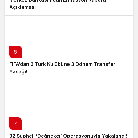
Açıklaması
6
FIFA’dan 3 Türk Kulübüne 3 Dönem Transfer
Yasağı!
7
32 Şüpheli ‘Değnekçi’ Operasyonuyla Yakalandı!