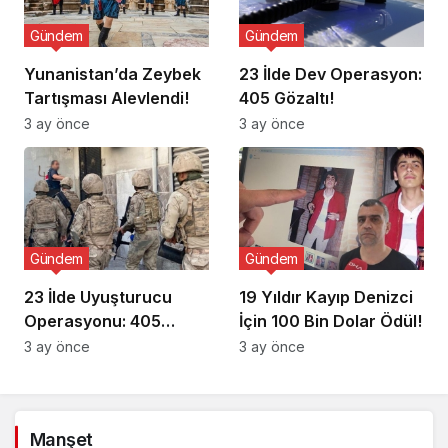
Gündem
Gündem
Yunanistan’da Zeybek
23 İlde Dev Operasyon:
Tartışması Alevlendi!
405 Gözaltı!
3 ay önce
3 ay önce
Gündem
Gündem
23 İlde Uyuşturucu
19 Yıldır Kayıp Denizci
Operasyonu: 405
İçin 100 Bin Dolar Ödül!
Gözaltı!
3 ay önce
3 ay önce
Manşet