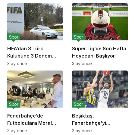
Spor
Spor
FIFA’dan 3 Türk
Süper Lig’de Son Hafta
Kulübüne 3 Dönem
Heyecanı Başlıyor!
Transfer Yasağı!
3 ay önce
3 ay önce
Spor
Spor
Fenerbahçe’de
Beşiktaş,
Futbolculara Moral
Fenerbahçe’yi
Yemeği!
Deplasmanda Yendi!
3 ay önce
3 ay önce