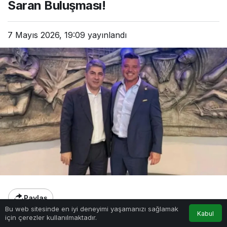
Saran Buluşması!
7 Mayıs 2026, 19:09
yayınlandı
Paylaş
Bu web sitesinde en iyi deneyimi yaşamanızı sağlamak
Kabul
için çerezler kullanılmaktadır.
Fenerbahçe başkanlık yarışı için adaylığını koyan