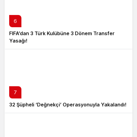
6
FIFA’dan 3 Türk Kulübüne 3 Dönem Transfer
Yasağı!
7
32 Şüpheli ‘Değnekçi’ Operasyonuyla Yakalandı!