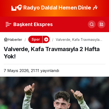
Fenerbahçe’de
🎧 Radyo Daldal Hemen Dinle 🎶
Paylaş
Kongre Öncesi Safi-
Başkent Ekspres
Saran Buluşması!
Spor
Haberler
Valverde, Kafa Travmasıyla 2
Hafta Yok!
Valverde, Kafa Travmasıyla 2 Hafta
Yok!
7 Mayıs 2026, 21:11
yayınlandı