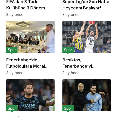
FIFA’dan 3 Türk
Süper Lig’de Son Hafta
Kulübüne 3 Dönem
Heyecanı Başlıyor!
Transfer Yasağı!
3 ay önce
3 ay önce
Spor
Spor
Fenerbahçe’de
Beşiktaş,
Futbolculara Moral
Fenerbahçe’yi
Yemeği!
Deplasmanda Yendi!
3 ay önce
3 ay önce
Spor
Spor