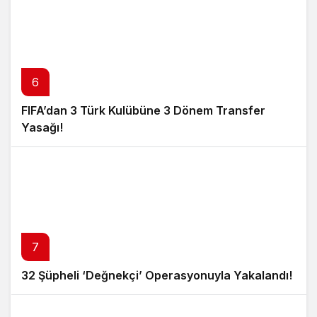
6
FIFA’dan 3 Türk Kulübüne 3 Dönem Transfer
Yasağı!
7
32 Şüpheli ‘Değnekçi’ Operasyonuyla Yakalandı!