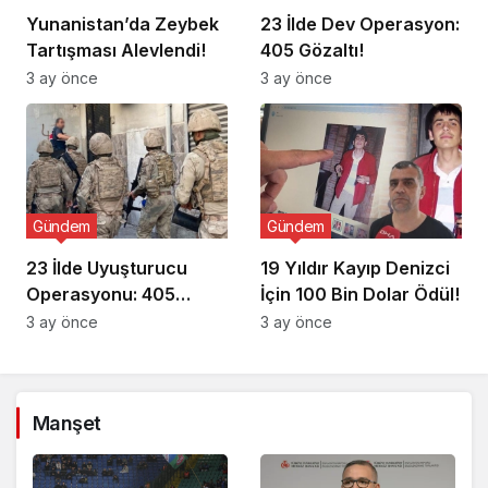
Yunanistan’da Zeybek
23 İlde Dev Operasyon:
Tartışması Alevlendi!
405 Gözaltı!
3 ay önce
3 ay önce
Gündem
Gündem
23 İlde Uyuşturucu
19 Yıldır Kayıp Denizci
Operasyonu: 405
İçin 100 Bin Dolar Ödül!
Gözaltı!
3 ay önce
3 ay önce
Manşet