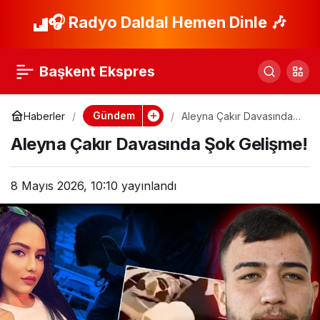
Uygun’un Cezası 15
🎧 Radyo Daldal Hemen Dinle 🎶
Paylaş
Yıla Kadar Çıkabilir!
Başkent Ekspres
Gündem
Haberler
Aleyna Çakır Davasında
Şok Gelişme!
Aleyna Çakır Davasında Şok Gelişme!
8 Mayıs 2026, 10:10
yayınlandı