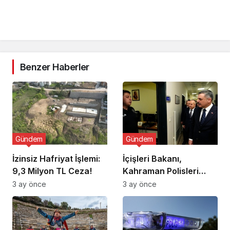
Benzer Haberler
Gündem
Gündem
İzinsiz Hafriyat İşlemi:
İçişleri Bakanı,
9,3 Milyon TL Ceza!
Kahraman Polisleri
Ziyaret Etti
3 ay önce
3 ay önce