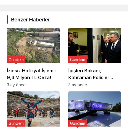
Benzer Haberler
Gündem
Gündem
İzinsiz Hafriyat İşlemi:
İçişleri Bakanı,
9,3 Milyon TL Ceza!
Kahraman Polisleri
Ziyaret Etti
3 ay önce
3 ay önce
Gündem
Gündem