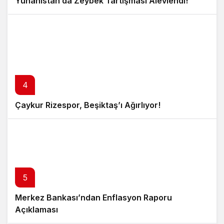
Yunanistan’da Zeybek Tartışması Alevlendi!
4
Çaykur Rizespor, Beşiktaş’ı Ağırlıyor!
5
Merkez Bankası’ndan Enflasyon Raporu
Açıklaması