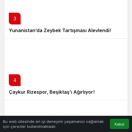
3
Yunanistan’da Zeybek Tartışması Alevlendi!
4
Çaykur Rizespor, Beşiktaş’ı Ağırlıyor!
Bu web sitesinde en iyi deneyimi yaşamanızı sağlamak
Kabul
için çerezler kullanılmaktadır.