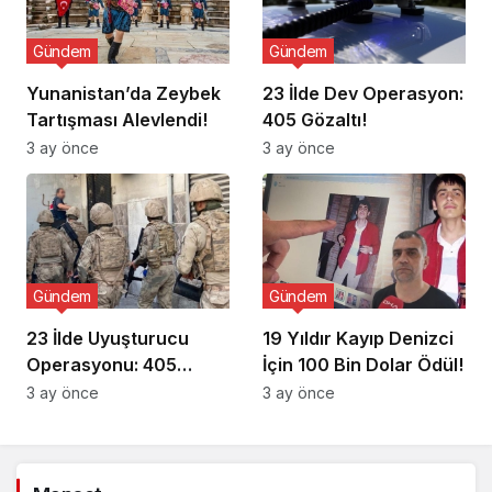
Gündem
Gündem
Yunanistan’da Zeybek
23 İlde Dev Operasyon:
Tartışması Alevlendi!
405 Gözaltı!
3 ay önce
3 ay önce
Gündem
Gündem
23 İlde Uyuşturucu
19 Yıldır Kayıp Denizci
Operasyonu: 405
İçin 100 Bin Dolar Ödül!
Gözaltı!
3 ay önce
3 ay önce