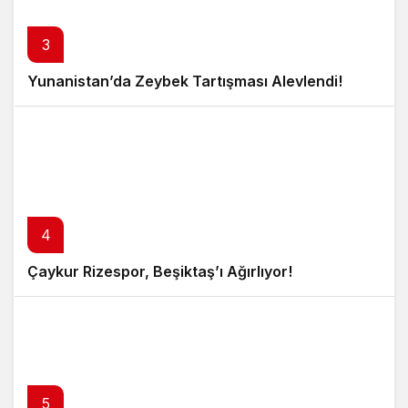
3
Yunanistan’da Zeybek Tartışması Alevlendi!
4
Çaykur Rizespor, Beşiktaş’ı Ağırlıyor!
5