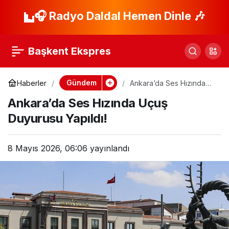
Trump: İran, Anlaşma
🎧 Radyo Daldal Hemen Dinle 🎶
Paylaş
İmzalamazsa Belaya
Başkent Ekspres
Girecek!
Gündem
Haberler
Ankara’da Ses Hızında
Uçuş Duyurusu Yapıldı!
Ankara’da Ses Hızında Uçuş
Duyurusu Yapıldı!
8 Mayıs 2026, 06:06
yayınlandı