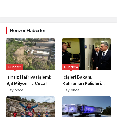
Benzer Haberler
Gündem
Gündem
İzinsiz Hafriyat İşlemi:
İçişleri Bakanı,
9,3 Milyon TL Ceza!
Kahraman Polisleri
Ziyaret Etti
3 ay önce
3 ay önce