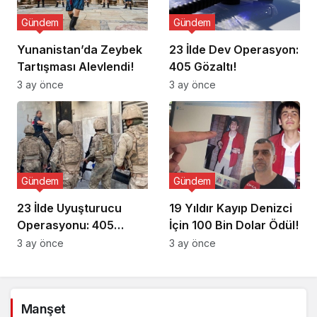
Gündem
Gündem
Yunanistan’da Zeybek
23 İlde Dev Operasyon:
Tartışması Alevlendi!
405 Gözaltı!
3 ay önce
3 ay önce
Gündem
Gündem
23 İlde Uyuşturucu
19 Yıldır Kayıp Denizci
Operasyonu: 405
İçin 100 Bin Dolar Ödül!
Gözaltı!
3 ay önce
3 ay önce
Manşet