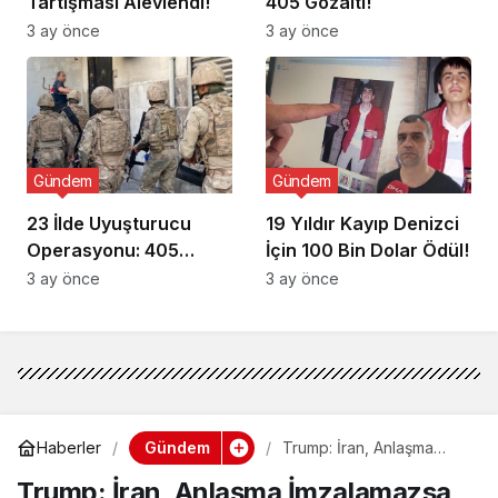
Tartışması Alevlendi!
405 Gözaltı!
3 ay önce
3 ay önce
Gündem
Gündem
23 İlde Uyuşturucu
19 Yıldır Kayıp Denizci
Operasyonu: 405
İçin 100 Bin Dolar Ödül!
Gözaltı!
3 ay önce
3 ay önce
Gündem
Haberler
Trump: İran, Anlaşma
İmzalamazsa Belaya
Trump: İran, Anlaşma İmzalamazsa
Girecek!