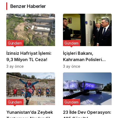
Benzer Haberler
Gündem
Gündem
İzinsiz Hafriyat İşlemi:
İçişleri Bakanı,
9,3 Milyon TL Ceza!
Kahraman Polisleri
Ziyaret Etti
3 ay önce
3 ay önce
Gündem
Gündem
Yunanistan’da Zeybek
23 İlde Dev Operasyon: