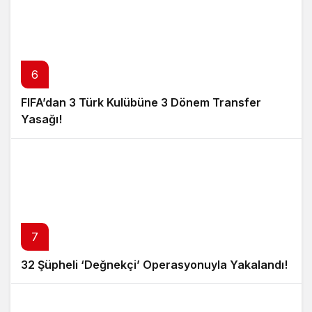
6
FIFA’dan 3 Türk Kulübüne 3 Dönem Transfer
Yasağı!
7
32 Şüpheli ‘Değnekçi’ Operasyonuyla Yakalandı!