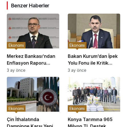
Benzer Haberler
Ekonomi
Ekonomi
Merkez Bankası’ndan
Bakan Kurum’dan İpek
Enflasyon Raporu
Yolu Fonu ile Kritik
Açıklaması
Görüşme
3 ay önce
3 ay önce
Ekonomi
Ekonomi
Çin İthalatında
Konya Tarımına 965
Dampinge Karşı Yeni
Milyon TL Destek