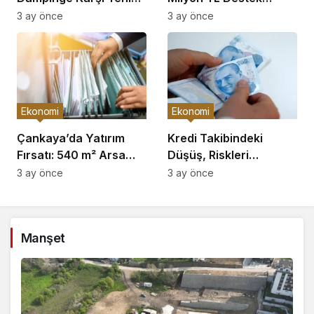
Önlemler!
Açıklaması
3 ay önce
3 ay önce
Ekonomi
Ekonomi
Çankaya’da Yatırım
Kredi Takibindeki
Fırsatı: 540 m² Arsa
Düşüş, Riskleri
Satışı
Artırıyor!
3 ay önce
3 ay önce
Manşet