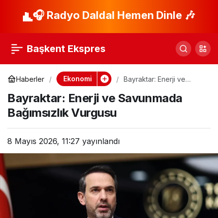
Yarım Milyon İklim
🎧 Radyo Daldal Hemen Dinle 🎶
Paylaş
Dirençli Konut Projesi
Başkent Ekspres
Başladı!
Ekonomi
Haberler
Bayraktar: Enerji ve
Savunmada Bağımsızlık
Bayraktar: Enerji ve Savunmada
Vurgusu
Bağımsızlık Vurgusu
8 Mayıs 2026, 11:27
yayınlandı