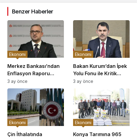
Benzer Haberler
Ekonomi
Ekonomi
Merkez Bankası’ndan
Bakan Kurum’dan İpek
Enflasyon Raporu
Yolu Fonu ile Kritik
Açıklaması
Görüşme
3 ay önce
3 ay önce
Ekonomi
Ekonomi
Çin İthalatında
Konya Tarımına 965