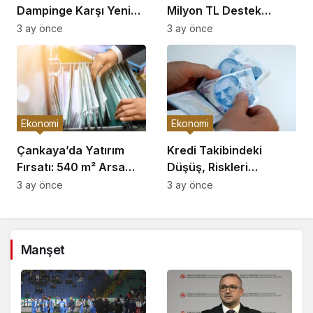
Dampinge Karşı Yeni
Milyon TL Destek
Önlemler!
Açıklaması
3 ay önce
3 ay önce
Ekonomi
Ekonomi
Çankaya’da Yatırım
Kredi Takibindeki
Fırsatı: 540 m² Arsa
Düşüş, Riskleri
Satışı
Artırıyor!
3 ay önce
3 ay önce
Manşet