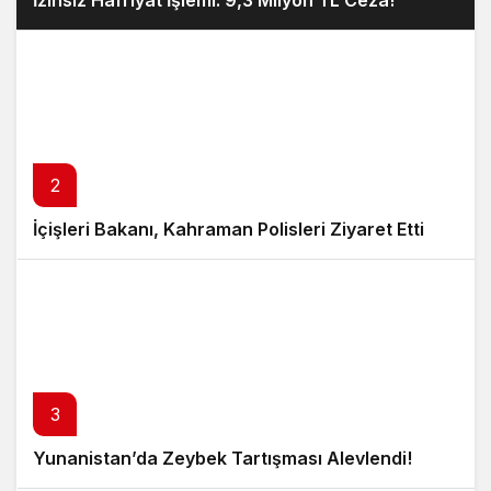
İzinsiz Hafriyat İşlemi: 9,3 Milyon TL Ceza!
2
İçişleri Bakanı, Kahraman Polisleri Ziyaret Etti
3
Yunanistan’da Zeybek Tartışması Alevlendi!