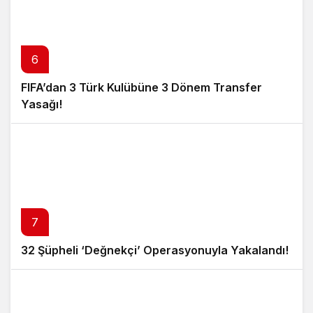
6
FIFA’dan 3 Türk Kulübüne 3 Dönem Transfer
Yasağı!
7
32 Şüpheli ‘Değnekçi’ Operasyonuyla Yakalandı!