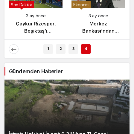
Gündem
Son Dakika
3 ay önce
3 ay önce
Yunanistan’da
Çaykur Rizespor,
Zeybek Tartışması
Beşiktaş’ı
Alevlendi!
Ağırlıyor!
1
2
3
4
Gündemden Haberler