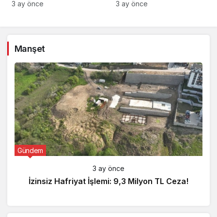
Gözaltı!
3 ay önce
3 ay önce
Manşet
Gündem
3 ay önce
İzinsiz Hafriyat İşlemi: 9,3 Milyon TL Ceza!