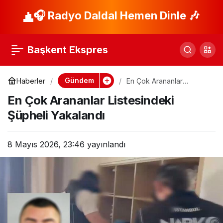
Hakkari’de Yangın:
🎧 Radyo Daldal Hemen Dinle 🎶
Paylaş
Aile Panik İçinde
Başkent Ekspres
Kurtuldu!
Gündem
Haberler
En Çok Arananlar
Listesindeki Şüpheli
En Çok Arananlar Listesindeki
Yakalandı
Şüpheli Yakalandı
8 Mayıs 2026, 23:46
yayınlandı