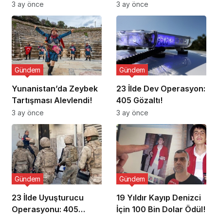
Ziyaret Etti
3 ay önce
3 ay önce
Gündem
Gündem
Yunanistan’da Zeybek
23 İlde Dev Operasyon:
Tartışması Alevlendi!
405 Gözaltı!
3 ay önce
3 ay önce
Gündem
Gündem
23 İlde Uyuşturucu
19 Yıldır Kayıp Denizci
Operasyonu: 405
İçin 100 Bin Dolar Ödül!