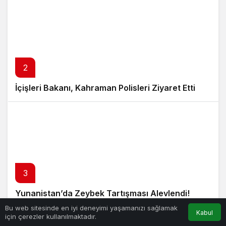
2
İçişleri Bakanı, Kahraman Polisleri Ziyaret Etti
3
Yunanistan’da Zeybek Tartışması Alevlendi!
Bu web sitesinde en iyi deneyimi yaşamanızı sağlamak
Kabul
için çerezler kullanılmaktadır.