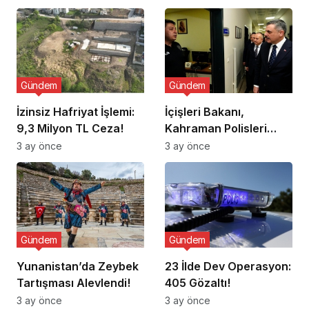
Gündem
Gündem
İzinsiz Hafriyat İşlemi:
İçişleri Bakanı,
9,3 Milyon TL Ceza!
Kahraman Polisleri
Ziyaret Etti
3 ay önce
3 ay önce
Gündem
Gündem
Yunanistan’da Zeybek
23 İlde Dev Operasyon:
Tartışması Alevlendi!
405 Gözaltı!
3 ay önce
3 ay önce