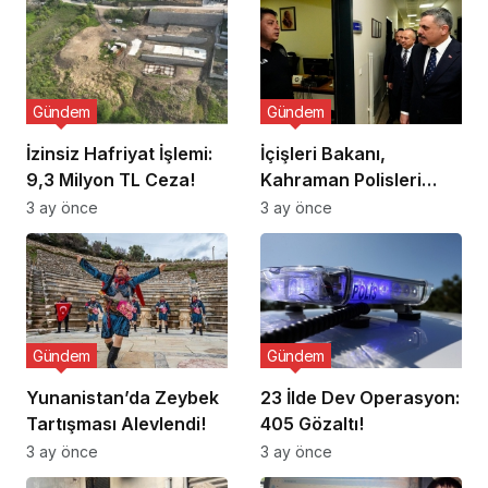
Gündem
Gündem
İzinsiz Hafriyat İşlemi:
İçişleri Bakanı,
9,3 Milyon TL Ceza!
Kahraman Polisleri
Ziyaret Etti
3 ay önce
3 ay önce
Gündem
Gündem
Yunanistan’da Zeybek
23 İlde Dev Operasyon:
Tartışması Alevlendi!
405 Gözaltı!
3 ay önce
3 ay önce