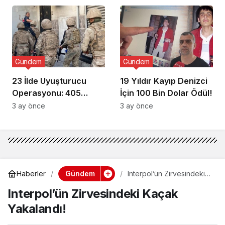
Gündem
Gündem
23 İlde Uyuşturucu
19 Yıldır Kayıp Denizci
Operasyonu: 405
İçin 100 Bin Dolar Ödül!
Gözaltı!
3 ay önce
3 ay önce
Gündem
Haberler
Interpol’ün Zirvesindeki
Kaçak Yakalandı!
Interpol’ün Zirvesindeki Kaçak
Yakalandı!