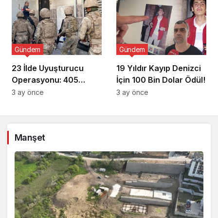
Gündem
Gündem
23 İlde Uyuşturucu
19 Yıldır Kayıp Denizci
Operasyonu: 405
İçin 100 Bin Dolar Ödül!
Gözaltı!
3 ay önce
3 ay önce
Manşet