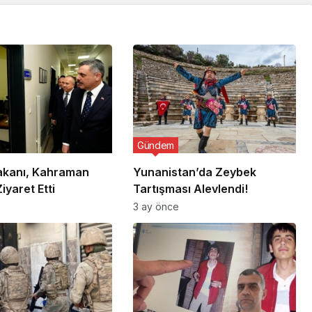
Gündem
Bakanı, Kahraman
Yunanistan’da Zeybek
Ziyaret Etti
Tartışması Alevlendi!
3 ay önce