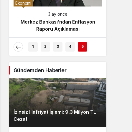
Gece Modu
Ekonomi
Gece modunu seçin.
3 ay önce
Merkez Bankası’ndan Enflasyon
Sistem Modu
Raporu Açıklaması
Sistem modunu seçin.
1
2
3
4
5
Gündemden Haberler
İzinsiz Hafriyat İşlemi: 9,3 Milyon TL
Ceza!