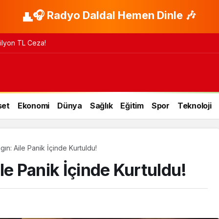
🎧 Radyo Daldal Hemen Dinle 🎶
 Milyon TL Ceza!
set
Ekonomi
Dünya
Sağlık
Eğitim
Spor
Teknoloji
ın: Aile Panik İçinde Kurtuldu!
le Panik İçinde Kurtuldu!