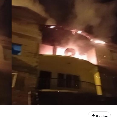
Son Dakika
nce
3 ay önce
bek Tartışması
Çaykur Rizespor, Beşiktaş’ı
di!
Ağırlıyor!
Paylaş