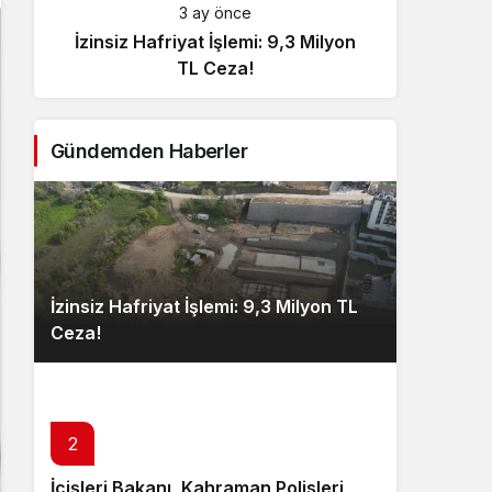
3 ay önce
İzinsiz Hafriyat İşlemi: 9,3 Milyon
İçişl
TL Ceza!
Gündemden Haberler
İzinsiz Hafriyat İşlemi: 9,3 Milyon TL
Ceza!
2
İçişleri Bakanı, Kahraman Polisleri