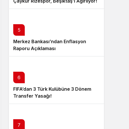
Çaykur Rizespor, Beşiktaş’ı Ağırlıyor!
5
Merkez Bankası’ndan Enflasyon
Raporu Açıklaması
6
FIFA’dan 3 Türk Kulübüne 3 Dönem
Transfer Yasağı!
7