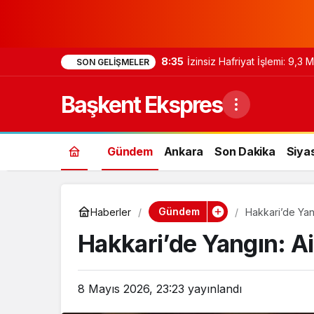
8:35
İzinsiz Hafriyat İşlemi: 9,3
SON GELIŞMELER
Başkent Ekspres
Gündem
Ankara
Son Dakika
Siya
Gündem
Haberler
Hakkari’de Yang
Hakkari’de Yangın: Ai
8 Mayıs 2026, 23:23
yayınlandı