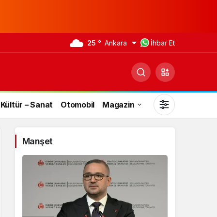
25 °
Ankara
İhbar Et
Kültür – Sanat
Otomobil
Magazin
Manşet
Gündüz Modu
Gündüz modunu seçin.