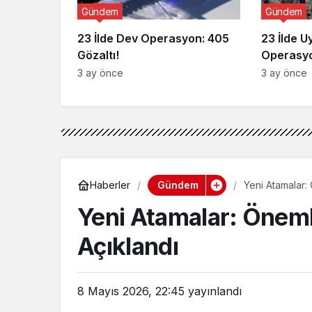
Gündem
Gündem
23 İlde Dev Operasyon: 405
23 İlde 
Gözaltı!
Operasyo
3 ay önce
3 ay önce
Gündem
Haberler
Yeni Atamalar: 
Yeni Atamalar: Önemli
Açıklandı
8 Mayıs 2026, 22:45
yayınlandı