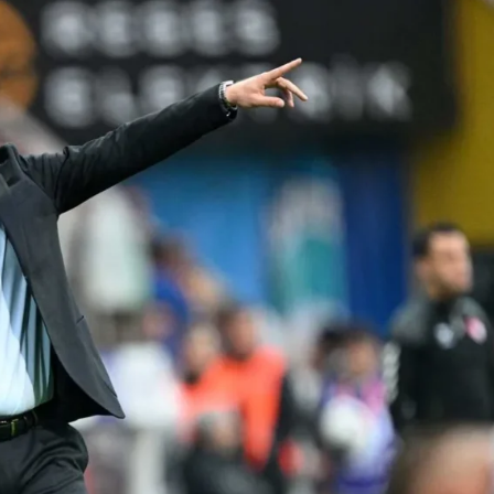
Son Dakika
nce
3 ay önce
bek Tartışması
Çaykur Rizespor, Beşiktaş’ı
di!
Ağırlıyor!