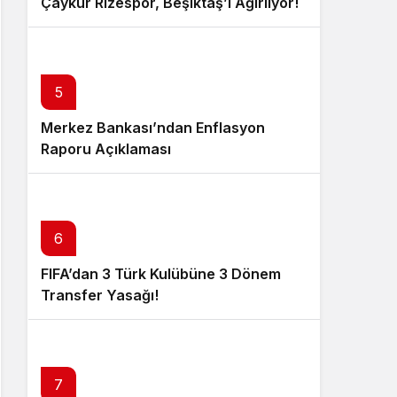
Çaykur Rizespor, Beşiktaş’ı Ağırlıyor!
5
Merkez Bankası’ndan Enflasyon
Raporu Açıklaması
6
FIFA’dan 3 Türk Kulübüne 3 Dönem
Transfer Yasağı!
7