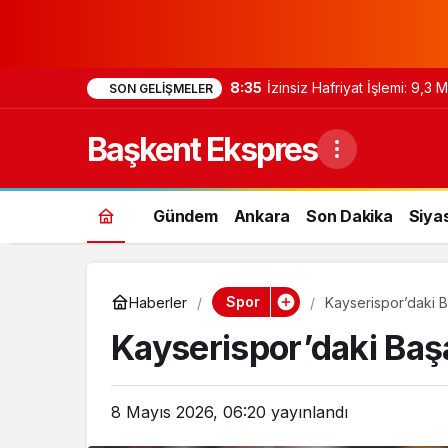
8:35
İzinsiz Hafriyat İşlemi: 9,3
SON GELIŞMELER
Başkent Ekspres
Gündem
Ankara
Son Dakika
Siya
Spor
Haberler
Kayserispor’daki Ba
Kayserispor’daki Başa
8 Mayıs 2026, 06:20
yayınlandı