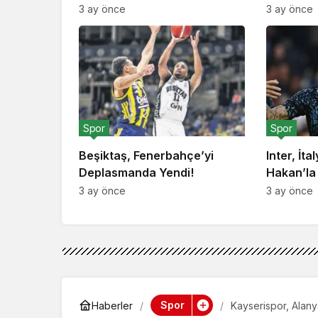
3 ay önce
3 ay önce
Spor
Spor
Beşiktaş, Fenerbahçe’yi
Inter, İta
Deplasmanda Yendi!
Hakan’la
3 ay önce
3 ay önce
Spor
Haberler
Kayserispor, Alany