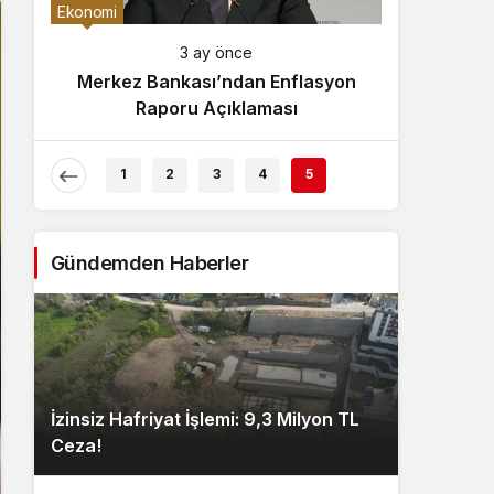
Gece Modu
Ekonomi
Gece modunu seçin.
3 ay önce
Merkez Bankası’ndan Enflasyon
Sistem Modu
Raporu Açıklaması
Sistem modunu seçin.
1
2
3
4
5
Gündemden Haberler
İzinsiz Hafriyat İşlemi: 9,3 Milyon TL
Ceza!