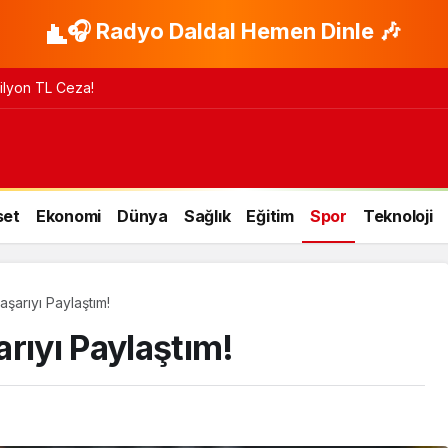
🎧 Radyo Daldal Hemen Dinle 🎶
 Milyon TL Ceza!
set
Ekonomi
Dünya
Sağlık
Eğitim
Spor
Teknoloji
şarıyı Paylaştım!
rıyı Paylaştım!