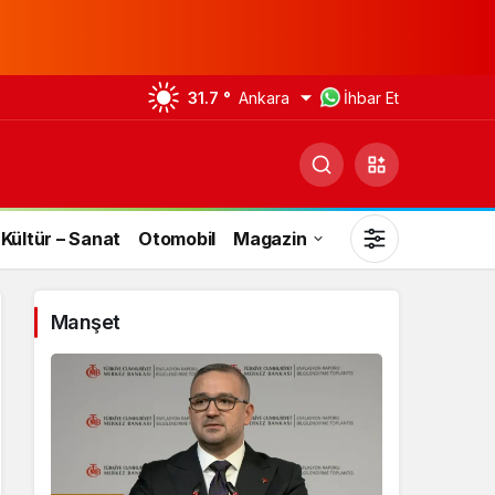
31.7 °
Ankara
İhbar Et
Kültür – Sanat
Otomobil
Magazin
Manşet
Gündüz Modu
Gündüz modunu seçin.