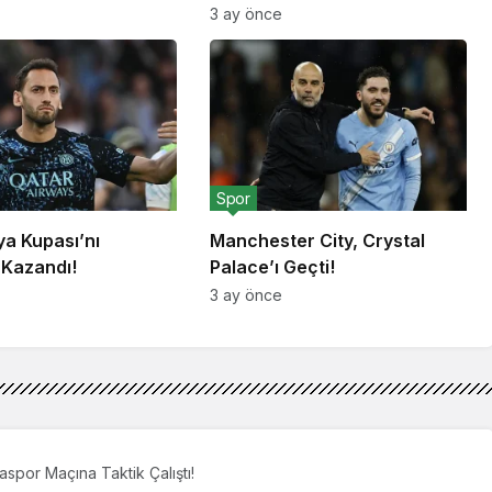
3 ay önce
Spor
lya Kupası’nı
Manchester City, Crystal
 Kazandı!
Palace’ı Geçti!
3 ay önce
aspor Maçına Taktik Çalıştı!