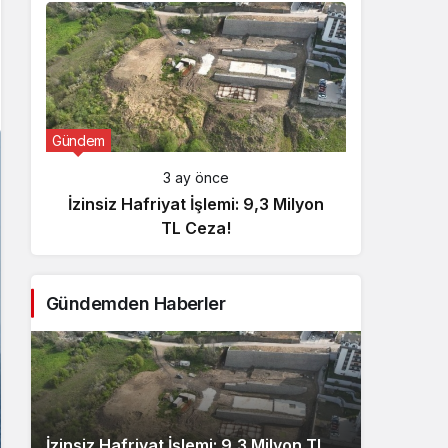
Gündem
Günde
3 ay önce
İzinsiz Hafriyat İşlemi: 9,3 Milyon
İçişl
TL Ceza!
Gündemden Haberler
İzinsiz Hafriyat İşlemi: 9,3 Milyon TL