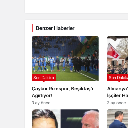
Benzer Haberler
Son Dakika
Son Dakik
Çaykur Rizespor, Beşiktaş’ı
Almanya’
Ağırlıyor!
İşçiler H
3 ay önce
3 ay önce