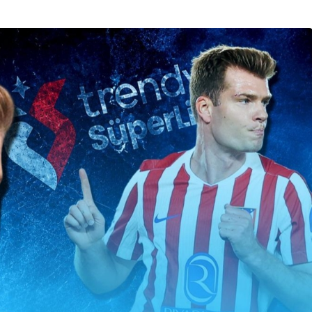
Son Dakika
nce
3 ay önce
bek Tartışması
Çaykur Rizespor, Beşiktaş’ı
di!
Ağırlıyor!