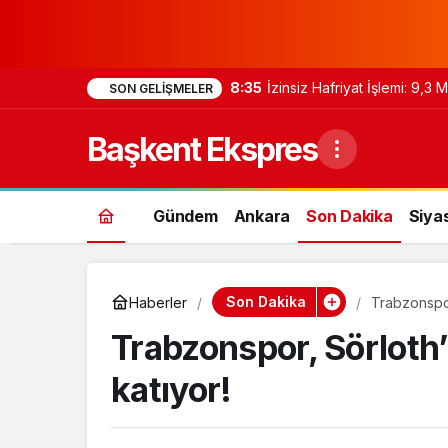
8:35
İzinsiz Hafriyat İşlemi: 9,3
SON GELIŞMELER
Başkent Ekspres
Gündem
Ankara
Son Dakika
Siya
Son Dakika
Haberler
Trabzonspor
Trabzonspor, Sörloth
katıyor!