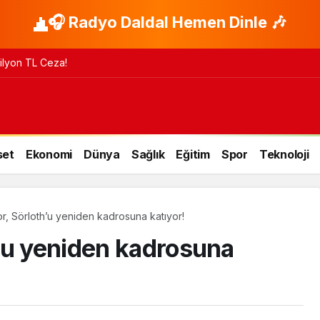
🎧 Radyo Daldal Hemen Dinle 🎶
 Milyon TL Ceza!
set
Ekonomi
Dünya
Sağlık
Eğitim
Spor
Teknoloji
, Sörloth’u yeniden kadrosuna katıyor!
’u yeniden kadrosuna