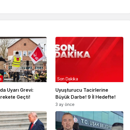
a
Son Dakika
da Uyarı Grevi:
Uyuşturucu Tacirlerine
arekete Geçti!
Büyük Darbe! 9 İl Hedefte!
3 ay önce