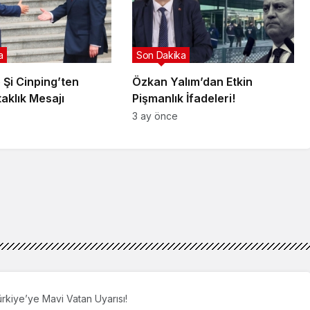
a
Son Dakika
 Şi Cinping’ten
Özkan Yalım’dan Etkin
taklık Mesajı
Pişmanlık İfadeleri!
3 ay önce
ürkiye’ye Mavi Vatan Uyarısı!