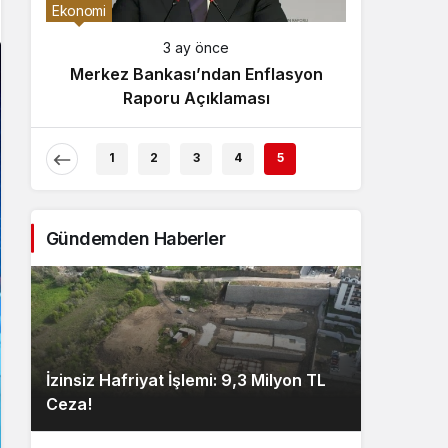
Gece Modu
Ekonomi
Gece modunu seçin.
3 ay önce
Merkez Bankası’ndan Enflasyon
Sistem Modu
Raporu Açıklaması
Sistem modunu seçin.
1
2
3
4
5
Gündemden Haberler
İzinsiz Hafriyat İşlemi: 9,3 Milyon TL
Ceza!