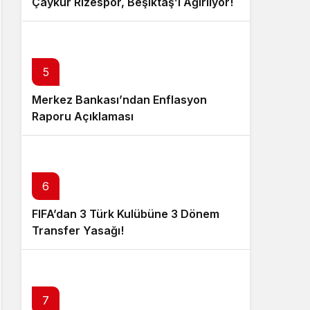
Çaykur Rizespor, Beşiktaş’ı Ağırlıyor!
5
Merkez Bankası’ndan Enflasyon
Raporu Açıklaması
6
FIFA’dan 3 Türk Kulübüne 3 Dönem
Transfer Yasağı!
7