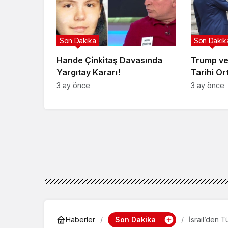
Son Dakika
Son Dakik
Hande Çinkitaş Davasında
Trump ve
Yargıtay Kararı!
Tarihi Or
3 ay önce
3 ay önce
Son Dakika
Haberler
İsrail’den T