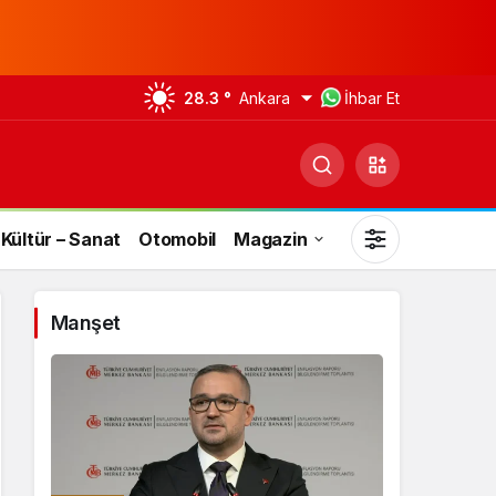
28.3 °
Ankara
İhbar Et
Kültür – Sanat
Otomobil
Magazin
Manşet
Gündüz Modu
Gündüz modunu seçin.