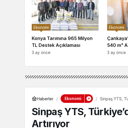
Ekonomi
Ekonomi
Konya Tarımına 965 Milyon
Çankaya’d
TL Destek Açıklaması
540 m² Ar
3 ay önce
3 ay önce
Ekonomi
Haberler
Sinpaş YTS, Tü
Sinpaş YTS, Türkiye’
Artırıyor