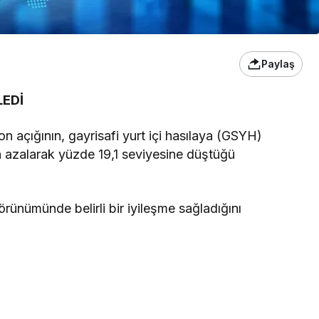
Paylaş
LEDİ
n açığının, gayrisafi yurt içi hasılaya (GSYH)
n azalarak yüzde 19,1 seviyesine düştüğü
rünümünde belirli bir iyileşme sağladığını