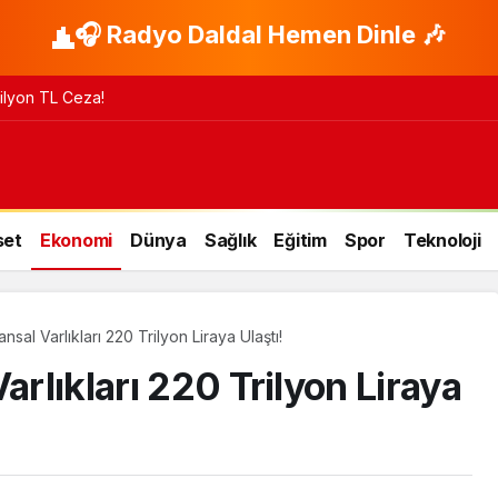
🎧 Radyo Daldal Hemen Dinle 🎶
 Milyon TL Ceza!
set
Ekonomi
Dünya
Sağlık
Eğitim
Spor
Teknoloji
nsal Varlıkları 220 Trilyon Liraya Ulaştı!
arlıkları 220 Trilyon Liraya