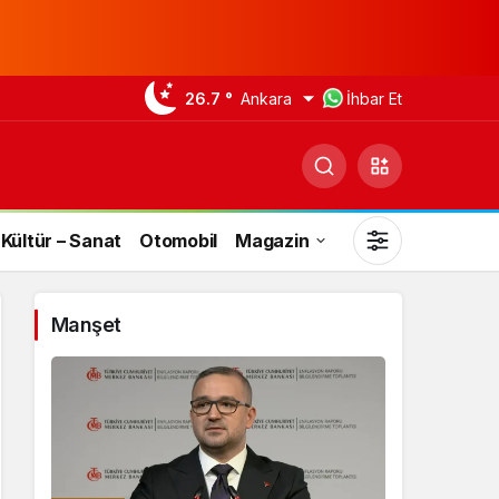
26.7 °
Ankara
İhbar Et
Kültür – Sanat
Otomobil
Magazin
Manşet
Gündüz Modu
Gündüz modunu seçin.