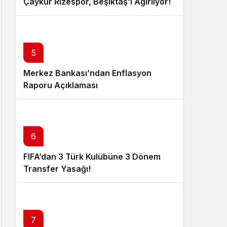
Çaykur Rizespor, Beşiktaş’ı Ağırlıyor!
5
Merkez Bankası’ndan Enflasyon
Raporu Açıklaması
6
FIFA’dan 3 Türk Kulübüne 3 Dönem
Transfer Yasağı!
7