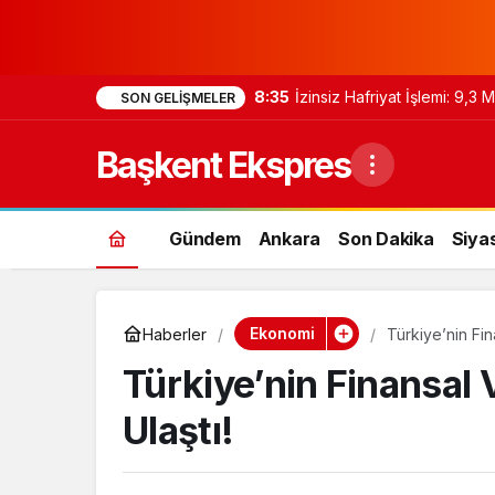
8:35
İzinsiz Hafriyat İşlemi: 9,3
SON GELIŞMELER
Başkent Ekspres
Gündem
Ankara
Son Dakika
Siya
Ekonomi
Haberler
Türkiye’nin Fina
Türkiye’nin Finansal V
Ulaştı!