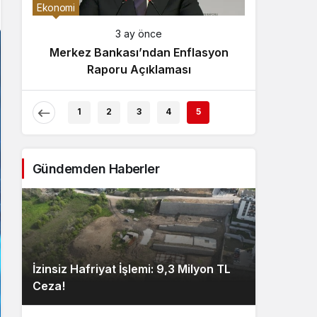
Gece Modu
Ekonomi
Gece modunu seçin.
3 ay önce
Merkez Bankası’ndan Enflasyon
Sistem Modu
Raporu Açıklaması
Sistem modunu seçin.
1
2
3
4
5
Gündemden Haberler
İzinsiz Hafriyat İşlemi: 9,3 Milyon TL
Ceza!