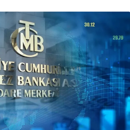
Son Dakika
nce
3 ay önce
bek Tartışması
Çaykur Rizespor, Beşiktaş’ı
di!
Ağırlıyor!