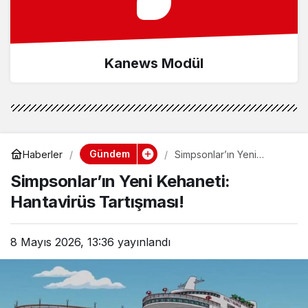
Kanews Modül
Gündem
Haberler
Simpsonlar’ın Yeni
Kehaneti: Hantavirüs
Simpsonlar’ın Yeni Kehaneti:
Tartışması!
Hantavirüs Tartışması!
8 Mayıs 2026, 13:36
yayınlandı