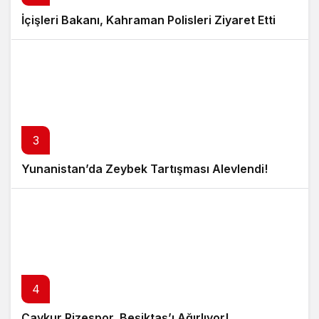
İçişleri Bakanı, Kahraman Polisleri Ziyaret Etti
3
Yunanistan’da Zeybek Tartışması Alevlendi!
4
Çaykur Rizespor, Beşiktaş’ı Ağırlıyor!