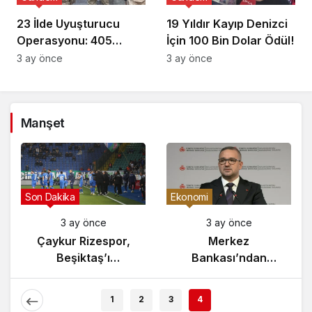
23 İlde Uyuşturucu
19 Yıldır Kayıp Denizci
Operasyonu: 405
İçin 100 Bin Dolar Ödül!
Gözaltı!
3 ay önce
3 ay önce
Manşet
Gündem
Son Dakika
3 ay önce
3 ay önce
Yunanistan’da
Çaykur Rizespor,
Zeybek Tartışması
Beşiktaş’ı
Alevlendi!
Ağırlıyor!
1
2
3
4