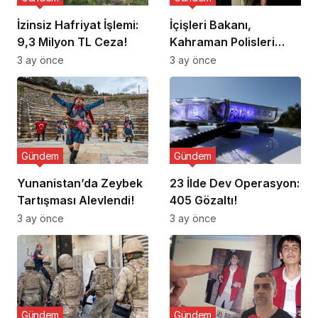
İzinsiz Hafriyat İşlemi:
İçişleri Bakanı,
9,3 Milyon TL Ceza!
Kahraman Polisleri
Ziyaret Etti
3 ay önce
3 ay önce
Gündem
Gündem
Yunanistan’da Zeybek
23 İlde Dev Operasyon:
Tartışması Alevlendi!
405 Gözaltı!
3 ay önce
3 ay önce
Gündem
Gündem