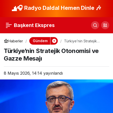
Simpsonlar’ın Yeni
🎧 Radyo Daldal Hemen Dinle 🎶
Paylaş
Kehaneti: Hantavirüs
Başkent Ekspres
Tartışması!
Gündem
Haberler
Türkiye’nin Stratejik
Otonomisi ve Gazze
Türkiye’nin Stratejik Otonomisi ve
Mesajı
Gazze Mesajı
8 Mayıs 2026, 14:14
yayınlandı