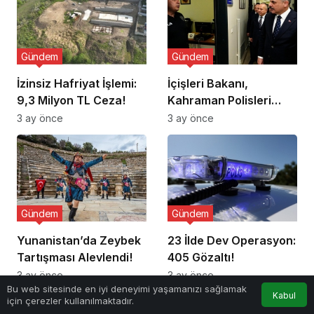
Gündem
Gündem
İzinsiz Hafriyat İşlemi:
İçişleri Bakanı,
9,3 Milyon TL Ceza!
Kahraman Polisleri
Ziyaret Etti
3 ay önce
3 ay önce
Gündem
Gündem
Yunanistan’da Zeybek
23 İlde Dev Operasyon:
Tartışması Alevlendi!
405 Gözaltı!
3 ay önce
3 ay önce
Bu web sitesinde en iyi deneyimi yaşamanızı sağlamak
Kabul
için çerezler kullanılmaktadır.