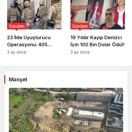
Gündem
Gündem
23 İlde Uyuşturucu
19 Yıldır Kayıp Denizci
Operasyonu: 405
İçin 100 Bin Dolar Ödül!
Gözaltı!
3 ay önce
3 ay önce
Manşet