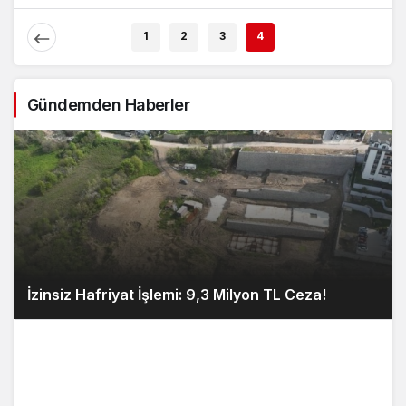
Ağırlıyor!
Enflasyon Raporu
Açıklaması
1
2
3
4
Gündemden Haberler
İzinsiz Hafriyat İşlemi: 9,3 Milyon TL Ceza!