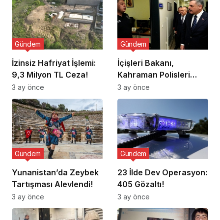
Gündem
Gündem
İzinsiz Hafriyat İşlemi:
İçişleri Bakanı,
9,3 Milyon TL Ceza!
Kahraman Polisleri
Ziyaret Etti
3 ay önce
3 ay önce
Gündem
Gündem
Yunanistan’da Zeybek
23 İlde Dev Operasyon:
Tartışması Alevlendi!
405 Gözaltı!
3 ay önce
3 ay önce