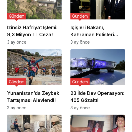
Gündem
Gündem
İzinsiz Hafriyat İşlemi:
İçişleri Bakanı,
9,3 Milyon TL Ceza!
Kahraman Polisleri
Ziyaret Etti
3 ay önce
3 ay önce
Gündem
Gündem
Yunanistan’da Zeybek
23 İlde Dev Operasyon:
Tartışması Alevlendi!
405 Gözaltı!
3 ay önce
3 ay önce