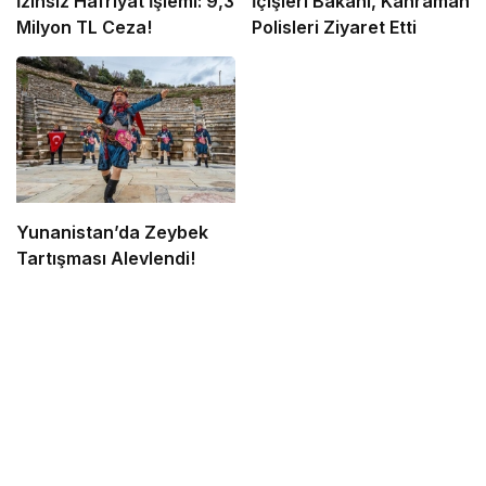
İzinsiz Hafriyat İşlemi: 9,3
İçişleri Bakanı, Kahraman
Milyon TL Ceza!
Polisleri Ziyaret Etti
Yunanistan’da Zeybek
Tartışması Alevlendi!