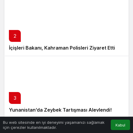
2
İçişleri Bakanı, Kahraman Polisleri Ziyaret Etti
3
Yunanistan’da Zeybek Tartışması Alevlendi!
Bu web sitesinde en iyi deneyimi yaşamanızı sağlamak
Kabul
için çerezler kullanılmaktadır.