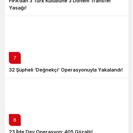
FIFA’dan 3 Türk Kulübüne 3 Dönem Transfer
Yasağı!
7
32 Şüpheli ‘Değnekçi’ Operasyonuyla Yakalandı!
8
23 İlde Dev Operasyon: 405 Gözaltı!