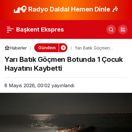
Adalet Bakanı Gürlek:
🎧 Radyo Daldal Hemen Dinle 🎶
Paylaş
Yargı Süreçleri
Başkent Ekspres
Hızlanacak
Gündem
Haberler
Yarı Batık Göçmen
Botunda 1 Çocuk Hayatını
Yarı Batık Göçmen Botunda 1 Çocuk
Kaybetti
Hayatını Kaybetti
8 Mayıs 2026, 00:02
yayınlandı