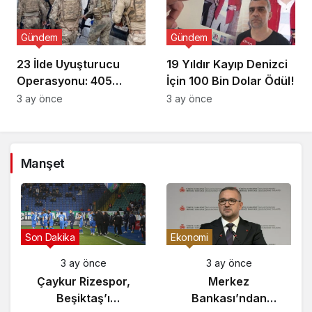
Gündem
Gündem
23 İlde Uyuşturucu
19 Yıldır Kayıp Denizci
Operasyonu: 405
İçin 100 Bin Dolar Ödül!
Gözaltı!
3 ay önce
3 ay önce
Manşet
Son Dakika
Ekonomi
3 ay önce
3 ay önce
Çaykur Rizespor,
Merkez
Beşiktaş’ı
Bankası’ndan