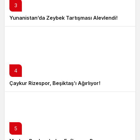
3
Yunanistan’da Zeybek Tartışması Alevlendi!
4
Çaykur Rizespor, Beşiktaş’ı Ağırlıyor!
5