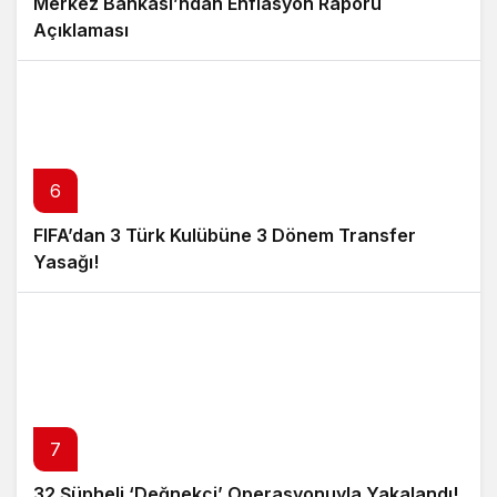
Merkez Bankası’ndan Enflasyon Raporu
Açıklaması
6
FIFA’dan 3 Türk Kulübüne 3 Dönem Transfer
Yasağı!
7
32 Şüpheli ‘Değnekçi’ Operasyonuyla Yakalandı!