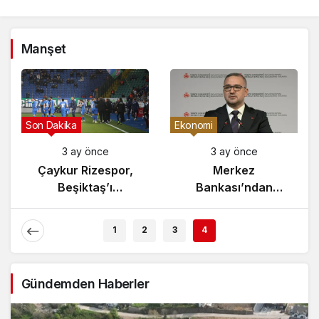
Manşet
Son Dakika
Ekonomi
3 ay önce
3 ay önce
Çaykur Rizespor,
Merkez
Beşiktaş’ı
Bankası’ndan
Ağırlıyor!
Enflasyon Raporu
Açıklaması
1
2
3
4
Gündemden Haberler