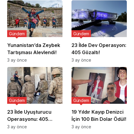
Gündem
Gündem
Yunanistan’da Zeybek
23 İlde Dev Operasyon:
Tartışması Alevlendi!
405 Gözaltı!
3 ay önce
3 ay önce
Gündem
Gündem
23 İlde Uyuşturucu
19 Yıldır Kayıp Denizci
Operasyonu: 405
İçin 100 Bin Dolar Ödül!
Gözaltı!
3 ay önce
3 ay önce