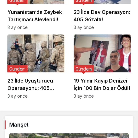
Gündem
Gündem
Yunanistan’da Zeybek
23 İlde Dev Operasyon:
Tartışması Alevlendi!
405 Gözaltı!
3 ay önce
3 ay önce
Gündem
Gündem
23 İlde Uyuşturucu
19 Yıldır Kayıp Denizci
Operasyonu: 405
İçin 100 Bin Dolar Ödül!
Gözaltı!
3 ay önce
3 ay önce
Manşet