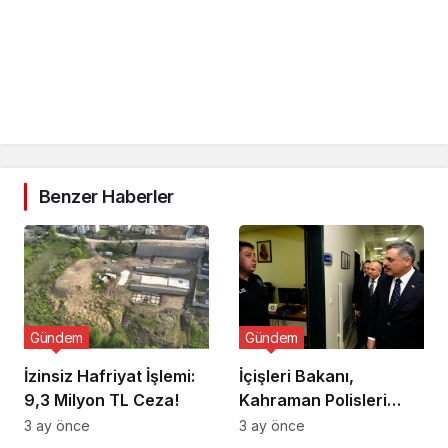
Benzer Haberler
Gündem
Gündem
İzinsiz Hafriyat İşlemi:
İçişleri Bakanı,
9,3 Milyon TL Ceza!
Kahraman Polisleri
Ziyaret Etti
3 ay önce
3 ay önce