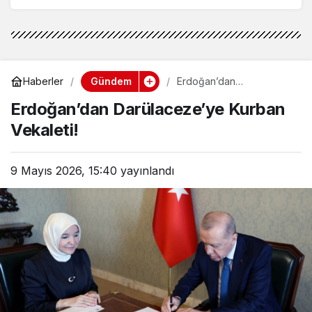
Gündem
Haberler
Erdoğan’dan
Darülaceze’ye Kurban
Erdoğan’dan Darülaceze’ye Kurban
Vekaleti!
Vekaleti!
9 Mayıs 2026, 15:40
yayınlandı