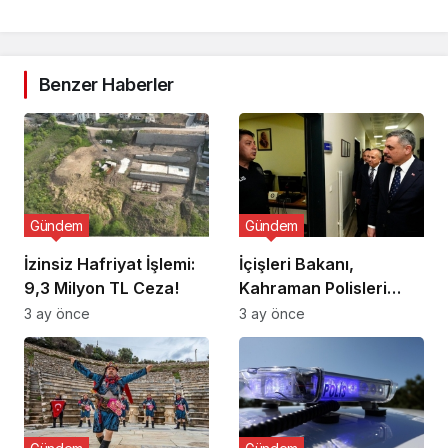
Benzer Haberler
Gündem
Gündem
İzinsiz Hafriyat İşlemi:
İçişleri Bakanı,
9,3 Milyon TL Ceza!
Kahraman Polisleri
Ziyaret Etti
3 ay önce
3 ay önce