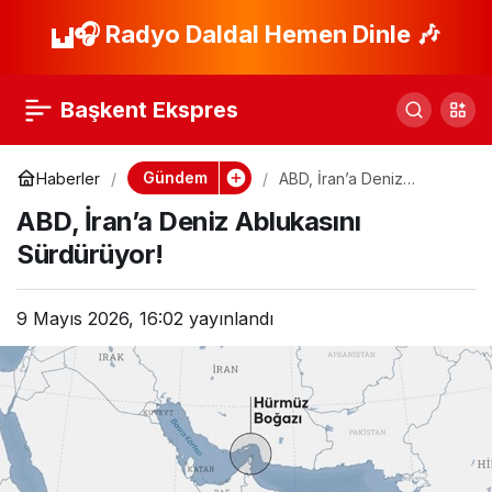
Erdoğan’dan
🎧 Radyo Daldal Hemen Dinle 🎶
Paylaş
Darülaceze’ye
Başkent Ekspres
Kurban Vekaleti!
Gündem
Haberler
ABD, İran’a Deniz
Ablukasını Sürdürüyor!
ABD, İran’a Deniz Ablukasını
Sürdürüyor!
9 Mayıs 2026, 16:02
yayınlandı