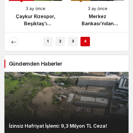
3 ay önce
3 ay önce
Çaykur Rizespor,
Merkez
Beşiktaş’ı
Bankası’ndan
Ağırlıyor!
Enflasyon Raporu
Açıklaması
1
2
3
4
Gündemden Haberler
İzinsiz Hafriyat İşlemi: 9,3 Milyon TL Ceza!