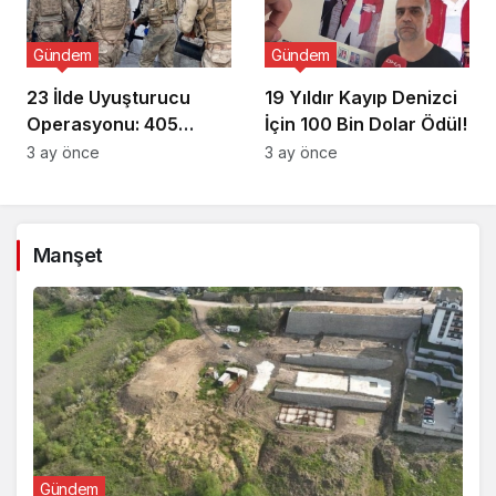
Gündem
Gündem
23 İlde Uyuşturucu
19 Yıldır Kayıp Denizci
Operasyonu: 405
İçin 100 Bin Dolar Ödül!
Gözaltı!
3 ay önce
3 ay önce
Manşet
Gündem