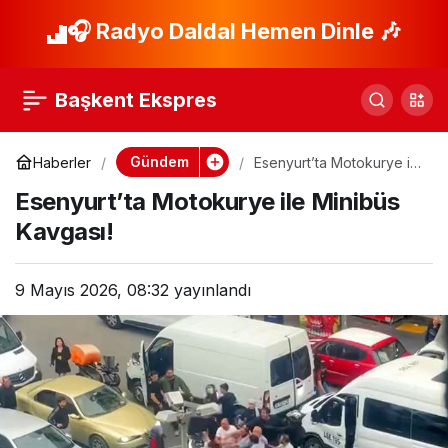
Erdoğan’dan Avrupa
🎧 Radyo Daldal Hemen Dinle 🎶
Paylaş
Günü’nde Birlik
Başkent Ekspres
Mesajı
Gündem
Haberler
Esenyurt’ta Motokurye ile
Minibüs Kavgası!
Esenyurt’ta Motokurye ile Minibüs
Kavgası!
9 Mayıs 2026, 08:32
yayınlandı