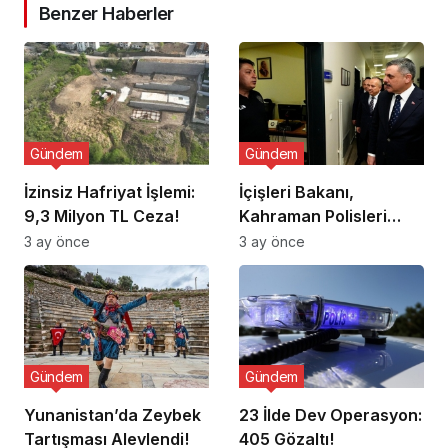
Benzer Haberler
Gündem
Gündem
İzinsiz Hafriyat İşlemi:
İçişleri Bakanı,
9,3 Milyon TL Ceza!
Kahraman Polisleri
Ziyaret Etti
3 ay önce
3 ay önce
Gündem
Gündem
Yunanistan’da Zeybek
23 İlde Dev Operasyon:
Tartışması Alevlendi!
405 Gözaltı!