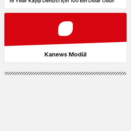
19 Yıldır Kayıp Denizci İçin 100 Bin Dolar Ödül!
Kanews Modül