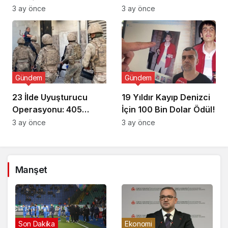
3 ay önce
3 ay önce
Gündem
Gündem
23 İlde Uyuşturucu
19 Yıldır Kayıp Denizci
Operasyonu: 405
İçin 100 Bin Dolar Ödül!
Gözaltı!
3 ay önce
3 ay önce
Manşet
Son Dakika
Ekonomi