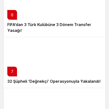
6
FIFA’dan 3 Türk Kulübüne 3 Dönem Transfer
Yasağı!
7
32 Şüpheli ‘Değnekçi’ Operasyonuyla Yakalandı!