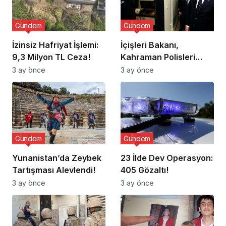
Gündem
Gündem
İzinsiz Hafriyat İşlemi:
İçişleri Bakanı,
9,3 Milyon TL Ceza!
Kahraman Polisleri
Ziyaret Etti
3 ay önce
3 ay önce
Gündem
Gündem
Yunanistan’da Zeybek
23 İlde Dev Operasyon:
Tartışması Alevlendi!
405 Gözaltı!
3 ay önce
3 ay önce