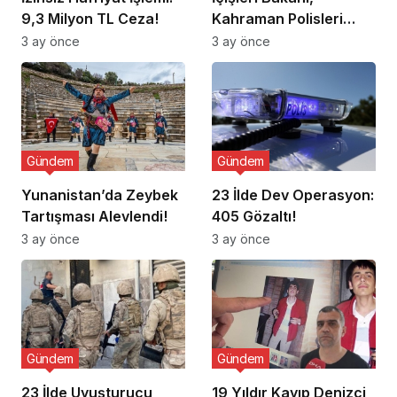
9,3 Milyon TL Ceza!
Kahraman Polisleri
Ziyaret Etti
3 ay önce
3 ay önce
Gündem
Gündem
Yunanistan’da Zeybek
23 İlde Dev Operasyon:
Tartışması Alevlendi!
405 Gözaltı!
3 ay önce
3 ay önce
Gündem
Gündem
23 İlde Uyuşturucu
19 Yıldır Kayıp Denizci