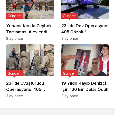
Gündem
Gündem
Yunanistan’da Zeybek
23 İlde Dev Operasyon:
Tartışması Alevlendi!
405 Gözaltı!
3 ay önce
3 ay önce
Gündem
Gündem
23 İlde Uyuşturucu
19 Yıldır Kayıp Denizci
Operasyonu: 405
İçin 100 Bin Dolar Ödül!
Gözaltı!
3 ay önce
3 ay önce