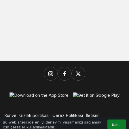
Künye
Gizlilik politikası
Çerez Politikası
İletişim
© Başkent Ekspres, Daldal Medya Ajans Kuruluşudur.
Bu web sitesinde en iyi deneyimi yaşamanızı sağlamak
Kabul
için çerezler kullanılmaktadır.