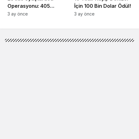
Operasyonu: 405
İçin 100 Bin Dolar Ödül!
Gözaltı!
3 ay önce
3 ay önce