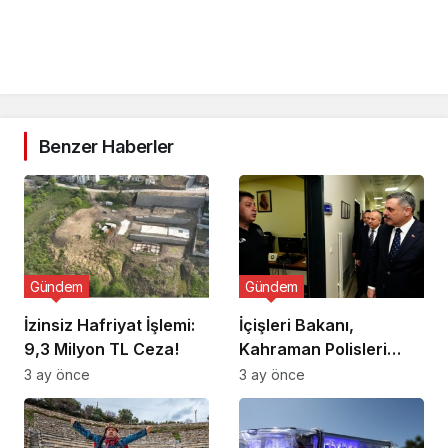
Benzer Haberler
Gündem
Gündem
İzinsiz Hafriyat İşlemi:
İçişleri Bakanı,
9,3 Milyon TL Ceza!
Kahraman Polisleri
Ziyaret Etti
3 ay önce
3 ay önce