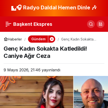
İmamoğlu’na Yönelik
🎧 Radyo Daldal Hemen Dinle 🎶
Paylaş
Suç Örgütü
Başkent Ekspres
Soruşturması
Gündem
Haberler
Genç Kadın Sokakta
Katledildi! Caniye Ağır
Genç Kadın Sokakta Katledildi!
Ceza
Caniye Ağır Ceza
9 Mayıs 2026, 21:46
yayınlandı