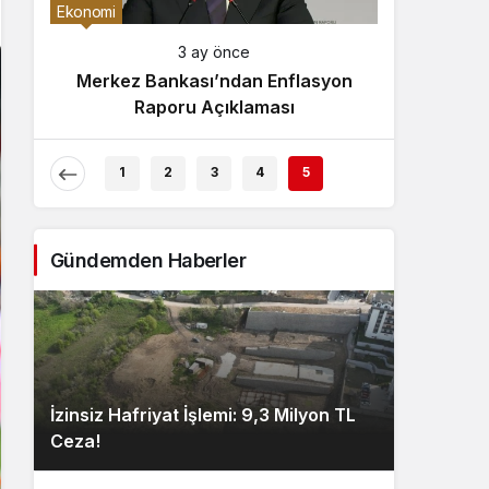
Gece Modu
Ekonomi
Gece modunu seçin.
3 ay önce
Merkez Bankası’ndan Enflasyon
Sistem Modu
Raporu Açıklaması
Sistem modunu seçin.
1
2
3
4
5
Gündemden Haberler
İzinsiz Hafriyat İşlemi: 9,3 Milyon TL
Ceza!