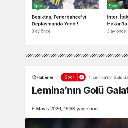
Spor
Spor
Beşiktaş, Fenerbahçe’yi
Inter, İta
Deplasmanda Yendi!
Hakan’la
3 ay önce
3 ay önce
Spor
Haberler
Lemina’nın Golü Ga
Lemina’nın Golü Galat
9 Mayıs 2026, 19:58
yayınlandı