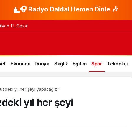
🎧 Radyo Daldal Hemen Dinle 🎶
 Milyon TL Ceza!
set
Ekonomi
Dünya
Sağlık
Eğitim
Spor
Teknoloji
zdeki yıl her şeyi yapacağız!”
ki yıl her şeyi