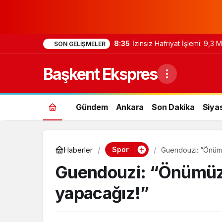
8:35
İzinsiz Hafriyat İşlemi: 9,3
SON GELIŞMELER
Başkent Ekspres
Gündem
Ankara
Son Dakika
Siya
Spor
Haberler
Guendouzi: “Önümü
Guendouzi: “Önümüzde
yapacağız!”