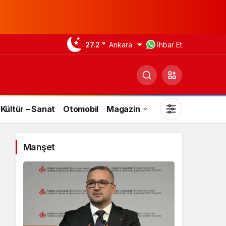
27.2 °
Ankara
İhbar Et
Kültür – Sanat
Otomobil
Magazin
Manşet
Gündüz Modu
Gündüz modunu seçin.