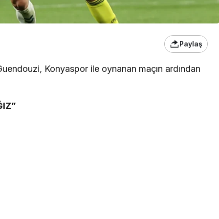
Paylaş
Guendouzi, Konyaspor ile oynanan maçın ardından
ĞIZ”