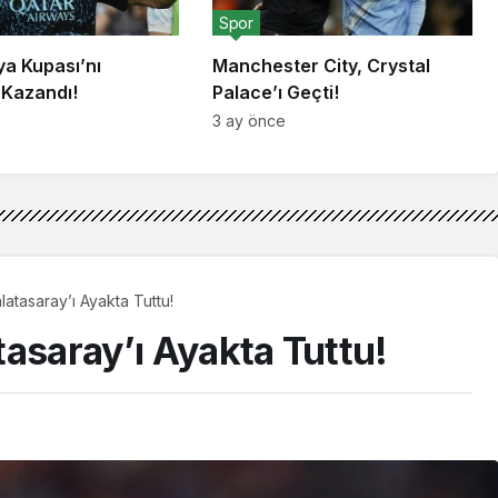
Spor
lya Kupası’nı
Manchester City, Crystal
 Kazandı!
Palace’ı Geçti!
3 ay önce
latasaray’ı Ayakta Tuttu!
asaray’ı Ayakta Tuttu!