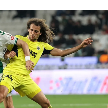
Son Dakika
nce
3 ay önce
bek Tartışması
Çaykur Rizespor, Beşiktaş’ı
di!
Ağırlıyor!