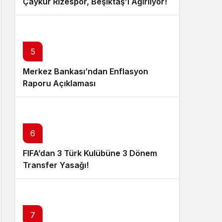
Çaykur Rizespor, Beşiktaş’ı Ağırlıyor!
5
Merkez Bankası’ndan Enflasyon
Raporu Açıklaması
6
FIFA’dan 3 Türk Kulübüne 3 Dönem
Transfer Yasağı!
7