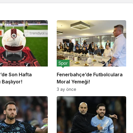
Spor
g’de Son Hafta
Fenerbahçe’de Futbolculara
 Başlıyor!
Moral Yemeği!
3 ay önce