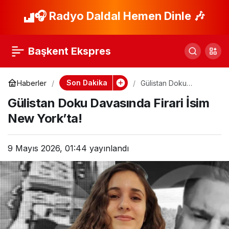
Eski Başkan Pişman:
🎧 Radyo Daldal Hemen Dinle 🎶
Paylaş
Belediye Kaynakları
Başkent Ekspres
Kişisel
Son Dakika
Haberler
Gülistan Doku
Davasında Firari İsim
Gülistan Doku Davasında Firari İsim
New York’ta!
New York’ta!
9 Mayıs 2026, 01:44
yayınlandı