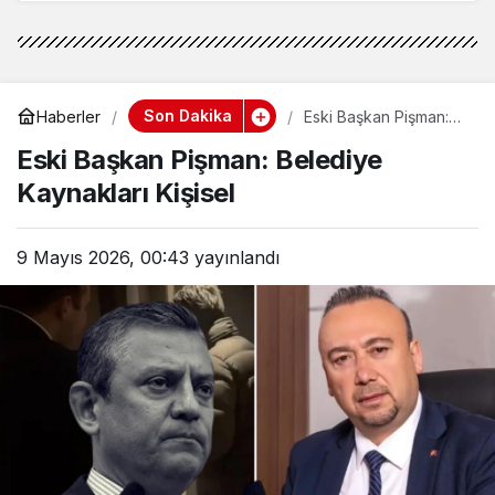
Son Dakika
Haberler
Eski Başkan Pişman:
Belediye Kaynakları
Eski Başkan Pişman: Belediye
Kişisel
Kaynakları Kişisel
9 Mayıs 2026, 00:43
yayınlandı