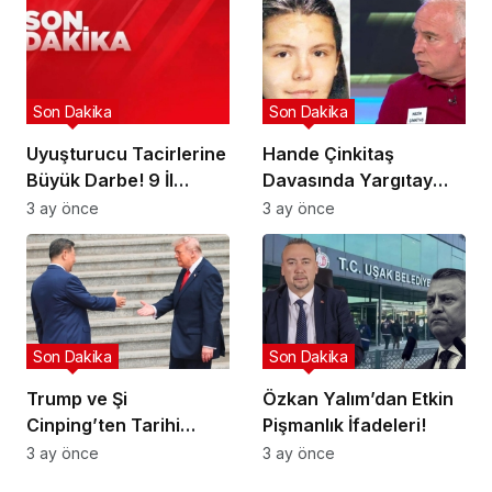
Son Dakika
Son Dakika
Uyuşturucu Tacirlerine
Hande Çinkitaş
Büyük Darbe! 9 İl
Davasında Yargıtay
Hedefte!
Kararı!
3 ay önce
3 ay önce
Son Dakika
Son Dakika
Trump ve Şi
Özkan Yalım’dan Etkin
Cinping’ten Tarihi
Pişmanlık İfadeleri!
Ortaklık Mesajı
3 ay önce
3 ay önce