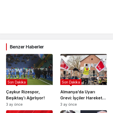
Benzer Haberler
Son Dakika
Son Dakika
Çaykur Rizespor,
Almanya’da Uyarı
Beşiktaş’ı Ağırlıyor!
Grevi: İşçiler Harekete
Geçti!
3 ay önce
3 ay önce