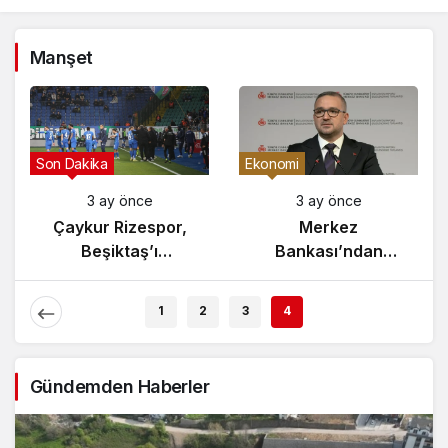
Manşet
Son Dakika
Ekonomi
3 ay önce
3 ay önce
Çaykur Rizespor,
Merkez
Beşiktaş’ı
Bankası’ndan
Ağırlıyor!
Enflasyon Raporu
Açıklaması
1
2
3
4
Gündemden Haberler