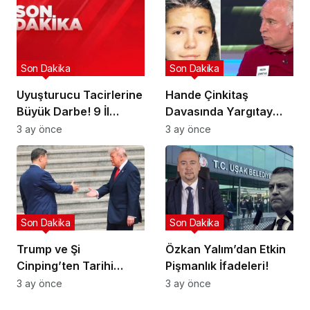
Son Dakika
Son Dakika
Uyuşturucu Tacirlerine
Hande Çinkitaş
Büyük Darbe! 9 İl
Davasında Yargıtay
Hedefte!
Kararı!
3 ay önce
3 ay önce
Son Dakika
Son Dakika
Trump ve Şi
Özkan Yalım’dan Etkin
Cinping’ten Tarihi
Pişmanlık İfadeleri!
Ortaklık Mesajı
3 ay önce
3 ay önce