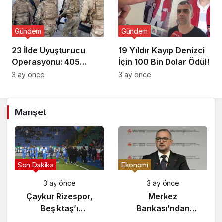
Gündem
Gündem
23 İlde Uyuşturucu
19 Yıldır Kayıp Denizci
Operasyonu: 405
İçin 100 Bin Dolar Ödül!
Gözaltı!
3 ay önce
3 ay önce
Manşet
Son Dakika
Ekonomi
3 ay önce
3 ay önce
Çaykur Rizespor,
Merkez
Beşiktaş’ı
Bankası’ndan
Ağırlıyor!
Enflasyon Raporu