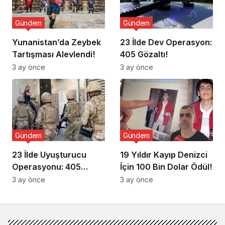
Gündem
Gündem
Yunanistan’da Zeybek
23 İlde Dev Operasyon:
Tartışması Alevlendi!
405 Gözaltı!
3 ay önce
3 ay önce
Gündem
Gündem
23 İlde Uyuşturucu
19 Yıldır Kayıp Denizci
Operasyonu: 405
İçin 100 Bin Dolar Ödül!
Gözaltı!
3 ay önce
3 ay önce