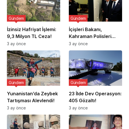
Gündem
Gündem
İzinsiz Hafriyat İşlemi:
İçişleri Bakanı,
9,3 Milyon TL Ceza!
Kahraman Polisleri
Ziyaret Etti
3 ay önce
3 ay önce
Gündem
Gündem
Yunanistan’da Zeybek
23 İlde Dev Operasyon:
Tartışması Alevlendi!
405 Gözaltı!
3 ay önce
3 ay önce