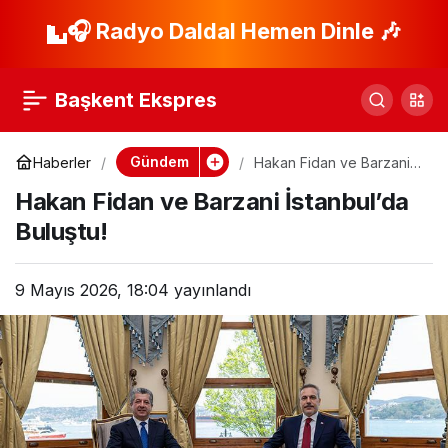
Afyonkarahisar’da
🎧 Radyo Daldal Hemen Dinle 🎶
Paylaş
Feci Kaza: 1 Ölü, 5
Başkent Ekspres
Yaralı
Gündem
Haberler
Hakan Fidan ve Barzani
İstanbul’da Buluştu!
Hakan Fidan ve Barzani İstanbul’da
Buluştu!
9 Mayıs 2026, 18:04
yayınlandı