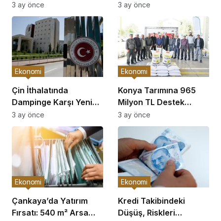
Açıklaması
Görüşme
3 ay önce
3 ay önce
Ekonomi
Ekonomi
Çin İthalatında
Konya Tarımına 965
Dampinge Karşı Yeni
Milyon TL Destek
Önlemler!
Açıklaması
3 ay önce
3 ay önce
Ekonomi
Ekonomi
Çankaya’da Yatırım
Kredi Takibindeki
Fırsatı: 540 m² Arsa
Düşüş, Riskleri