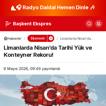
Yeni Atamalar: SPK
🎧 Radyo Daldal Hemen Dinle 🎶
Paylaş
ve TÜİK’te Görev
Başkent Ekspres
Değişiklikleri
Ekonomi
Haberler
Limanlarda Nisan’da
Tarihi Yük ve Konteyner
Limanlarda Nisan’da Tarihi Yük ve
Rekoru!
Konteyner Rekoru!
9 Mayıs 2026, 09:49
yayınlandı