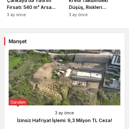
Çankaya’da Yatırım
Kredi Takibindeki
Fırsatı: 540 m² Arsa
Düşüş, Riskleri
Satışı
Artırıyor!
3 ay önce
3 ay önce
Manşet
Gündem
3 ay önce
İzinsiz Hafriyat İşlemi: 9,3 Milyon TL Ceza!