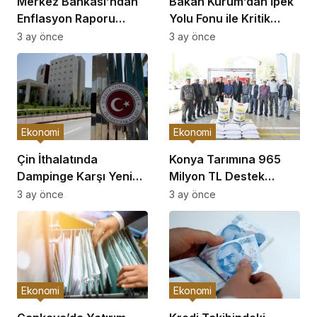
Merkez Bankası’ndan
Bakan Kurum’dan İpek
Enflasyon Raporu
Yolu Fonu ile Kritik
Açıklaması
Görüşme
3 ay önce
3 ay önce
Ekonomi
Ekonomi
Çin İthalatında
Konya Tarımına 965
Dampinge Karşı Yeni
Milyon TL Destek
Önlemler!
Açıklaması
3 ay önce
3 ay önce
Ekonomi
Ekonomi