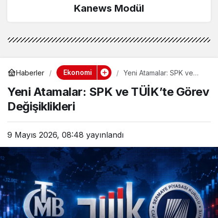
Kanews Modül
Ekonomi
Haberler
Yeni Atamalar: SPK ve
TÜİK’te Görev
Yeni Atamalar: SPK ve TÜİK’te Görev
Değişiklikleri
Değişiklikleri
9 Mayıs 2026, 08:48
yayınlandı