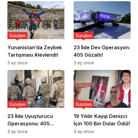
Gündem
Gündem
Yunanistan’da Zeybek
23 İlde Dev Operasyon:
Tartışması Alevlendi!
405 Gözaltı!
3 ay önce
3 ay önce
Gündem
Gündem
23 İlde Uyuşturucu
19 Yıldır Kayıp Denizci
Operasyonu: 405
İçin 100 Bin Dolar Ödül!
Gözaltı!
3 ay önce
3 ay önce