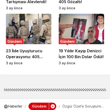
Tartışması Alevlendi!
405 Gözaltı!
3 ay önce
3 ay önce
Gündem
Gündem
23 İlde Uyuşturucu
19 Yıldır Kayıp Denizci
Operasyonu: 405
İçin 100 Bin Dolar Ödül!
Gözaltı!
3 ay önce
3 ay önce
Gündem
Haberler
Özgür Özel’e Soruşturma: