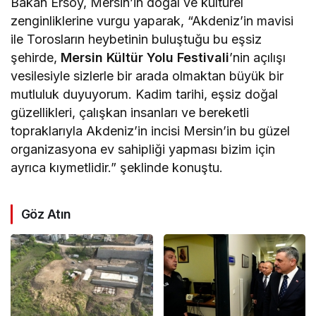
Bakan Ersoy, Mersin’in doğal ve kültürel
zenginliklerine vurgu yaparak, “Akdeniz’in mavisi
ile Torosların heybetinin buluştuğu bu eşsiz
şehirde,
Mersin Kültür Yolu Festivali
’nin açılışı
vesilesiyle sizlerle bir arada olmaktan büyük bir
mutluluk duyuyorum. Kadim tarihi, eşsiz doğal
güzellikleri, çalışkan insanları ve bereketli
topraklarıyla Akdeniz’in incisi Mersin’in bu güzel
organizasyona ev sahipliği yapması bizim için
ayrıca kıymetlidir.” şeklinde konuştu.
Göz Atın