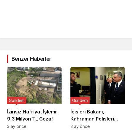
Benzer Haberler
Gündem
Gündem
İzinsiz Hafriyat İşlemi:
İçişleri Bakanı,
9,3 Milyon TL Ceza!
Kahraman Polisleri
Ziyaret Etti
3 ay önce
3 ay önce