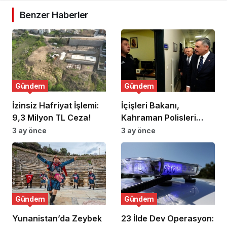
Benzer Haberler
Gündem
Gündem
İzinsiz Hafriyat İşlemi:
İçişleri Bakanı,
9,3 Milyon TL Ceza!
Kahraman Polisleri
Ziyaret Etti
3 ay önce
3 ay önce
Gündem
Gündem
Yunanistan’da Zeybek
23 İlde Dev Operasyon: