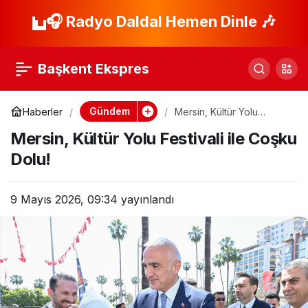
Lapseki’de 40 Köye
🎧 Radyo Daldal Hemen Dinle 🎶
Paylaş
Su Tankeri Dağıtımı
Başkent Ekspres
Yapıldı
Gündem
Haberler
Mersin, Kültür Yolu
Festivali ile Coşku Dolu!
Mersin, Kültür Yolu Festivali ile Coşku
Dolu!
9 Mayıs 2026, 09:34
yayınlandı