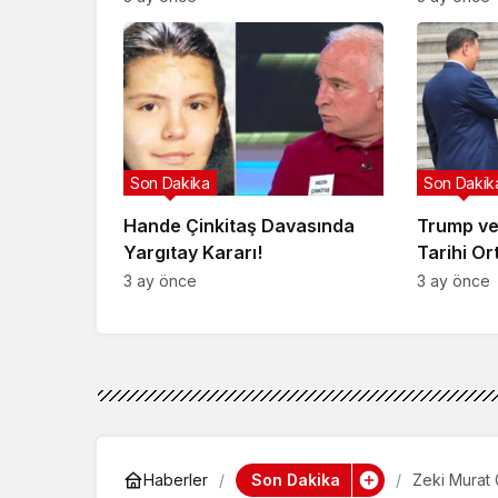
Son Dakika
Son Dakik
Hande Çinkitaş Davasında
Trump ve
Yargıtay Kararı!
Tarihi Or
3 ay önce
3 ay önce
Son Dakika
Haberler
Zeki Murat 