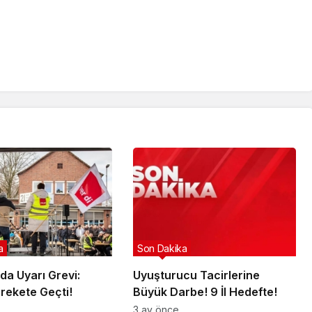
a
Son Dakika
da Uyarı Grevi:
Uyuşturucu Tacirlerine
arekete Geçti!
Büyük Darbe! 9 İl Hedefte!
3 ay önce