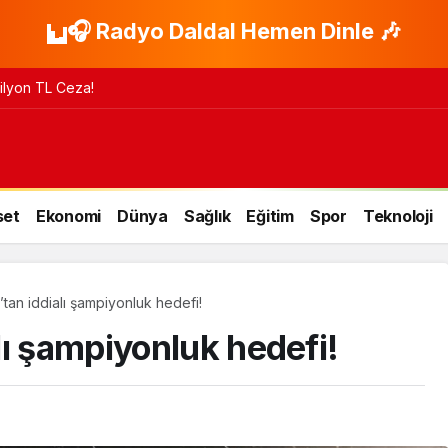
🎧 Radyo Daldal Hemen Dinle 🎶
isleri Ziyaret Etti
set
Ekonomi
Dünya
Sağlık
Eğitim
Spor
Teknoloji
tan iddialı şampiyonluk hedefi!
lı şampiyonluk hedefi!