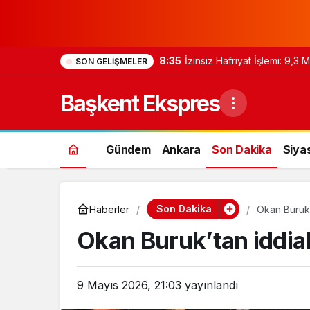
8:33
İçişleri Bakanı, Kahraman Pol
SON GELIŞMELER
Başkent Ekspres
Gündem
Ankara
Son Dakika
Siya
Son Dakika
Haberler
Okan Buruk’
Okan Buruk’tan iddia
9 Mayıs 2026, 21:03
yayınlandı