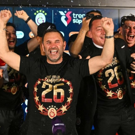
Gündem
Son Dakik
3 ay önce
Yunanistan’da Zeybek Tartışması
Çayk
Alevlendi!