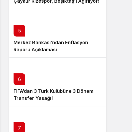
Çaykur Rizespor, Beşiktaş’ı Ağırlıyor!
5
Merkez Bankası’ndan Enflasyon
Raporu Açıklaması
6
FIFA’dan 3 Türk Kulübüne 3 Dönem
Transfer Yasağı!
7