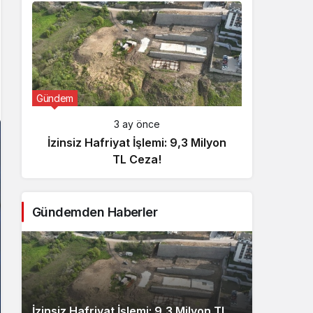
Gündem
Günde
3 ay önce
İzinsiz Hafriyat İşlemi: 9,3 Milyon
İçişl
TL Ceza!
Gündemden Haberler
İzinsiz Hafriyat İşlemi: 9,3 Milyon TL