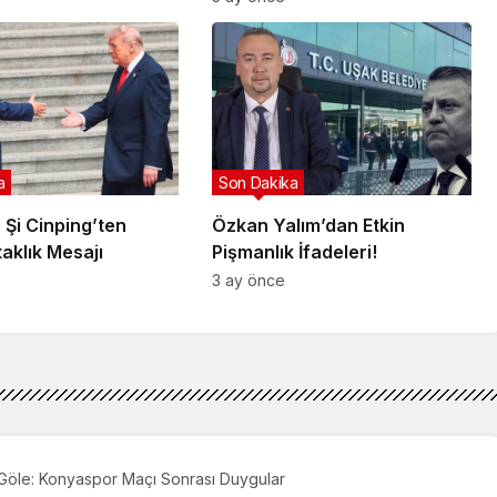
a
Son Dakika
 Şi Cinping’ten
Özkan Yalım’dan Etkin
taklık Mesajı
Pişmanlık İfadeleri!
3 ay önce
Göle: Konyaspor Maçı Sonrası Duygular