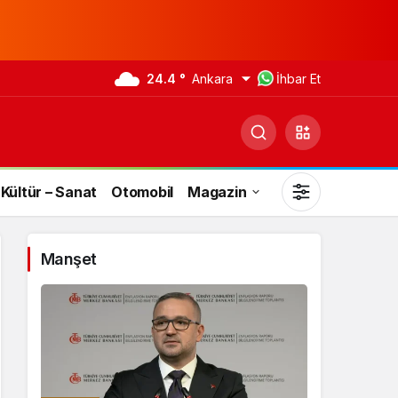
24.4 °
Ankara
İhbar Et
Kültür – Sanat
Otomobil
Magazin
Manşet
Gündüz Modu
Gündüz modunu seçin.