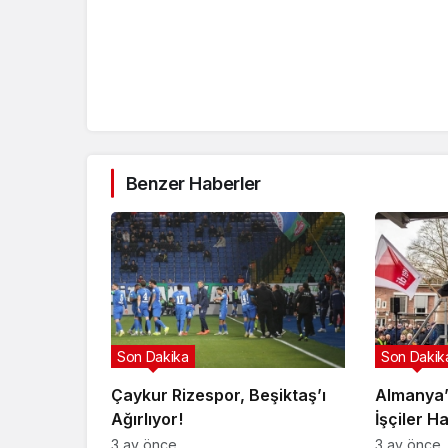
Benzer Haberler
Son Dakika
Son Dakik
Çaykur Rizespor, Beşiktaş’ı
Almanya’
Ağırlıyor!
İşçiler H
3 ay önce
3 ay önce