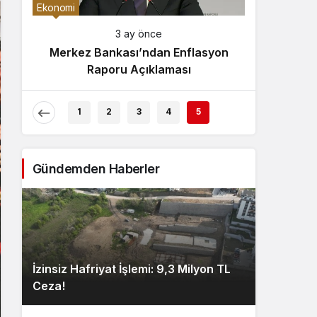
Gece Modu
a
Ekonomi
Gece modunu seçin.
3 ay önce
3 ay önce
ur Rizespor, Beşiktaş’ı
Merkez Bankası’ndan
Sistem Modu
Ağırlıyor!
Raporu Açıkla
Sistem modunu seçin.
1
2
3
4
5
Gündemden Haberler
İzinsiz Hafriyat İşlemi: 9,3 Milyon TL
Ceza!