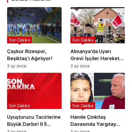
Son Dakika
Son Dakika
Çaykur Rizespor,
Almanya’da Uyarı
Beşiktaş’ı Ağırlıyor!
Grevi: İşçiler Harekete
Geçti!
3 ay önce
3 ay önce
Son Dakika
Son Dakika
Uyuşturucu Tacirlerine
Hande Çinkitaş
Büyük Darbe! 9 İl
Davasında Yargıtay
Hedefte!
Kararı!
3 ay önce
3 ay önce