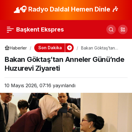
Okan Buruk,
🎧 Radyo Daldal Hemen Dinle 🎶
Paylaş
Guardiola ile Rekor
Başkent Ekspres
Kırdı!
Son Dakika
Haberler
Bakan Göktaş’tan
Anneler Günü’nde
Bakan Göktaş’tan Anneler Günü’nde
Huzurevi Ziyareti
Huzurevi Ziyareti
10 Mayıs 2026, 07:16
yayınlandı