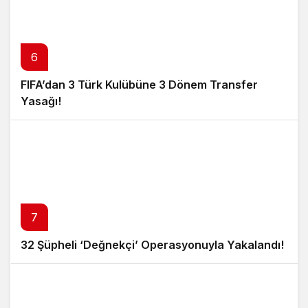
6
FIFA’dan 3 Türk Kulübüne 3 Dönem Transfer
Yasağı!
7
32 Şüpheli ‘Değnekçi’ Operasyonuyla Yakalandı!