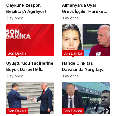
Çaykur Rizespor,
Almanya’da Uyarı
Beşiktaş’ı Ağırlıyor!
Grevi: İşçiler Harekete
Geçti!
3 ay önce
3 ay önce
Son Dakika
Son Dakika
Uyuşturucu Tacirlerine
Hande Çinkitaş
Büyük Darbe! 9 İl
Davasında Yargıtay
Hedefte!
Kararı!
3 ay önce
3 ay önce
Son Dakika
Son Dakika