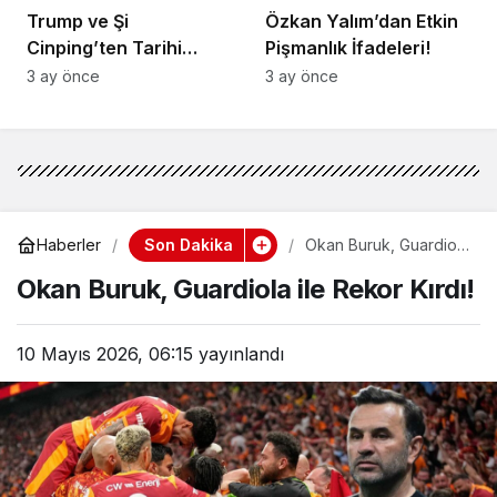
Trump ve Şi
Özkan Yalım’dan Etkin
Cinping’ten Tarihi
Pişmanlık İfadeleri!
Ortaklık Mesajı
3 ay önce
3 ay önce
Son Dakika
Haberler
Okan Buruk, Guardiola
ile Rekor Kırdı!
Okan Buruk, Guardiola ile Rekor Kırdı!
10 Mayıs 2026, 06:15
yayınlandı