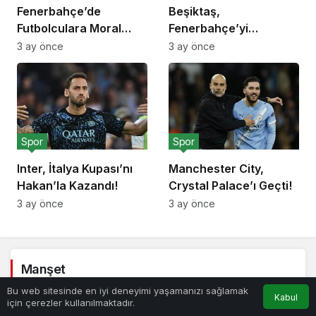
Fenerbahçe’de
Beşiktaş,
Futbolculara Moral
Fenerbahçe’yi
Yemeği!
Deplasmanda Yendi!
3 ay önce
3 ay önce
Spor
Spor
Inter, İtalya Kupası’nı
Manchester City,
Hakan’la Kazandı!
Crystal Palace’ı Geçti!
3 ay önce
3 ay önce
Manşet
Bu web sitesinde en iyi deneyimi yaşamanızı sağlamak
Kabul
için çerezler kullanılmaktadır.