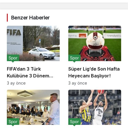
Benzer Haberler
Spor
Spor
FIFA’dan 3 Türk
Süper Lig’de Son Hafta
Kulübüne 3 Dönem
Heyecanı Başlıyor!
Transfer Yasağı!
3 ay önce
3 ay önce
Spor
Spor