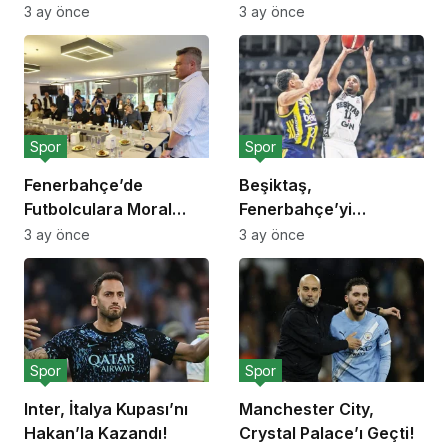
Transfer Yasağı!
3 ay önce
3 ay önce
Spor
Spor
Fenerbahçe’de
Beşiktaş,
Futbolculara Moral
Fenerbahçe’yi
Yemeği!
Deplasmanda Yendi!
3 ay önce
3 ay önce
Spor
Spor
Inter, İtalya Kupası’nı
Manchester City,
Hakan’la Kazandı!
Crystal Palace’ı Geçti!