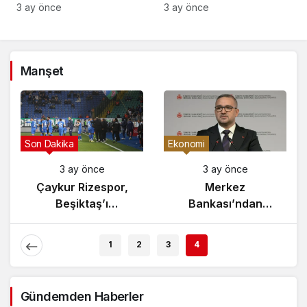
3 ay önce
3 ay önce
Manşet
Gündem
Son Dakika
3 ay önce
3 ay önce
Yunanistan’da
Çaykur Rizespor,
Zeybek Tartışması
Beşiktaş’ı
Alevlendi!
Ağırlıyor!
1
2
3
4
Gündemden Haberler