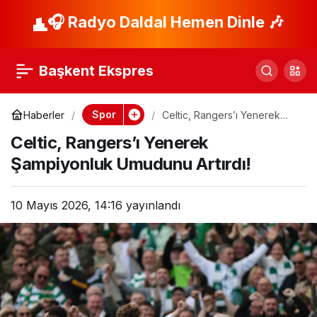
Fenerbahçe Kadın
🎧 Radyo Daldal Hemen Dinle 🎶
Paylaş
Futbol’da
Başkent Ekspres
Şampiyonluk Sevinci!
Spor
Haberler
Celtic, Rangers’ı Yenerek
Şampiyonluk Umudunu
Celtic, Rangers’ı Yenerek
Artırdı!
Şampiyonluk Umudunu Artırdı!
10 Mayıs 2026, 14:16
yayınlandı