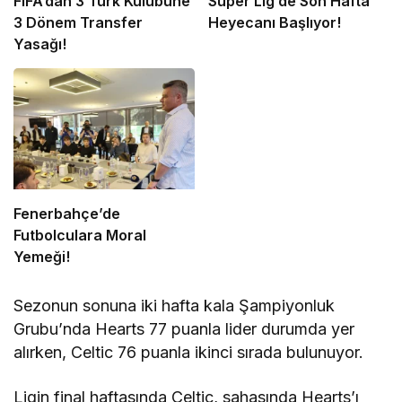
FIFA’dan 3 Türk Kulübüne
Süper Lig’de Son Hafta
3 Dönem Transfer
Heyecanı Başlıyor!
Yasağı!
Fenerbahçe’de
Futbolculara Moral
Yemeği!
Sezonun sonuna iki hafta kala Şampiyonluk
Grubu’nda Hearts 77 puanla lider durumda yer
alırken, Celtic 76 puanla ikinci sırada bulunuyor.
Ligin final haftasında Celtic, sahasında Hearts’ı