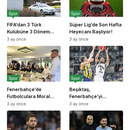
Spor
Spor
FIFA’dan 3 Türk
Süper Lig’de Son Hafta
Kulübüne 3 Dönem
Heyecanı Başlıyor!
Transfer Yasağı!
3 ay önce
3 ay önce
Spor
Spor
Fenerbahçe’de
Beşiktaş,
Futbolculara Moral
Fenerbahçe’yi
Yemeği!
Deplasmanda Yendi!
3 ay önce
3 ay önce